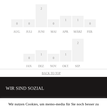
2
1
1
0
0
0
0
AUG.
JULI
JUNI
MAI
APR.
MÄRZ
FEB.
2
1
1
0
0
JAN.
DEZ.
NOV.
OKT.
SEP.
BACK TO TOP
WIR SIND SOZIAL
Wir nutzen Cookies, um memo-media für Sie noch besser zu