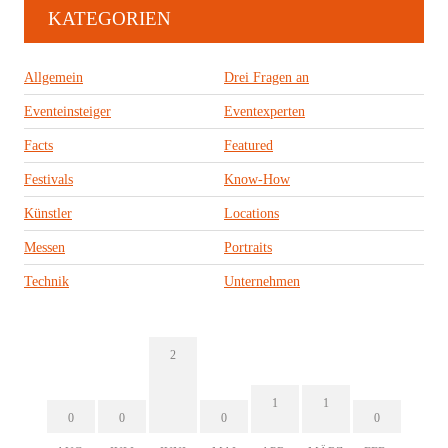
KATEGORIEN
Allgemein
Drei Fragen an
Eventeinsteiger
Eventexperten
Facts
Featured
Festivals
Know-How
Künstler
Locations
Messen
Portraits
Technik
Unternehmen
2
1
1
0
0
0
0