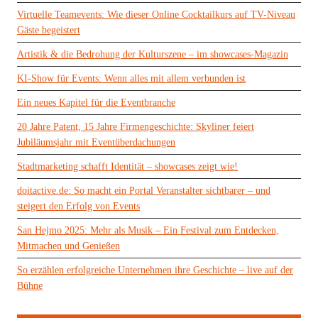
Virtuelle Teamevents: Wie dieser Online Cocktailkurs auf TV-Niveau
Gäste begeistert
Artistik & die Bedrohung der Kulturszene – im showcases-Magazin
KI-Show für Events: Wenn alles mit allem verbunden ist
Ein neues Kapitel für die Eventbranche
20 Jahre Patent, 15 Jahre Firmengeschichte: Skyliner feiert
Jubiläumsjahr mit Eventüberdachungen
Stadtmarketing schafft Identität – showcases zeigt wie!
doitactive.de: So macht ein Portal Veranstalter sichtbarer – und
steigert den Erfolg von Events
San Hejmo 2025: Mehr als Musik – Ein Festival zum Entdecken,
Mitmachen und Genießen
So erzählen erfolgreiche Unternehmen ihre Geschichte – live auf der
Bühne