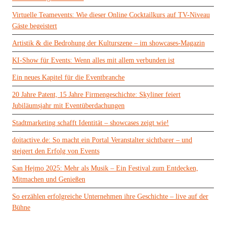
Virtuelle Teamevents: Wie dieser Online Cocktailkurs auf TV-Niveau
Gäste begeistert
Artistik & die Bedrohung der Kulturszene – im showcases-Magazin
KI-Show für Events: Wenn alles mit allem verbunden ist
Ein neues Kapitel für die Eventbranche
20 Jahre Patent, 15 Jahre Firmengeschichte: Skyliner feiert
Jubiläumsjahr mit Eventüberdachungen
Stadtmarketing schafft Identität – showcases zeigt wie!
doitactive.de: So macht ein Portal Veranstalter sichtbarer – und
steigert den Erfolg von Events
San Hejmo 2025: Mehr als Musik – Ein Festival zum Entdecken,
Mitmachen und Genießen
So erzählen erfolgreiche Unternehmen ihre Geschichte – live auf der
Bühne