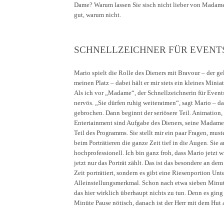
Dame? Warum lassen Sie sisch nicht lieber von Madame 
gut, warum nicht.
SCHNELLZEICHNER FÜR EVEN
Mario spielt die Rolle des Dieners mit Bravour – der g
meinen Platz – dabei hält er mir stets ein kleines Mini
Als ich vor „Madame“, der Schnellzeichnerin für Event
nervös. „Sie dürfen ruhig weiteratmen“, sagt Mario – da
gebrochen. Dann beginnt der seriösere Teil. Animation,
Entertainment sind Aufgabe des Dieners, seine Madame
Teil des Programms. Sie stellt mir ein paar Fragen, mus
beim Porträtieren die ganze Zeit tief in die Augen. Sie a
hochprofessionell. Ich bin ganz froh, dass Mario jetzt 
jetzt nur das Porträt zählt. Das ist das besondere an d
Zeit porträtiert, sondern es gibt eine Riesenportion Un
Alleinstellungsmerkmal. Schon nach etwa sieben Minuten
das hier wirklich überhaupt nichts zu tun. Denn es gin
Minüte Pause nötisch, danach ist der Herr mit dem Hut