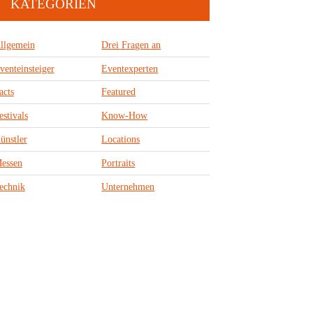
KATEGORIEN
llgemein
Drei Fragen an
venteinsteiger
Eventexperten
acts
Featured
estivals
Know-How
ünstler
Locations
essen
Portraits
echnik
Unternehmen