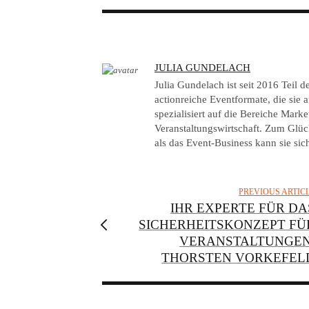
A
JULIA GUNDELACH
U
Julia Gundelach ist seit 2016 Teil
T
actionreiche Eventformate, die sie au
spezialisiert auf die Bereiche Mar
H
Veranstaltungswirtschaft. Zum Glück
O
als das Event-Business kann sie sich
R
PREVIOUS ARTIC
IHR EXPERTE FÜR DA
SICHERHEITSKONZEPT FÜ
VERANSTALTUNGEN
THORSTEN VORKEFEL