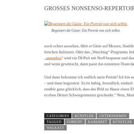
GROSSES NONSENSO-REPERTOIR
Begeistert die Gäste: Ein Porträt von sich selbst.
noch echter aussehen, fährt er Gäste auf Messen, Stadtf
forschen Italieners. Oder das „Waschtag“-Programm, be
„
amorphia
“ wird ein DJ-Pult mit Stoff bespannt und du
und wenn gewünscht, dann passt das nonsenso-Team da
Und dann bekomme ich endlich mein Porträt! Ich bin ner
– und dann begeistert: Es ist farbig, freundlich, einfac
erzähle ganz glücklich, dass das Bild zu Hause einen E
es eben Deiner Schwiegermutter geschenkt.“ Nein, Mario
CATEGORIES
KÜNSTLER
UNTERNEHMEN
TAGGED
COMEDY
KABARRET
KÜNSTLER
WALKACT