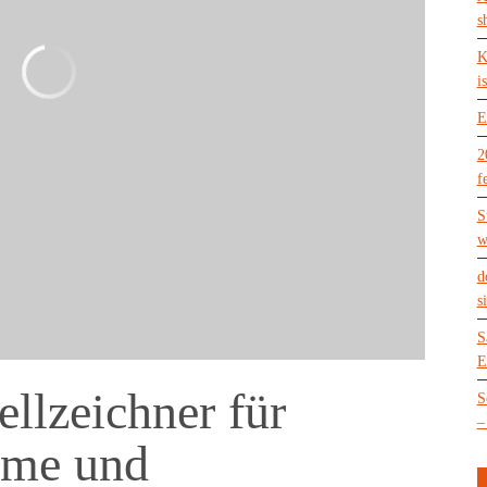
s
K
is
E
2
f
S
w
d
s
S
E
llzeichner für
S
–
rme und