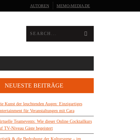
AUTOREN
MEMO-MEDIA.DE
NEUESTE BEITRÄGE
ie Kunst der leuchtenden Augen: Einzigartiges
ntertainment für Veranstaltungen mit Cara
irtuelle Teamevents: Wie dieser Online Cocktailkurs
uf TV-Niveau Gäste begeistert
rtistik & die Bedrohung der Kulturszene – im