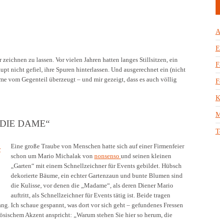
A
E
eichnen zu lassen. Vor vielen Jahren hatten langes Stillsitzen, ein
F
upt nicht gefiel, ihre Spuren hinterlassen. Und ausgerechnet ein (nicht
me vom Gegenteil überzeugt – und mir gezeigt, dass es auch völlig
F
K
M
 DIE DAME“
T
Eine große Traube von Menschen hatte sich auf einer Firmenfeier
schon um Mario Michalak von
nonsenso
und seinen kleinen
„Garten“ mit einem Schnellzeichner für Events gebildet. Hübsch
dekorierte Bäume, ein echter Gartenzaun und bunte Blumen sind
die Kulisse, vor denen die „Madame“, als deren Diener Mario
auftritt, als Schnellzeichner für Events tätig ist. Beide tragen
ang. Ich schaue gespannt, was dort vor sich geht – gefundenes Fressen
zösischem Akzent anspricht: „Warum stehen Sie hier so herum, die