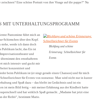
zeischnen? Eine schöne Portrait von ihre Visage auf die pappe?“ Na
TS MIT UNTERHALTUNGSPROGRAMM
elernte Pantomime führt mich an
atur-Schirmchen über den Kopf.
s stehe, werde ich dann doch
Blickfang und schöne
s Publikum lacht, das Eis ist
Erinnerung: Schnellzeichner für
 Improvisationstheater und
Events
 übernimmt den ernsthafteren
tert mich intensiv und guckt mir
rbeitet konzentriert und
wieder beim Publikum ist (er singt gerade einen Chanson) und für mich
em Schnellzeichner für Events von nonsenso: Man wird nicht nur in kurzer
terhaltung und Spaß dazu – das bleibt im Gedächtnis und ist ein
 ist mein Bild fertig – mit meiner Erfahrung aus der Kindheit hatte
g superschnell und hat wirklich Spaß gemacht. „Madame hat jetzt eine
 an der Reihö“, bestimmt Mario.