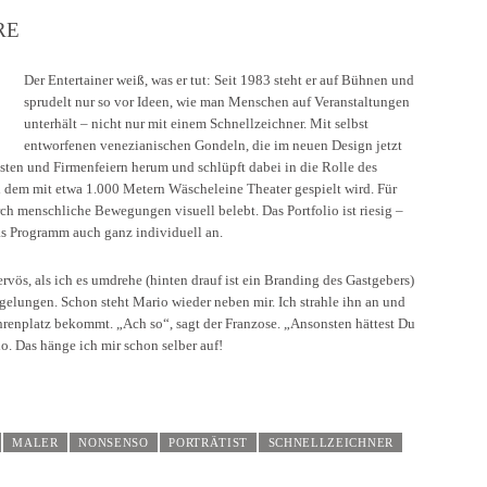
E
Der Entertainer weiß, was er tut: Seit 1983 steht er auf Bühnen und
sprudelt nur so vor Ideen, wie man Menschen auf Veranstaltungen
unterhält – nicht nur mit einem Schnellzeichner. Mit selbst
entworfenen venezianischen Gondeln, die im neuen Design jetzt
esten und Firmenfeiern herum und schlüpft dabei in die Rolle des
i dem mit etwa 1.000 Metern Wäscheleine Theater gespielt wird. Für
rch menschliche Bewegungen visuell belebt. Das Portfolio ist riesig –
s Programm auch ganz individuell an.
vös, als ich es umdrehe (hinten drauf ist ein Branding des Gastgebers)
h gelungen. Schon steht Mario wieder neben mir. Ich strahle ihn an und
hrenplatz bekommt. „Ach so“, sagt der Franzose. „Ansonsten hättest Du
. Das hänge ich mir schon selber auf!
MALER
NONSENSO
PORTRÄTIST
SCHNELLZEICHNER