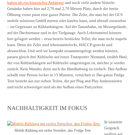
haben als ein klassischer Anhänger
und noch viele andere Vorteile:
Getränke haben hier auf 2,70 mal 2,70 Metern Platz, durch die breite
Öffnung vorne passt eine ganze Palette. Die Zelte, die man bei der GCS
mobile solutions GmbH mieten oder kaufen kann, sind überall einsetzbar
– im Gegensatz zu Kühlanhängern. Auf der Tartanbahn, im Messegelände,
auf der Dachterrasse und in der Tiefgarage. Auch Lebensmittel können
hier gelagert werden – etwa bereits bestückte Teller, die man nicht stapeln
kann. Denn die Zelte sind lebensmittelecht, HACCP-gerecht und
abwaschbar. Und weil sie kompakt zusammengelegt werden können,
passen gleich drei Kühlzelte auf einen Transporter. Niemand, erzählt Hanl,
der von Kühlanhängern auf Kühlzelte umgestiegen ist, möchte je wieder
zurück. Kein Wunder, denn auch die Handhabung ist einfach: Den Aufbau
schafft eine Person locker in 15 Minuten, versichert er. Das ganze Fridge
Tent besteht aus nur sieben Teilen, die per Plug and Play funktionieren
und nicht schwieriger sind als der Aufbau eines Partyzeltes.
NACHHALTIGKEIT IM FOKUS
In unserem
Gespräch
Mobile Kühlung mit vielen Vorteilen: das Fridge Tent.
wollten wir