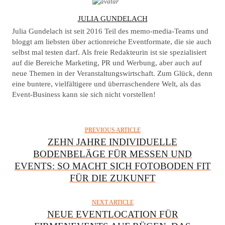
A
JULIA GUNDELACH
U
Julia Gundelach ist seit 2016 Teil des memo-media-Teams und
T
bloggt am liebsten über actionreiche Eventformate, die sie auch
selbst mal testen darf. Als freie Redakteurin ist sie spezialisiert
H
auf die Bereiche Marketing, PR und Werbung, aber auch auf
O
neue Themen in der Veranstaltungswirtschaft. Zum Glück, denn
R
eine buntere, vielfältigere und überraschendere Welt, als das
Event-Business kann sie sich nicht vorstellen!
PREVIOUS ARTICLE
ZEHN JAHRE INDIVIDUELLE
BODENBELÄGE FÜR MESSEN UND
EVENTS: SO MACHT SICH FOTOBODEN FIT
FÜR DIE ZUKUNFT
NEXT ARTICLE
NEUE EVENTLOCATION FÜR