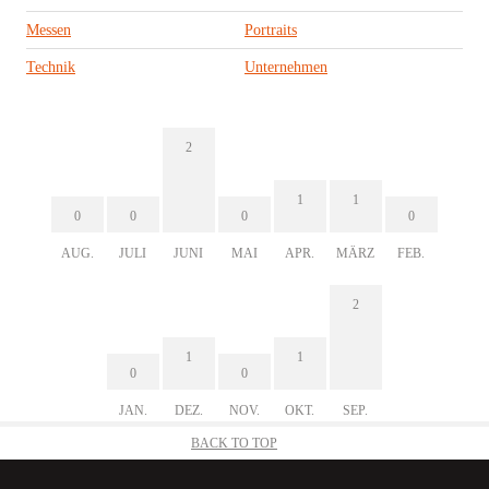
Messen
Portraits
Technik
Unternehmen
2
1
1
0
0
0
0
AUG.
JULI
JUNI
MAI
APR.
MÄRZ
FEB.
2
1
1
0
0
JAN.
DEZ.
NOV.
OKT.
SEP.
BACK TO TOP