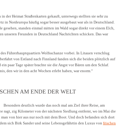
in der Heimat Straßenkarten gekauft, unterwegs stellten sie sehr zu
etz in Nordeuropa häufig sogar besser ausgebaut war als in Deutschland.
e gesehen, standen einmal mitten im Wald sogar direkt vor einem Elch,
ten unseren Freunden in Deutschland Nachrichten schicken. Das war
des Führerhauptquartiers Wolfsschanze vorbei. In Litauen verschlug
Überfahrt von Estland nach Finnland fanden sich die beiden plötzlich auf
 ein paar Tage später brachte sie die Angst vor Bären um den Schlaf.
nis, den wir in den acht Wochen erlebt haben, war enorm.“
ASCHEN AM ENDE DER WELT
Besonders deutlich wurde das noch mal am Ziel ihrer Reise, am
see ragt, zig Kilometer von der nächsten Siedlung entfernt, wo im Mai die
t man von hier aus nur noch mit dem Boot. Und doch befanden sich dort
 dem sich Birk Sander und seine Lebensgefährtin den Luxus von
frischen