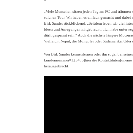
„Viele Menschen sitzen jeden Tag am PC und träumen 
solchen Tour. Wir haben es einfach gemacht und dabei s
Birk Sander rückblickend. „Seitdem leben wir viel inten
Ideen und Anregungen mitgebracht: „Ich habe unterwegs 
dürft gespannt sein.“ Auch die nächste längere Motorrad
Vielleicht Nepal, die Mongolei oder Südamerika. Oder
Wer Birk Sander kennenlernen oder ihn sogar bei seine
kundennummer=125486]hier die Kontaktdaten[/memo_ein
herausgebracht.