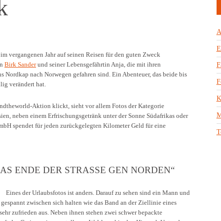
k
A
E
im vergangenen Jahr auf seinen Reisen für den guten Zweck
on
Birk Sander
und seiner Lebensgefährtin Anja, die mit ihren
F
s Nordkap nach Norwegen gefahren sind. Ein Abenteuer, das beide bis
F
lig verändert hat.
K
dtheworld-Aktion klickt, sieht vor allem Fotos der Kategorie
M
en, neben einem Erfrischungsgetränk unter der Sonne Südafrikas oder
mbH spendet für jeden zurückgelegten Kilometer Geld für eine
T
DAS ENDE DER STRASSE GEN NORDEN“
Eines der Urlaubsfotos ist anders. Darauf zu sehen sind ein Mann und
 gespannt zwischen sich halten wie das Band an der Ziellinie eines
sehr zufrieden aus. Neben ihnen stehen zwei schwer bepackte