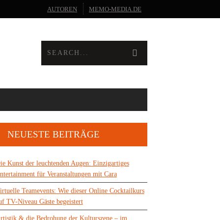
AUTOREN
MEMO-MEDIA.DE
NEUESTE BEITRÄGE
ie Kunst der leuchtenden Augen: Einzigartiges
ntertainment für Veranstaltungen mit Cara
irtuelle Teamevents: Wie dieser Online Cocktailkurs
uf TV-Niveau Gäste begeistert
rtistik & die Bedrohung der Kulturszene – im