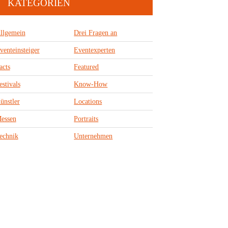
KATEGORIEN
llgemein
Drei Fragen an
venteinsteiger
Eventexperten
acts
Featured
estivals
Know-How
ünstler
Locations
essen
Portraits
echnik
Unternehmen