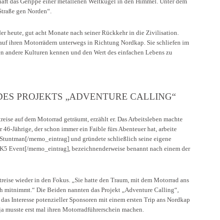
haft das Gerippe einer metallenen Weltkugel in den Himmel. Unter dem
Straße gen Norden“.
r heute, gut acht Monate nach seiner Rückkehr in die Zivilisation.
auf ihren Motorrädern unterwegs in Richtung Nordkap. Sie schliefen im
nten andere Kulturen kennen und den Wert des einfachen Lebens zu
DES PROJEKTS „ADVENTURE CALLING“
treise auf dem Motorrad geträumt, erzählt er. Das Arbeitsleben machte
46-Jährige, der schon immer ein Faible fürs Abenteuer hat, arbeite
tuntman[/memo_eintrag] und gründete schließlich seine eigene
 Event[/memo_eintrag], bezeichnenderweise benannt nach einem der
treise wieder in den Fokus. „Sie hatte den Traum, mit dem Motorrad ans
ich mitnimmt.“ Die Beiden nannten das Projekt „Adventure Calling“,
 das Interesse potenzieller Sponsoren mit einem ersten Trip ans Nordkap
nja musste erst mal ihren Motorradführerschein machen.