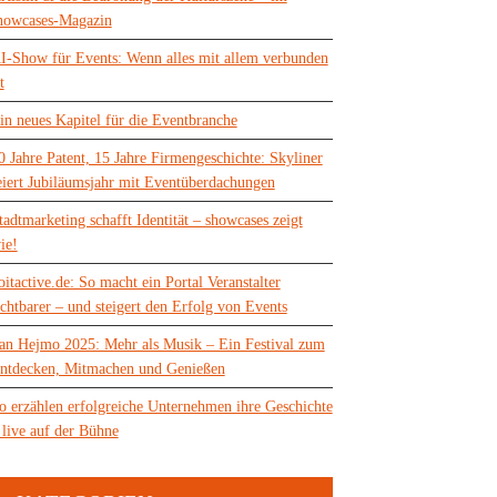
howcases-Magazin
I-Show für Events: Wenn alles mit allem verbunden
t
in neues Kapitel für die Eventbranche
0 Jahre Patent, 15 Jahre Firmengeschichte: Skyliner
eiert Jubiläumsjahr mit Eventüberdachungen
tadtmarketing schafft Identität – showcases zeigt
ie!
oitactive.de: So macht ein Portal Veranstalter
ichtbarer – und steigert den Erfolg von Events
an Hejmo 2025: Mehr als Musik – Ein Festival zum
ntdecken, Mitmachen und Genießen
o erzählen erfolgreiche Unternehmen ihre Geschichte
 live auf der Bühne