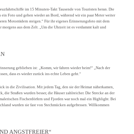
 Kreuzfahrtschiffe im 15 Minuten-Takt Tausende von Touristen heran. Die
 ein Foto und gehen wieder an Bord, während wir ein paar Meter weiter
seren Motorrädern steigen.“ Für ihr eigenes Erinnerungsfoto mit dem
 morgens aus dem Zelt. „Um die Uhrzeit ist es verdammt kalt und
EN
Erinnerung geblieben ist: „Komm, wir fahren wieder heim!“ „Nach der
ssen, dass es wieder zurück ins echte Leben geht.“
ck in die Zivilisation. Mit jedem Tag, den sie der Heimat näherkamen,
 die Straßen wurden besser, die Häuser zahlreicher. Die Strecke an der
malerischen Fischerdörfern und Fjorden war noch mal ein Highlight. Bei
utschland wurden sie fast von Stechmücken aufgefressen. Willkommen
UND ANGSTFREIER“