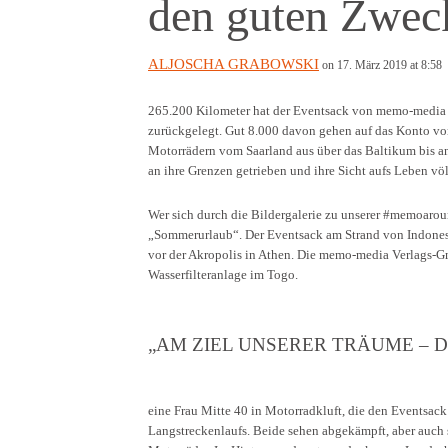
den guten Zwec
ALJOSCHA GRABOWSKI
on 17. März 2019 at 8:58
265.200 Kilometer hat der Eventsack von memo-media 
zurückgelegt. Gut 8.000 davon gehen auf das Konto v
Motorrädern vom Saarland aus über das Baltikum bis an
an ihre Grenzen getrieben und ihre Sicht aufs Leben völ
Wer sich durch die Bildergalerie zu unserer #memoaroun
„Sommerurlaub“. Der Eventsack am Strand von Indonesi
vor der Akropolis in Athen. Die memo-media Verlags-G
Wasserfilteranlage im Togo.
„AM ZIEL UNSERER TRÄUME – 
eine Frau Mitte 40 in Motorradkluft, die den Eventsack
Langstreckenlaufs. Beide sehen abgekämpft, aber auch 