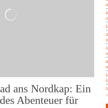
s
K
is
E
2
f
S
w
d
s
S
E
ad ans Nordkap: Ein
S
–
des Abenteuer für