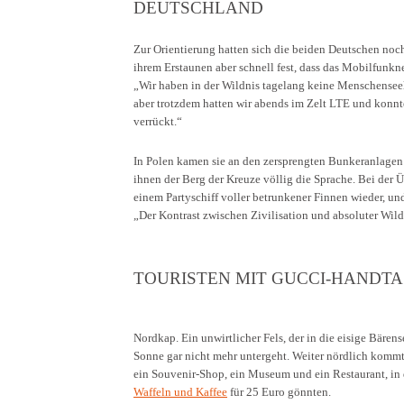
DEUTSCHLAND
Zur Orientierung hatten sich die beiden Deutschen noch 
ihrem Erstaunen aber schnell fest, dass das Mobilfunkn
„Wir haben in der Wildnis tagelang keine Menschenseel
aber trotzdem hatten wir abends im Zelt LTE und konn
verrückt.“
In Polen kamen sie an den zersprengten Bunkeranlagen 
ihnen der Berg der Kreuze völlig die Sprache. Bei der 
einem Partyschiff voller betrunkener Finnen wieder, und
„Der Kontrast zwischen Zivilisation und absoluter Wild
TOURISTEN MIT GUCCI-HANDT
Nordkap. Ein unwirtlicher Fels, der in die eisige Bären
Sonne gar nicht mehr untergeht. Weiter nördlich komm
ein Souvenir-Shop, ein Museum und ein Restaurant, in
Waffeln und Kaffee
für 25 Euro gönnten.