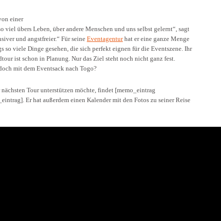
von einer
o viel übers Leben, über andere Menschen und uns selbst gelernt“, sagt
siver und angstfreier.“ Für seine
Eventagentur
hat er eine ganze Menge
so viele Dinge gesehen, die sich perfekt eignen für die Eventszene. Ihr
tour ist schon in Planung. Nur das Ziel steht noch nicht ganz fest.
 doch mit dem Eventsack nach Togo?
r nächsten Tour unterstützen möchte, findet [memo_eintrag
trag]. Er hat außerdem einen Kalender mit den Fotos zu seiner Reise