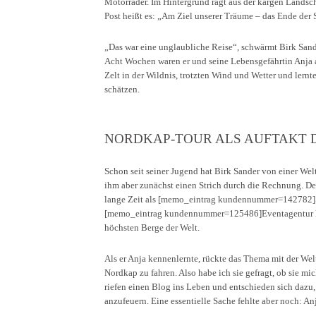
Motorräder. Im Hintergrund ragt aus der kargen Landsc
Post heißt es: „Am Ziel unserer Träume – das Ende der 
„Das war eine unglaubliche Reise“, schwärmt Birk Sande
Acht Wochen waren er und seine Lebensgefährtin Anja 
Zelt in der Wildnis, trotzten Wind und Wetter und ler
schätzen.
NORDKAP-TOUR ALS AUFTAKT 
Schon seit seiner Jugend hat Birk Sander von einer Wel
ihm aber zunächst einen Strich durch die Rechnung. Der 
lange Zeit als [memo_eintrag kundennummer=142782]S
[memo_eintrag kundennummer=125486]Eventagentur K5
höchsten Berge der Welt.
Als er Anja kennenlernte, rückte das Thema mit der Wel
Nordkap zu fahren. Also habe ich sie gefragt, ob sie m
riefen einen Blog ins Leben und entschieden sich dazu,
anzufeuern. Eine essentielle Sache fehlte aber noch: A