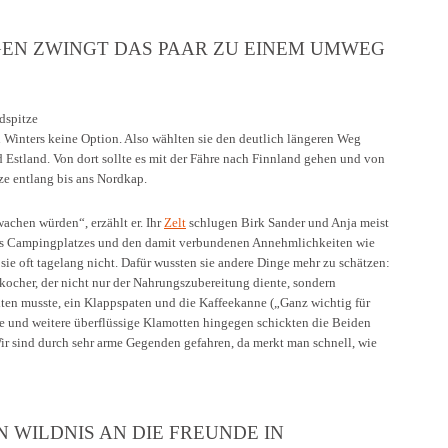
GEN ZWINGT DAS PAAR ZU EINEM UMWEG
dspitze
Winters keine Option. Also wählten sie den deutlich längeren Weg
d Estland. Von dort sollte es mit der Fähre nach Finnland gehen und von
ze entlang bis ans Nordkap.
achen würden“, erzählt er. Ihr
Zelt
schlugen Birk Sander und Anja meist
nes Campingplatzes und den damit verbundenen Annehmlichkeiten wie
sie oft tagelang nicht. Dafür wussten sie andere Dinge mehr zu schätzen:
ocher, der nicht nur der Nahrungszubereitung diente, sondern
alten musste, ein Klappspaten und die Kaffeekanne („Ganz wichtig für
e und weitere überflüssige Klamotten hingegen schickten die Beiden
ir sind durch sehr arme Gegenden gefahren, da merkt man schnell, wie
 WILDNIS AN DIE FREUNDE IN