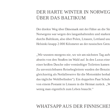
DER HARTE WINTER IN NORWE
ÜBER DAS BALTIKUM
Der direkte Weg über Dänemark mit der Fähre an die Sü
Norwegens war wegen des langanhaltenden und starken 
durchs Baltikum, also über Polen, Litauen, Lettland un
Helsinki knapp 2.000 Kilometer an der russischen Gren
„Wir wussten morgens nie, wo wir am nächsten Tag aufw
abseits von den Straßen im Wald auf. In den Luxus ei
einer heißen Dusche oder vernünftiger Toiletten kamen 
Zu unverzichtbaren Reisebegleitern wurden der Benzink
gleichzeitig als Notfallreserve für die Motorräder herh
das tägliche Wohlbefinden“). Ein doppeltes Paar Schuh
von einem Postamt in Litauen in die Heimat zurück. „W
wenig man eigentlich zum Leben braucht.“
WHATSAPP AUS DER FINNISCHEN