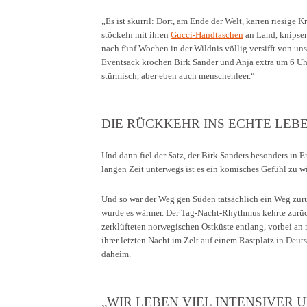
„Es ist skurril: Dort, am Ende der Welt, karren riesige
stöckeln mit ihren
Gucci-Handtaschen
an Land, knipsen
nach fünf Wochen in der Wildnis völlig versifft von un
Eventsack krochen Birk Sander und Anja extra um 6 Uhr
stürmisch, aber eben auch menschenleer.“
DIE RÜCKKEHR INS ECHTE LEB
Und dann fiel der Satz, der Birk Sanders besonders in 
langen Zeit unterwegs ist es ein komisches Gefühl zu wi
Und so war der Weg gen Süden tatsächlich ein Weg zurü
wurde es wärmer. Der Tag-Nacht-Rhythmus kehrte zurück,
zerklüfteten norwegischen Ostküste entlang, vorbei an 
ihrer letzten Nacht im Zelt auf einem Rastplatz in De
daheim.
„WIR LEBEN VIEL INTENSIVER 