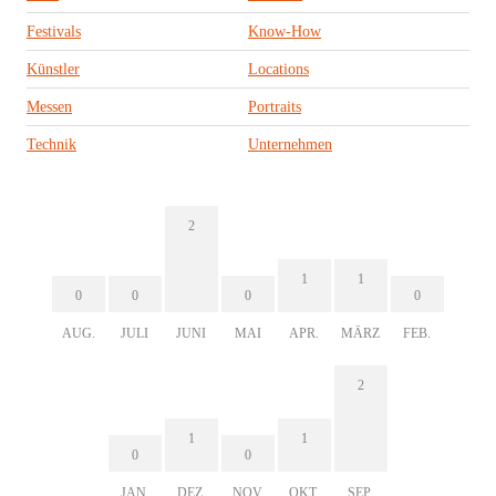
Festivals
Know-How
Künstler
Locations
Messen
Portraits
Technik
Unternehmen
2
1
1
0
0
0
0
AUG.
JULI
JUNI
MAI
APR.
MÄRZ
FEB.
2
1
1
0
0
JAN.
DEZ.
NOV.
OKT.
SEP.