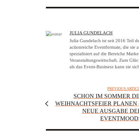
A
JULIA GUNDELACH
U
Julia Gundelach ist seit 2016 Teil
T
actionreiche Eventformate, die sie au
spezialisiert auf die Bereiche Mar
H
Veranstaltungswirtschaft. Zum Glück
O
als das Event-Business kann sie sich
R
PREVIOUS ARTIC
SCHON IM SOMMER DI
WEIHNACHTSFEIER PLANEN 
NEUE AUSGABE DE
EVENTMOOD