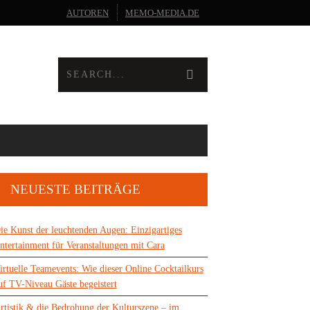
AUTOREN
MEMO-MEDIA.DE
NEUESTE BEITRÄGE
ie Kunst der leuchtenden Augen: Einzigartiges
ntertainment für Veranstaltungen mit Cara
irtuelle Teamevents: Wie dieser Online Cocktailkurs
uf TV-Niveau Gäste begeistert
rtistik & die Bedrohung der Kulturszene – im