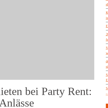
s
K
is
E
2
f
S
w
d
s
S
E
eten bei Party Rent:
S
–
 Anlässe