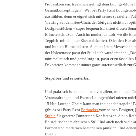
Probesitzen ein. Irgendwie gelingt dem Lounge-Möbel 
Gesamtkonzept fügen“. Wer bei Party Rent Loungemöbel
auswählen, denn er eignet sich mit seiner speziellen P
Viewing auf dem Hee-Chair, der übrigens nicht nur opt
Designerstücken – super bequem ist, zittert diesen S
Elfmeterschießen. Auch im modernen Loft, wo die Einri
Teppich, mit ein paar Kissen dekoriert. Oder den Hee 
und bunten Blumenkästen. Auch auf dem Messestand mi
der Holzterrasse passt der Stuhl sich wunderbar an. „Da
minimalistisch und geradlinig ist, passt er zu fast all
Dekoration kommt er immer ganz unterschiedlich zur Gel
Stapelbar und erweiterbar
Und praktisch ist er auch noch, vor allem, wenn man fü
Veranstaltungen und Events Loungemöbel mieten möch
15 Hee-Lounge-Chairs kann man ineinander stapeln! D
gibt es bei Party Rent
Barhocker
vom selben Designer,
Stühle
für gesetzte Dinner und Konferenzen, die in Re
Beistelltische im ähnlichen Stil. Und auch noch viele
Formen und modernen Materialien punkten. Und denen es
Event?