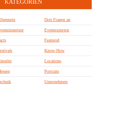
KATEGORIEN
llgemein
Drei Fragen an
venteinsteiger
Eventexperten
acts
Featured
estivals
Know-How
ünstler
Locations
essen
Portraits
echnik
Unternehmen