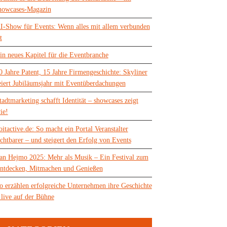
howcases-Magazin
I-Show für Events: Wenn alles mit allem verbunden
t
in neues Kapitel für die Eventbranche
0 Jahre Patent, 15 Jahre Firmengeschichte: Skyliner
eiert Jubiläumsjahr mit Eventüberdachungen
tadtmarketing schafft Identität – showcases zeigt
ie!
oitactive.de: So macht ein Portal Veranstalter
ichtbarer – und steigert den Erfolg von Events
an Hejmo 2025: Mehr als Musik – Ein Festival zum
ntdecken, Mitmachen und Genießen
o erzählen erfolgreiche Unternehmen ihre Geschichte
 live auf der Bühne