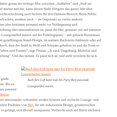
dabei genau der richtige Mix zwischen „Auffallen“ und „Sich ins
 mieten möchte, kann diesen Stuhl übrigens das ganze Jahr über
ulverbeschichtung auch bestens für den Outdoor-Bereich. Beim Public
isch schön, sondern auch – im Gegensatz zu vielen anderen
ommer also bestimmt niemand mehr vor Verlängerung und
chtung eher minimalistisch ist, passt der Hee, genauso wie auf warmem
als Loungemöbel mieten auf der Frühlingsparty – mit grünem Kunstrasen
t geradlinigem Stand-Design, im warmen Backstein-Ambiente oder auf
durch, dass der Stuhl in Weiß und Schwarz gehalten ist und die Form so
en Farben und Formen“, sagt Florian. „Je nach Umgebung, Mobiliar und
tung“. Und das stimmt: Er passt sich an, und steht trotzdem für sich.
r große
Auch fürs Loft kann man bei Party Rent passende
te: Bis zu
Loungemöbel mieten.
azu passend
Dining-
ihen miteinander verbunden werden können und stylische Lounge- und
 andere Produkte von
Hay
, die mit reduziertem Design, geometrischen
 gelingt, sich überall anzupassen. Vielleicht auch auf Ihrem nächsten