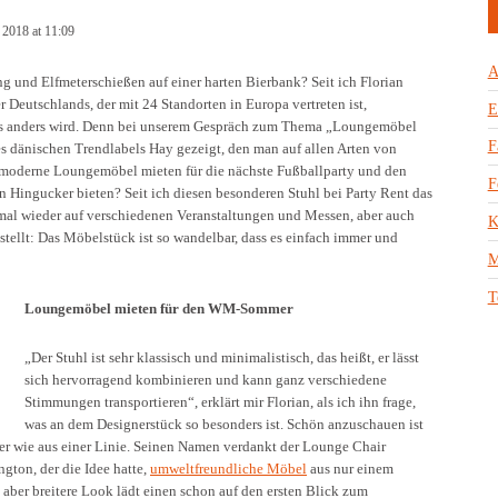
 2018 at 11:09
A
 und Elfmeterschießen auf einer harten Bierbank? Seit ich Florian
r Deutschlands, der mit 24 Standorten in Europa vertreten ist,
E
les anders wird. Denn bei unserem Gespräch zum Thema „Loungemöbel
F
s dänischen Trendlabels Hay gezeigt, den man auf allen Arten von
 moderne Loungemöbel mieten für die nächste Fußballparty und den
F
n Hingucker bieten? Seit ich diesen besonderen Stuhl bei Party Rent das
r mal wieder auf verschiedenen Veranstaltungen und Messen, aber auch
K
stellt: Das Möbelstück ist so wandelbar, dass es einfach immer und
M
T
Loungemöbel mieten für den WM-Sommer
„Der Stuhl ist sehr klassisch und minimalistisch, das heißt, er lässt
sich hervorragend kombinieren und kann ganz verschiedene
Stimmungen transportieren“, erklärt mir Florian, als ich ihn frage,
was an dem Designerstück so besonders ist. Schön anzuschauen ist
t er wie aus einer Linie. Seinen Namen verdankt der Lounge Chair
ton, der die Idee hatte,
umweltfreundliche Möbel
aus nur einem
, aber breitere Look lädt einen schon auf den ersten Blick zum