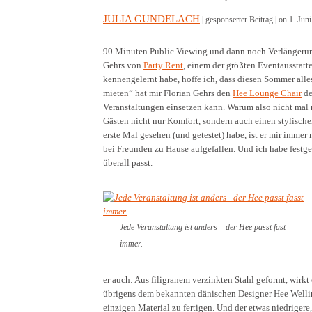
JULIA GUNDELACH
| gesponserter Beitrag |
on 1. Juni
90 Minuten Public Viewing und dann noch Verlängerung
Gehrs von
Party Rent
, einem der größten Eventausstatte
kennengelernt habe, hoffe ich, dass diesen Sommer al
mieten“ hat mir Florian Gehrs den
Hee Lounge Chair
de
Veranstaltungen einsetzen kann. Warum also nicht mal
Gästen nicht nur Komfort, sondern auch einen stylische
erste Mal gesehen (und getestet) habe, ist er mir imme
bei Freunden zu Hause aufgefallen. Und ich habe festge
überall passt.
Jede Veranstaltung ist anders – der Hee passt fast
immer.
er auch: Aus filigranem verzinkten Stahl geformt, wirk
übrigens dem bekannten dänischen Designer Hee Welling
einzigen Material zu fertigen. Und der etwas niedrigere