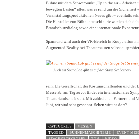
Bühne mit dem Schwerpunkt „Up in the air – Arbeiten 
bewegten Lasten“ alles, was es rund um die Sicherheit 
Veranstaltungsproduktionen Neues gibt – ebenfalls sehr
Die Hersteller von Bühnenmaschinerie werden sich da
Brandschutzdialog sowie eine internationale Expertenr
Spannend wird auch der VR-Bereich in Kooperation mit
Augmented Reality bei Theaterbauten selbst ausprobier
Auch ein SoundLab gibt es auf der Stage Set Scenery.
sein. Die Gesellschaft der Kostümschaffenden und der 
Messe ab, am Tag zuvor findet ein internationales Sy
Theaterlandschaft statt. Mit zahlreichen Partnern und 
Juni, wir sind sehr gespannt. Sehen wir uns dort?
CATEGORIES
MESSEN
TAGGED
BÜHNENMASCHINERIE
EVENT-MES
STAGE|SET|SCENERY
TON
VIDEO