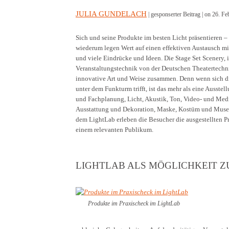
JULIA GUNDELACH
| gesponserter Beitrag |
on 26. Fe
Sich und seine Produkte im besten Licht präsentieren –
wiederum legen Wert auf einen effektiven Austausch m
und viele Eindrücke und Ideen. Die Stage Set Scenery, 
Veranstaltungstechnik von der Deutschen Theatertechni
innovative Art und Weise zusammen. Denn wenn sich di
unter dem Funkturm trifft, ist das mehr als eine Ausst
und Fachplanung, Licht, Akustik, Ton, Video- und Medi
Ausstattung und Dekoration, Maske, Kostüm und Museu
dem LightLab erleben die Besucher die ausgestellten 
einem relevanten Publikum.
LIGHTLAB ALS MÖGLICHKEIT 
Produkte im Praxischeck im LightLab