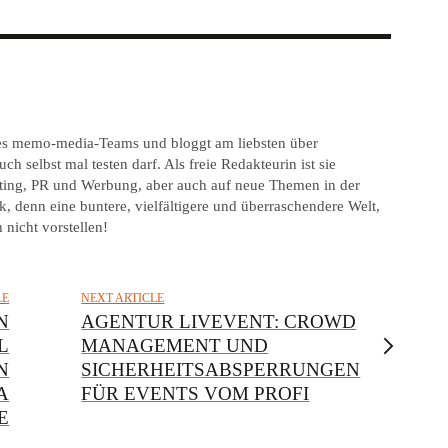
 des memo-media-Teams und bloggt am liebsten über
ch selbst mal testen darf. Als freie Redakteurin ist sie
keting, PR und Werbung, aber auch auf neue Themen in der
, denn eine buntere, vielfältigere und überraschendere Welt,
 nicht vorstellen!
LE
NEXT ARTICLE
N
AGENTUR LIVEVENT: CROWD
L
MANAGEMENT UND
N
SICHERHEITSABSPERRUNGEN
A
FÜR EVENTS VOM PROFI
E