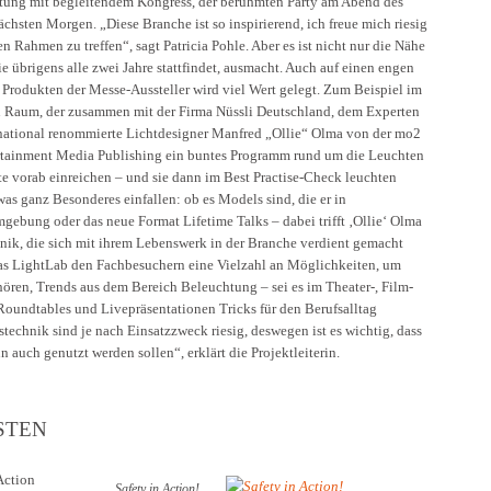
altung mit begleitendem Kongress, der berühmten Party am Abend des
hsten Morgen. „Diese Branche ist so inspirierend, ich freue mich riesig
 Rahmen zu treffen“, sagt Patricia Pohle. Aber es ist nicht nur die Nähe
ie übrigens alle zwei Jahre stattfindet, ausmacht. Auch auf einen engen
Produkten der Messe-Aussteller wird viel Wert gelegt. Zum Beispiel im
en Raum, der zusammen mit der Firma Nüssli Deutschland, dem Experten
ternational renommierte Lichtdesigner Manfred „Ollie“ Olma von der mo2
ertainment Media Publishing ein buntes Programm rund um die Leuchten
kte vorab einreichen – und sie dann im Best Practise-Check leuchten
was ganz Besonderes einfallen: ob es Models sind, die er in
mgebung oder das neue Format Lifetime Talks – dabei trifft ‚Ollie‘ Olma
nik, die sich mit ihrem Lebenswerk in der Branche verdient gemacht
das LightLab den Fachbesuchern eine Vielzahl an Möglichkeiten, um
ren, Trends aus dem Bereich Beleuchtung – sei es im Theater-, Film-
Roundtables und Livepräsentationen Tricks für den Berufsalltag
echnik sind je nach Einsatzzweck riesig, deswegen ist es wichtig, dass
 auch genutzt werden sollen“, erklärt die Projektleiterin.
STEN
Action
Safety in Action!