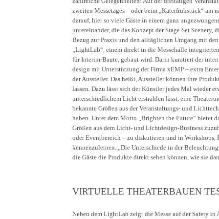
zahlreiche Gelegenheiten: Auf der dreitätigen Veranst
zweiten Messetages – oder beim „Katerfrühstück“ am näc
darauf, hier so viele Gäste in einem ganz ungezwungenen
untereinander, die das Konzept der Stage Set Scenery, d
Bezug zur Praxis und den alltäglichen Umgang mit den 
„LightLab“, einem direkt in die Messehalle integriert
für Interim-Baute, gebaut wird. Darin kuratiert der in
design mit Unterstützung der Firma xEMP – extra Ent
der Aussteller. Das heißt, Aussteller können ihre Produ
lassen. Dazu lässt sich der Künstler jedes Mal wieder et
unterschiedlichem Licht erstrahlen lässt, eine Theateru
bekannte Größen aus der Veranstaltungs- und Lichttech
haben. Unter dem Motto „Brighten the Future“ bietet 
Größen aus dem Licht- und Lichtdesign-Business zuzuhö
oder Eventbereich – zu diskutieren und in Workshops, 
kennenzulernen. „Die Unterschiede in der Beleuchtungst
die Gäste die Produkte direkt sehen können, wie sie dann
VIRTUELLE THEATERBAUEN TE
Neben dem LightLab zeigt die Messe auf der Safety in 