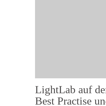
LightLab auf de
Best Practise u