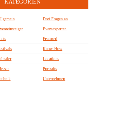
KATEGORIEN
llgemein
Drei Fragen an
venteinsteiger
Eventexperten
acts
Featured
estivals
Know-How
ünstler
Locations
essen
Portraits
echnik
Unternehmen