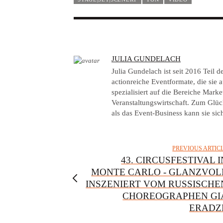
A
JULIA GUNDELACH
U
Julia Gundelach ist seit 2016 Teil
T
actionreiche Eventformate, die sie au
spezialisiert auf die Bereiche Mar
H
Veranstaltungswirtschaft. Zum Glück
O
als das Event-Business kann sie sich
R
PREVIOUS ARTIC
43. CIRCUSFESTIVAL I
MONTE CARLO - GLANZVOL
INSZENIERT VOM RUSSISCHE
CHOREOGRAPHEN GI
ERADZ