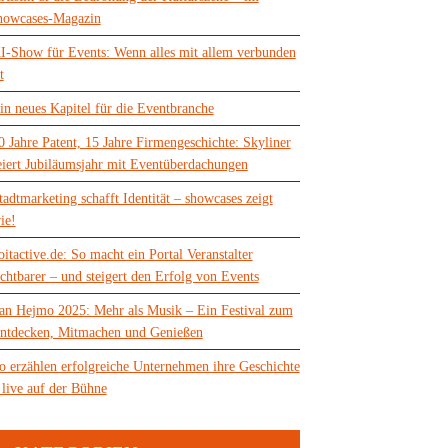
howcases-Magazin
I-Show für Events: Wenn alles mit allem verbunden
t
in neues Kapitel für die Eventbranche
0 Jahre Patent, 15 Jahre Firmengeschichte: Skyliner
eiert Jubiläumsjahr mit Eventüberdachungen
tadtmarketing schafft Identität – showcases zeigt
ie!
oitactive.de: So macht ein Portal Veranstalter
ichtbarer – und steigert den Erfolg von Events
an Hejmo 2025: Mehr als Musik – Ein Festival zum
ntdecken, Mitmachen und Genießen
o erzählen erfolgreiche Unternehmen ihre Geschichte
 live auf der Bühne