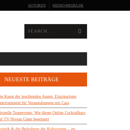
AUTOREN
MEMO-MEDIA.DE
NEUESTE BEITRÄGE
ie Kunst der leuchtenden Augen: Einzigartiges
ntertainment für Veranstaltungen mit Cara
irtuelle Teamevents: Wie dieser Online Cocktailkurs
uf TV-Niveau Gäste begeistert
rtistik & die Bedrohung der Kulturszene – im