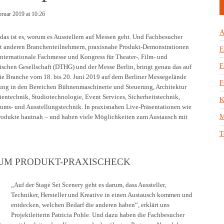
bruar 2019 at 10:26
A
 das ist es, worum es Ausstellern auf Messen geht. Und Fachbesucher
it anderen Branchenteilnehmern, praxisnahe Produkt-Demonstrationen
E
internationale Fachmesse und Kongress für Theater-, Film- und
F
schen Gesellschaft (DTHG) und der Messe Berlin, bringt genau das auf
e Branche vom 18. bis 20. Juni 2019 auf dem Berliner Messegelände
F
ellung in den Bereichen Bühnenmaschinerie und Steuerung, Architektur
entechnik, Studiotechnologie, Event Services, Sicherheitstechnik,
K
ms- und Ausstellungstechnik. In praxisnahen Live-Präsentationen wie
Produkte hautnah – und haben viele Möglichkeiten zum Austausch mit
M
T
ZUM PRODUKT-PRAXISCHECK
„Auf der Stage Set Scenery geht es darum, dass Aussteller,
Techniker, Hersteller und Kreative in einen Austausch kommen und
entdecken, welchen Bedarf die anderen haben“, erklärt uns
Projektleiterin Patricia Pohle. Und dazu haben die Fachbesucher