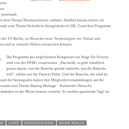
unter
von
 praxisnah.
bei dem Thema Obermaschinerie widmen. Darüber hinaus stehen ein
unde zum Thema Sicherheits-Integritätslevel (SIL 3) auf dem Programm.
 der TU Berlin, wo Besucher neue Technologien wie Virtual und
en und in virtuelle Welten eintauchen können.
Das Programm des begleitenden Kongresses zur Stage Set Scenery
wird von der DTHG verantwortet. „Das heißt, es geht inhaltlich
genau darum, was die Branche gerade umtreibt, was die Branche
will“, erklärt uns die Patricia Pohle. Und die Branche, die wird da
Bund der Szenografen halten ihre Mitgliederversammlungen auf der
mposium zum Thema Sharing Heritage – Kulturerbe Deutsche
Verbänden ist die Messe bestens vernetzt. Es werden spannende Tage im
SE
LICHT
MEDIENTECHNIK
MESSE BERLIN