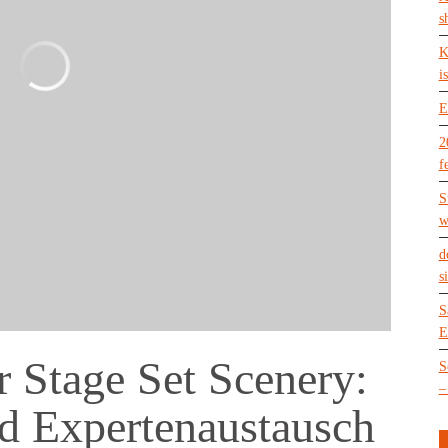
s
K
is
E
2
f
S
w
d
s
S
E
r Stage Set Scenery:
S
–
nd Expertenaustausch