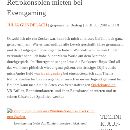
Retrokonsolen mieten bei
Eventgaming
JULIA GUNDELACH
| gesponserter Beitrag |
on 31. Juli 2018 at 11:09
Obwohl ich nie ein Zocker war, kann ich mich an dieses Gefühl noch ganz
genau erinnern: Wie es war, endlich alle Levels geschafft, Pilze gesammelt
und den Endgegner bezwungen zu haben. Wie stolz ich meinem Bruder
verkündet habe: Ich habe Super Mario World auf dem Nintendo
durchgespielt! Im Hintergrund sangen leise die Backstreet Boys. Und all
das war heute plötzlich wieder ganz präsent, ein richtiges Déjà-vu, als
mich André Held von
Eventgaming
bei einem Gespräch zum Thema
Retrokonsolen für Events regelrecht zurück in meine Jugend gebeamt hat.
Bei ihm kann man für alle Arten von Veranstaltungen
Spielekonsolen
,
VR-Brillen, Rennsimulatoren und eben Retrokonsolen mieten und in
seinen Gästen den Spieltrieb wecken.
TECHNI
K, AUF-
Eventgaming bietet das Rundum-Sorglos-Paket rund