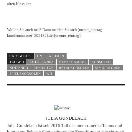
alten Klassiker.
Wollen Sie auch mal? Dann melden Sie sich [memo_eintrag
kundennummer=505182]hier[/memo_eintrag].
CATEGORIES
UNTERNEHMEN
TAGGED
AUTORENNEN
EVENTGAMING
KONSOLEN
NINTENDO
RENNSITZE
RETROKONSOLEN
SIMULATOREN
SPIELEKONSOLEN
WII
A
JULIA GUNDELACH
U
Julia Gundelach ist seit 2016 Teil des memo-media-Teams und
T
bloggt am liebsten über actionreiche Eventformate, die sie auch