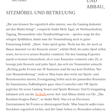
UND
ums Zocken.
ABBAU,
SITZMÖBEL UND BETREUUNG
„Bei uns können Sie eigentlich alles mieten, was die Gaming-Industrie
auf den Markt bringt“, verspricht André Held. Egal, ob Weihnachtsfeier,
Tagung, Messeauftritt oder Teambuildingevent – spielen sorgt für den
nötigen Spaßfaktor, damit man die Veranstaltung auch in guter
Erinnerung behält. „Denn: Jeder spielt gerne. Nicht nur die, die auch zu
Hause dauernd vor der Konsole sitzen“, erklärt Held, der jedes Spiel selbst
testet, bevor er es seinen Kunden vermietet. Für den Gaming-Experten
macht es keinen Unterschied, ob er zwei Konsolen vermietet oder 20, er
besorgt jede Konsole und jedes Spiel, das sich ein Veranstalter wünscht.
„Richtig große Events mit 30 Stationen sind für uns kein Problem. Nur
eine Herausforderung“, lacht er. Man kann aber nicht nur Spiele- und
Retrokonsolen mieten, Eventgaming liefert auch die passenden Rennsitze
für Simulatoren, Fußballspiele ganz ohne Controller oder VR Spiele
jeglicher Art sowie Gaming Sessel und Spiele-Betreuer. Und Eventgaming
kümmert sich um die
Technik
sowie Auf- und Abbau direkt vor Ort. „Das
Rundum-Sorglos-Paket“, so André Held. Was ich an Electronic
Entertainment für Events so überzeugend finde: Man braucht außer einer
Steckdose eigentlich nichts, und die Gäste lieben es. Besonders schätzt es