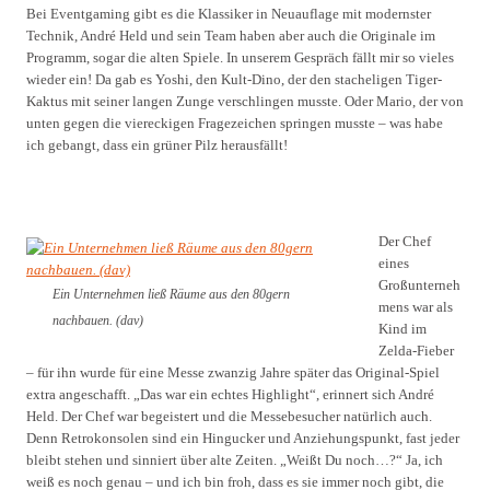
Bei Eventgaming gibt es die Klassiker in Neuauflage mit modernster
Technik, André Held und sein Team haben aber auch die Originale im
Programm, sogar die alten Spiele. In unserem Gespräch fällt mir so vieles
wieder ein! Da gab es Yoshi, den Kult-Dino, der den stacheligen Tiger-
Kaktus mit seiner langen Zunge verschlingen musste. Oder Mario, der von
unten gegen die viereckigen Fragezeichen springen musste – was habe
ich gebangt, dass ein grüner Pilz herausfällt!
Der Chef
eines
Großunterneh
Ein Unternehmen ließ Räume aus den 80gern
mens war als
nachbauen. (dav)
Kind im
Zelda-Fieber
– für ihn wurde für eine Messe zwanzig Jahre später das Original-Spiel
extra angeschafft. „Das war ein echtes Highlight“, erinnert sich André
Held. Der Chef war begeistert und die Messebesucher natürlich auch.
Denn Retrokonsolen sind ein Hingucker und Anziehungspunkt, fast jeder
bleibt stehen und sinniert über alte Zeiten. „Weißt Du noch…?“ Ja, ich
weiß es noch genau – und ich bin froh, dass es sie immer noch gibt, die