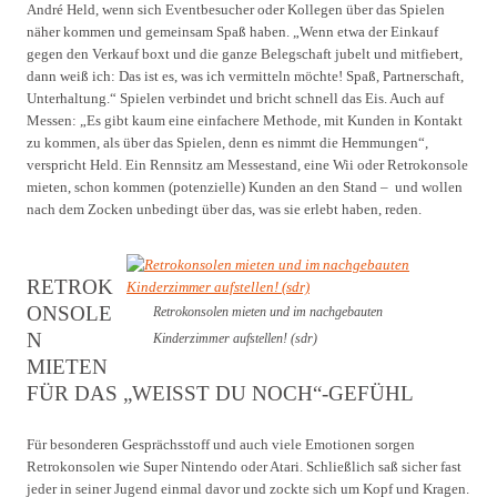
André Held, wenn sich Eventbesucher oder Kollegen über das Spielen
näher kommen und gemeinsam Spaß haben. „Wenn etwa der Einkauf
gegen den Verkauf boxt und die ganze Belegschaft jubelt und mitfiebert,
dann weiß ich: Das ist es, was ich vermitteln möchte! Spaß, Partnerschaft,
Unterhaltung.“ Spielen verbindet und bricht schnell das Eis. Auch auf
Messen: „Es gibt kaum eine einfachere Methode, mit Kunden in Kontakt
zu kommen, als über das Spielen, denn es nimmt die Hemmungen“,
verspricht Held. Ein Rennsitz am Messestand, eine Wii oder Retrokonsole
mieten, schon kommen (potenzielle) Kunden an den Stand – und wollen
nach dem Zocken unbedingt über das, was sie erlebt haben, reden.
RETROK
ONSOLE
Retrokonsolen mieten und im nachgebauten
N
Kinderzimmer aufstellen! (sdr)
MIETEN
FÜR DAS „WEISST DU NOCH“-GEFÜHL
Für besonderen Gesprächsstoff und auch viele Emotionen sorgen
Retrokonsolen wie Super Nintendo oder Atari. Schließlich saß sicher fast
jeder in seiner Jugend einmal davor und zockte sich um Kopf und Kragen.