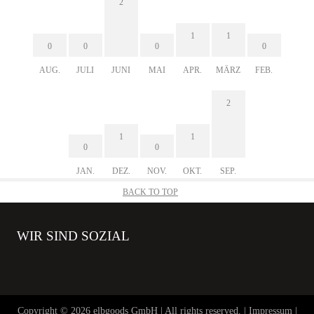
2
1
1
0
0
0
0
AUG.
JULI
JUNI
MAI
APR.
MÄRZ
FEB.
2
1
1
0
0
JAN.
DEZ.
NOV.
OKT.
SEP.
BACK TO TOP
WIR SIND SOZIAL
Copyright © 2026 elbgoods GmbH | All rights reserved. |
Impressum
|