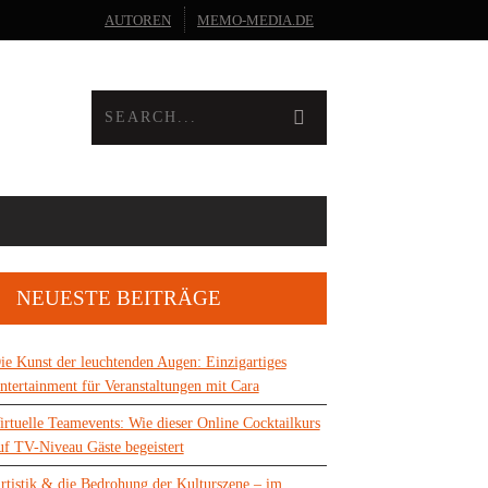
AUTOREN
MEMO-MEDIA.DE
NEUESTE BEITRÄGE
ie Kunst der leuchtenden Augen: Einzigartiges
ntertainment für Veranstaltungen mit Cara
irtuelle Teamevents: Wie dieser Online Cocktailkurs
uf TV-Niveau Gäste begeistert
rtistik & die Bedrohung der Kulturszene – im