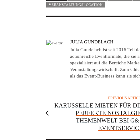
VERANSTALTUNGSLOCATION
A
JULIA GUNDELACH
U
Julia Gundelach ist seit 2016 Teil
T
actionreiche Eventformate, die sie au
spezialisiert auf die Bereiche Mar
H
Veranstaltungswirtschaft. Zum Glück
O
als das Event-Business kann sie sich
R
PREVIOUS ARTIC
KARUSSELLE MIETEN FÜR DI
PERFEKTE NOSTALGIE
THEMENWELT BEI G&
EVENTSERVIC