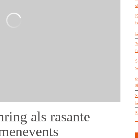
s
K
is
E
2
f
S
w
d
s
S
E
ing als rasante
S
–
rmenevents