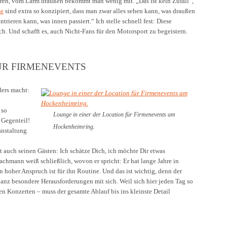
eren, vom Lärm draußen bekommt man wenig mit. „Das ist kein Zufall“,
e
sind extra so konzipiert, dass man zwar alles sehen kann, was draußen
trieren kann, was innen passiert.“ Ich stelle schnell fest: Diese
ch. Und schafft es, auch Nicht-Fans für den Motorsport zu begeistern.
ÜR FIRMENEVENTS
ders macht:
 so
Lounge in einer der Location für Firmenevents am
 Gegenteil!
Hockenheimring.
anstaltung
gt auch seinen Gästen: Ich schätze Dich, ich möchte Dir etwas
fachmann weiß schließlich, wovon er spricht: Er hat lange Jahre in
n hoher Anspruch ist für ihn Routine. Und das ist wichtig, denn der
anz besondere Herausforderungen mit sich. Weil sich hier jeden Tag so
en Konzerten – muss der gesamte Ablauf bis ins kleinste Detail