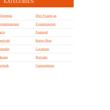
KATEGORIEN
llgemein
Drei Fragen an
venteinsteiger
Eventexperten
acts
Featured
estivals
Know-How
ünstler
Locations
essen
Portraits
echnik
Unternehmen