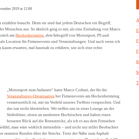
vember 2019 at 12:00
A
zu erzählen braucht. Denn sie sind fast jedem Deutschen ein Begriff,
er Menschen aus. So ähnlich ging es mir, als eine Einladung von Marco
E
spräch am
Hockenheimring
,
dem
Inbegriff von Motorsport, PS und
F
als Location für Firmenevents und Veranstaltungen. Und auch wenn ich
s kaum erwarten, mal hautnah zu erfahren, wie sich eine echte
F
K
M
T
„Motorsport zum Anfassen“ hatte Marco Corbari, der für die
Veranstaltungs-Organisation
bei Firmenevents am Hockenheimring
verantwortlich ist, mir im Vorfeld unseres Treffens versprochen. Und
das war nicht übertrieben. Wir treffen uns in einer Lounge an der
Südtribüne, sitzen an modernen Hochtischen und haben einen
besseren Blick auf die Rennstrecke, als ich es aus dem Fernsehen
fühl, man wäre wirklich mittendrin – und nicht nur stiller Beobachter
ihre rasanten Runden über die Strecke. Trotz der Nähe zum Asphalt