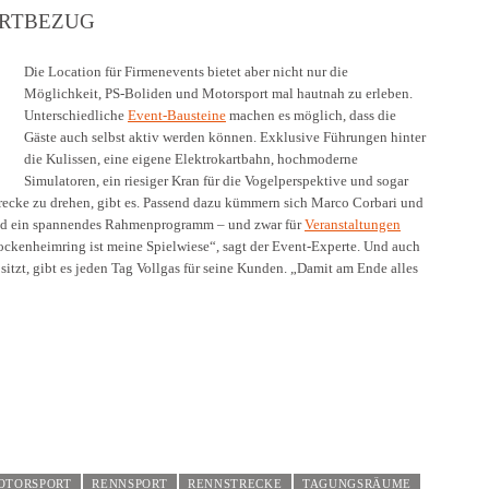
RTBEZUG
Die Location für Firmenevents bietet aber nicht nur die
Möglichkeit, PS-Boliden und Motorsport mal hautnah zu erleben.
Unterschiedliche
Event-Bausteine
machen es möglich, dass die
Gäste auch selbst aktiv werden können. Exklusive Führungen hinter
die Kulissen, eine eigene Elektrokartbahn, hochmoderne
Simulatoren, ein riesiger Kran für die Vogelperspektive und sogar
trecke zu drehen, gibt es. Passend dazu kümmern sich Marco Corbari und
und ein spannendes Rahmenprogramm – und zwar für
Veranstaltungen
ockenheimring ist meine Spielwiese“, sagt der Event-Experte. Und auch
 sitzt, gibt es jeden Tag Vollgas für seine Kunden. „Damit am Ende alles
OTORSPORT
RENNSPORT
RENNSTRECKE
TAGUNGSRÄUME