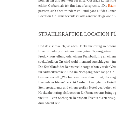
können wir uns aber voll auf unser Gespräch konzentri
erklärt Corbari, als ich ihn darauf anspreche. „Die
Räum
passiert, sich aber trotzdem voll und ganz auf das konzen
Location für Firmenevents ist alles andere als gewöhnli
STRAHLKRÄFTIGE LOCATION F
Und das ist es auch, was den Hockenheimring so beson
Eine Einladung zu einem Event, einer Tagung, einer
Produktvorstellung oder einem Teambuilding an einem
spektakulären Ort wird wohl niemand ausschlagen – im
Die Strahlkraft der Rennstrecke sorgt schon vor der Ver
für Aufmerksamkeit. Und im Nachgang noch lange für
Gesprächsstoff. „Wer hier ein Event durchführt, der zei
Besonderes bieten“, erklärt Corbari. Der gelernte Hotel
Sternerestaurants und einem großen Hotel gearbeitet, ei
Hockenheimring als Location für Firmenevents bringt g
viel tut – von wichtigen Rennsport-Events bis zu riesig
durchdacht sein.