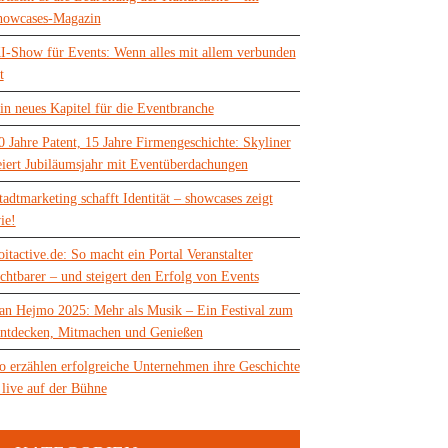
howcases-Magazin
I-Show für Events: Wenn alles mit allem verbunden
t
in neues Kapitel für die Eventbranche
0 Jahre Patent, 15 Jahre Firmengeschichte: Skyliner
eiert Jubiläumsjahr mit Eventüberdachungen
tadtmarketing schafft Identität – showcases zeigt
ie!
oitactive.de: So macht ein Portal Veranstalter
ichtbarer – und steigert den Erfolg von Events
an Hejmo 2025: Mehr als Musik – Ein Festival zum
ntdecken, Mitmachen und Genießen
o erzählen erfolgreiche Unternehmen ihre Geschichte
 live auf der Bühne