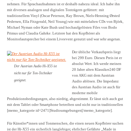
nehmen. Für Sprachaufnahmen ist er deshalb nahezu ideal. Ich habe ihn
mit diversen analogen und digitalen Tonträgern gefüttert: mit
traditionellem Vinyl (Oscar Peterson, Ray Brown, Niels-Henning Ørsted
Pedersen, Ella Fitzgerald, Neil Young) wie mit mittelalten CDs von Björk,
Michael Nyman oder Kate Bush und hochaufgelösten Files von Bodo
Primus und Claudia Gahrke. Letztere hat den Kopfhörer als
Monitorlautsprecher bei einem Liveevent genutzt und war sehr angetan.
Der übliche Verkaufspreis liegt
bei 299 Euro. Diesen Preis ist er
absolut Wert. Ich werde meinen
Der Austrian Audio Hi-X55 ist
20 Jahre alten Klassiker240 DF
nicht nur für Ton-Techniker
von AKG mit dem Austrian
geeignet.
Audio ablösen. Die Impedanz
des Austrian Audio ist auch für
moderne mobile
Produktionsbedingungen, also niedrig, abgestimmt. Er lässt sich auch gut
mit dem Tablet oder Smartphone betreiben und nicht nur in traditionellen
[memo_kategorie id=2471]Studioumgebungen[/memo_kategorie].
Für Künstler*innen und Tonmenschen, die einen neuen Kopfhörer suchen
ist der Hi-X55 ein sicherlich langlebiger, ehrlicher Gefährte „Made in