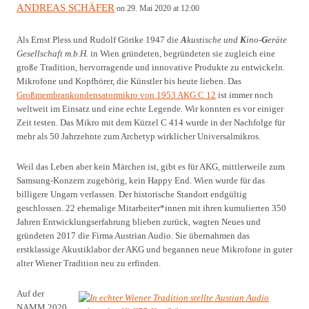
ANDREAS SCHÄFER
on 29. Mai 2020 at 12:00
Als Ernst Pless und Rudolf Görike 1947 die
A
kustische und
K
ino-
G
eräte
Gesellschaft m.b.H.
in Wien gründeten, begründeten sie zugleich eine
große Tradition, hervorragende und innovative Produkte zu entwickeln.
Mikrofone und Kopfhörer, die Künstler bis heute lieben. Das
Großmembrankondensatormikro von 1953 AKG C 12
ist immer noch
weltweit im Einsatz und eine echte Legende. Wir konnten es vor einiger
Zeit testen. Das Mikro mit dem Kürzel C 414 wurde in der Nachfolge für
mehr als 50 Jahrzehnte zum Archetyp wirklicher Universalmikros.
Weil das Leben aber kein Märchen ist, gibt es für AKG, mittlerweile zum
Samsung-Konzern zugehörig, kein Happy End. Wien wurde für das
billigere Ungarn verlassen. Der historische Standort endgültig
geschlossen. 22 ehemalige Mitarbeiter*innen mit ihren kumulierten 350
Jahren Entwicklungserfahrung blieben zurück, wagten Neues und
gründeten 2017 die Firma Austrian Audio. Sie übernahmen das
erstklassige Akustiklabor der AKG und begannen neue Mikrofone in guter
alter Wiener Tradition neu zu erfinden.
Auf der
NAMM 2020