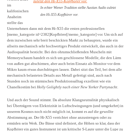
im
In echter Wiener Tradition stellte Austian Audio zuletzt
kalifonischen
den Hi-X55-Kopfhörer vor.
Anaheim
stellte das
Unternehmen dann mit dem Hi-X55 die ersten professionellen
[memo_kategorie id=2382]Kopfhörer[/memo_kategorie] vor. Um sich auf
dem inzwischen sehr breit beschickten Markt zu behaupten, wurde ein
allseits mechanisch sehr hochwertiges Produkt entwickelt, das auch in der
Audioqualität besticht. Bei den ohrumschließenden Muscheln mit
Memoryschaum handelt es sich um geschlossene Modelle, die den Lärm
von außen gut abschirmen, aber auch beim Einsatz als Monitor vor dem
Mikro kaum etwas durchdringen lassen. Dabei sitzt das Teil, bei dem alle
mechanisch belasteten Details aus Metall gefertigt sind, auch nach
Stunden noch im stürmischen Produktionsalltag exzellent wie ein
Chanelkostüm bei
Holly Golightly nach einer New Yorker Partynacht
.
Und auch der Sound stimmt. Da absolute Klangneutralität physikalisch
bei Überträgern von Elektrizität in Luftschwingungen (und umgekehrt) in
unserem Kosmos noch nicht möglich ist, kommt es auf die gewollte
Abstimmung an. Der Hi-X55 verrichtet ohne anzustrengen oder zu
ermüden sein Werk. Die Bässe sind definiert, die Höhen so klar, dass der
Kopfhörer ein gutes Instrument ist um kritische S-Laute unter die Lupe zu