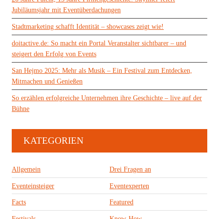
Jubiläumsjahr mit Eventüberdachungen
Stadtmarketing schafft Identität – showcases zeigt wie!
doitactive.de: So macht ein Portal Veranstalter sichtbarer – und
steigert den Erfolg von Events
San Hejmo 2025: Mehr als Musik – Ein Festival zum Entdecken,
Mitmachen und Genießen
So erzählen erfolgreiche Unternehmen ihre Geschichte – live auf der
Bühne
KATEGORIEN
Allgemein
Drei Fragen an
Eventeinsteiger
Eventexperten
Facts
Featured
Festivals
Know-How