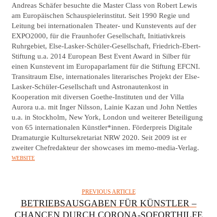
U
Andreas Schäfer besuchte die Master Class von Robert Lewis
T
am Europäischen Schauspielerinstitut. Seit 1990 Regie und
Leitung bei internationalen Theater- und Kunstevents auf der
H
EXPO2000, für die Fraunhofer Gesellschaft, Initiativkreis
O
Ruhrgebiet, Else-Lasker-Schüler-Gesellschaft, Friedrich-Ebert-
R
Stiftung u.a. 2014 European Best Event Award in Silber für
einen Kunstevent im Europaparlament für die Stiftung EFCNI.
Transitraum Else, internationales literarisches Projekt der Else-
Lasker-Schüler-Gesellschaft und Astronautenkost in
Kooperation mit diversen Goethe-Instituten und der Villa
Aurora u.a. mit Inger Nilsson, Lainie Kazan und John Nettles
u.a. in Stockholm, New York, London und weiterer Beteiligung
von 65 internationalen Künstler*innen. Förderpreis Digitale
Dramaturgie Kultursekretariat NRW 2020. Seit 2009 ist er
zweiter Chefredakteur der showcases im memo-media-Verlag.
WEBSITE
PREVIOUS ARTICLE
BETRIEBSAUSGABEN FÜR KÜNSTLER –
CHANCEN DURCH CORONA-SOFORTHILFE