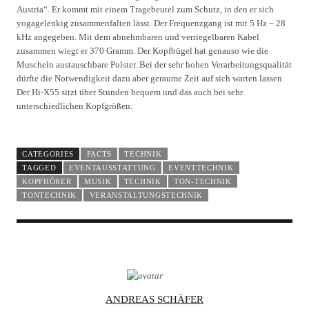
Austria“. Er kommt mit einem Tragebeutel zum Schutz, in den er sich
yogagelenkig zusammenfalten lässt. Der Frequenzgang ist mit 5 Hz – 28
kHz angegeben. Mit dem abnehmbaren und verriegelbaren Kabel
zusammen wiegt er 370 Gramm. Der Kopfbügel hat genauso wie die
Muscheln austauschbare Polster. Bei der sehr hohen Verarbeitungsqualität
dürfte die Notwendigkeit dazu aber geraume Zeit auf sich warten lassen.
Der Hi-X55 sitzt über Stunden bequem und das auch bei sehr
unterschiedlichen Kopfgrößen.
CATEGORIES
FACTS
TECHNIK
TAGGED
EVENTAUSSTATTUNG
EVENTTECHNIK
KOPFHÖRER
MUSIK
TECHNIK
TON-TECHNIK
TONTECHNIK
VERANSTALTUNGSTECHNIK
A
ANDREAS SCHÄFER