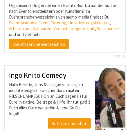
Organisierst Du gerade einen Event? Bist Du auf der Suche
nach Eventdienstleistern oder Künstlern? Im
Eventbranchenverzeichnis von memo-media findest Du
Eventlocations
,
Event-Catering
,
Unterhaltungskünstler
,
Artisten und Akrobaten
,
Veranstaltungstechnik
,
Spielmodule
und und viel mehr.
Eventbranchenverzeichnis
ANZEIGE
Comedy
Wolfgang Dülken (S.A.M
Musikszene)
das ganze team, ich
S.A.M
chendurch mal ein
 Euch sagen (!) für
Ich bewerte hier keinen An
e & Hilfe. Ihr tut gut! :)
selbst. Es ist mir ein echt
rhin & liebe Grüße
riesengroßes Kompliment z
was ihr im Moment für die 
Referenz ansehen
Meine Hochachtung gilt in
deren Kreativität und Enga