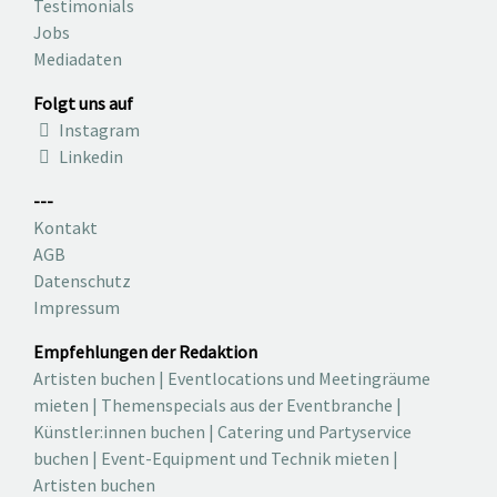
Werbung in den memo-media Kanälen schalten
Event & News veröffentlichen
kostenfreien Newsletter abonnieren
Über uns:
Wir
FAQ
Messepräsenzen
Partner
Testimonials
Jobs
Mediadaten
Folgt uns auf
Instagram
Linkedin
---
Kontakt
AGB