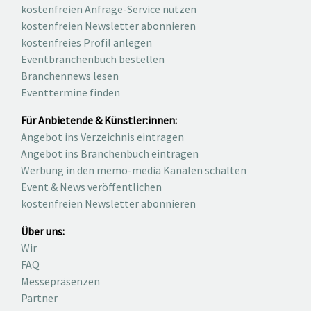
Schwarzes
vieles me
hinzu.
Unterhalt
ANZEIGE
Für Eventplaner:
Eventanbietende finden
kostenfreien Anfrage-Service nutzen
kostenfreien Newsletter abonnieren
kostenfreies Profil anlegen
Eventbranchenbuch bestellen
Branchennews lesen
Eventtermine finden
Für Anbietende & Künstler:innen:
Angebot ins Verzeichnis eintragen
Angebot ins Branchenbuch eintragen