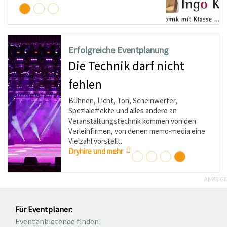
miserablen Zeiten große P
sachbezogenen Informatio
geben. Ich schreibe dies 
euch und dem Verlag weiterh
der Erfolg wird euch unweig
gesund und weiterhin "am B
lgreiche Eventplanung
Erfolgre
 Technik darf nicht
Klein
len
Unter
buch
n, Licht, Ton, Scheinwerfer,
aleffekte und alles andere an
Zu den Kle
nstaltungstechnik kommen von den
Kabaretti
ihfirmen, von denen memo-media eine
Pantomime
hl vorstellt.
Sprechküns
re und mehr
Artisten,