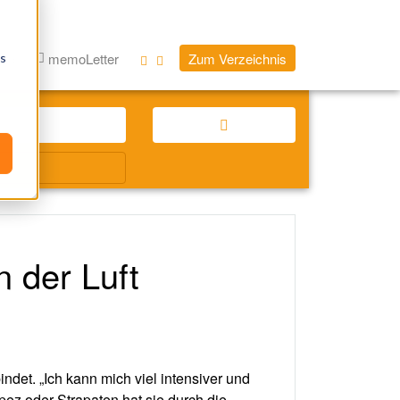
log
memoLetter
Zum Verzeichnis
os
 der Luft
ndet. „Ich kann mich viel intensiver und
apez oder Strapaten hat sie durch die