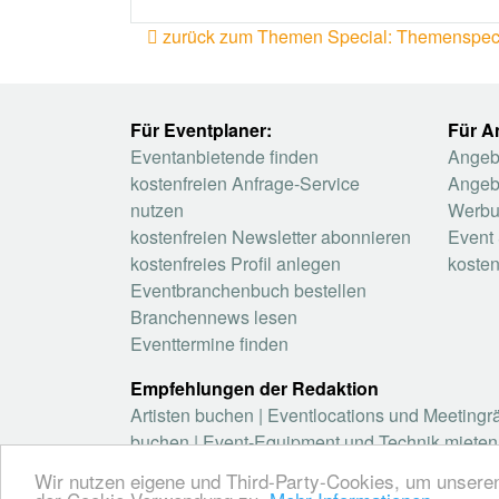
zurück zum Themen Special: Themenspeci
Für Eventplaner:
Für A
Eventanbietende finden
Angebo
kostenfreien Anfrage-Service
Angeb
nutzen
Werbu
kostenfreien Newsletter abonnieren
Event 
kostenfreies Profil anlegen
kosten
Eventbranchenbuch bestellen
Branchennews lesen
Eventtermine finden
Empfehlungen der Redaktion
Artisten buchen
|
Eventlocations und Meeting
buchen
|
Event-Equipment und Technik mieten
Wir nutzen eigene und Third-Party-Cookies, um unsere
© 2026 elbgoods GmbH / We connect the event 