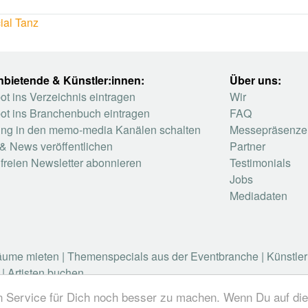
al Tanz
nbietende & Künstler:innen:
Über uns:
t ins Verzeichnis eintragen
Wir
ot ins Branchenbuch eintragen
FAQ
ng in den memo-media Kanälen schalten
Messepräsenze
& News veröffentlichen
Partner
freien Newsletter abonnieren
Testimonials
Jobs
Mediadaten
räume mieten
|
Themenspecials aus der Eventbranche
|
Künstle
|
Artisten buchen
n Service für Dich noch besser zu machen. Wenn Du auf die
industry / Medienvielfalt für die Eventplanung / Eventbranch