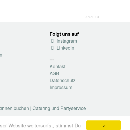
ANZEIGE
Folgt uns auf
Instagram
Linkedin
n
---
Kontakt
AGB
Datenschutz
Impressum
r:innen buchen
|
Catering und Partyservice
×
ser Website weitersurfst, stimmst Du
enbuch, Blog, Magazin und mehr