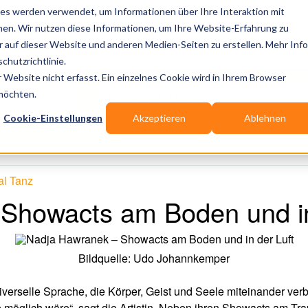
es werden verwendet, um Informationen über Ihre Interaktion mit
nen. Wir nutzen diese Informationen, um Ihre Website-Erfahrung zu
Publikationen
Branchen-Infos
Services
B
auf dieser Website und anderen Medien-Seiten zu erstellen. Mehr Inf
chutzrichtlinie.
Website nicht erfasst. Ein einzelnes Cookie wird in Ihrem Browser
Wo? Stadt, PLZ, Ort
 möchten.
Cookie-Einstellungen
Akzeptieren
Ablehnen
Wir suchen für Dich
l Tanz
Showacts am Boden und in
Bildquelle: Udo Johannkemper
erselle Sprache, die Körper, Geist und Seele miteinander verbi
he möglich wäre“, sagt die Artistin. Neben ihren Showacts am Tr