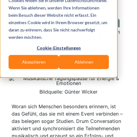
Cookies finden Sie in unserer Datenschutzrichtlinie.
zurück zum Themen Special Themenspecial
Wenn Sie ablehnen, werden Ihre Informationen
MICE
beim Besuch dieser Website nicht erfasst. Ein
Musikalische
einzelnes Cookie wird in Ihrem Browser gesetzt, um
daran zu erinnern, dass Sie nicht nachverfolgt
Tagungspause für
werden möchten.
Energie &
Cookie-Einstellungen
Emotionen
Akzeptieren
Ablehnen
Bildquelle: Günter Wicker
Woran sich Menschen besonders erinnern, ist
das Gefühl, das sie mit einem Event verbinden –
das belegen sogar Studien. Drum Conversation
aktiviert und synchronisiert die Teilnehmenden
musikalisch und erzeugt so ein Erfolgs- und