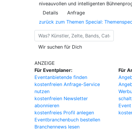
niveauvollen und intelligenten Bühnenpr
Details
Anfrage
zurück zum Themen Special: Themenspecia
 Künstler, Zelte, Bands, Catering, ...
Wir suchen für Dich
ANZEIGE
Für Eventplaner:
Für A
Eventanbietende finden
Angeb
kostenfreien Anfrage-Service
Angeb
nutzen
Werbu
kostenfreien Newsletter
schal
abonnieren
Event
kostenfreies Profil anlegen
koste
Eventbranchenbuch bestellen
Branchennews lesen