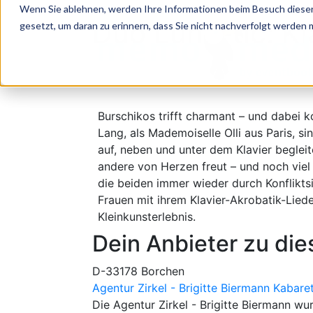
zurück zum Themen Special Themenspecia
Wenn Sie ablehnen, werden Ihre Informationen beim Besuch dieser 
Duo Luna-tic: Kl
gesetzt, um daran zu erinnern, dass Sie nicht nachverfolgt werden
Burschikos trifft charmant – und dabei ko
Lang, als Mademoiselle Olli aus Paris, s
auf, neben und unter dem Klavier begleit
andere von Herzen freut – und noch viel i
die beiden immer wieder durch Konflikts
Frauen mit ihrem Klavier-Akrobatik-Lied
Kleinkunsterlebnis.
Dein Anbieter zu di
D-33178 Borchen
Agentur Zirkel - Brigitte Biermann Kabaret
Die Agentur Zirkel - Brigitte Biermann wu