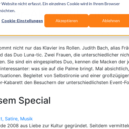
l Festivals
Website nicht erfasst. Ein einzelnes Cookie wird in Ihrem Browser
avier-Akrobatik-Lieder
 möchten.
Publikationen
Branchen-Infos
Servic
Cookie-Einstellungen
Akzeptieren
Ablehnen
Duo Luna-tic: Klavier-Akrobatik-Lieder-Kabarett
mmt nicht nur das Klavier ins Rollen. Judith Bach, alias Fräu
ind das Duo Luna-tic. Zwei Frauen, die unterschiedlicher nic
en. Sie sind ein eingespieltes Duo, kennen die Macken der 
nteressanter: was sie auf die Palme bringt. Mal absichtlich
ituationen. Begleitet von Selbstironie und einer großzügig
er-Kabarett den Besuchern der unterschiedlichsten Event-F
esem Special
t, Satire, Musik
rde 2008 aus Liebe zur Kultur gegründet. Seitdem vermittel