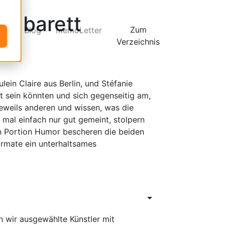
-Kabarett
Zum
es
Blog
memoLetter
Verzeichnis
lein Claire aus Berlin, und Stéfanie
ht sein könnten und sich gegenseitig am,
jeweils anderen und wissen, was die
, mal einfach nur gut gemeint, stolpern
en Portion Humor bescheren die beiden
ormate ein unterhaltsames
n wir ausgewählte Künstler mit