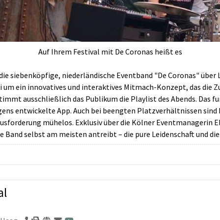
Auf Ihrem Festival mit De Coronas heißt es
ie siebenköpfige, niederländische Eventband "De Coronas" über 
abei um ein innovatives und interaktives Mitmach-Konzept, das di
timmt ausschließlich das Publikum die Playlist des Abends. Das fu
ns entwickelte App. Auch bei beengten Platzverhältnissen sind D
rausforderung mühelos. Exklusiv über die Kölner Eventmanagerin E
ie Band selbst am meisten antreibt – die pure Leidenschaft und die
al