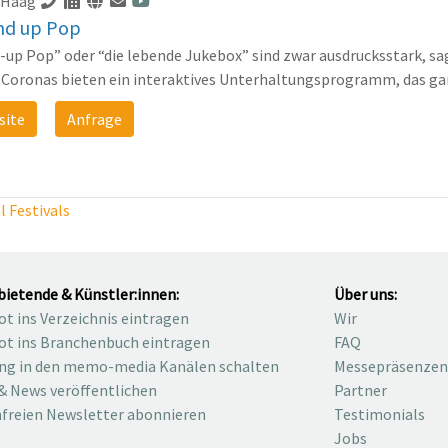
 Haag
nd up Pop
up Pop” oder “die lebende Jukebox” sind zwar ausdrucksstark, sag
 Coronas bieten ein interaktives Unterhaltungsprogramm, das gan
site
Anfrage
 Festivals
bietende & Künstler:innen:
Über uns:
t ins Verzeichnis eintragen
Wir
t ins Branchenbuch eintragen
FAQ
ng in den memo-media Kanälen schalten
Messepräsenzen
& News veröffentlichen
Partner
freien Newsletter abonnieren
Testimonials
Jobs