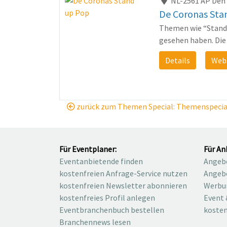
NL-2561 AP Den
De Coronas Sta
Themen wie “Stand-
gesehen haben. Die
Details
Web
zurück zum Themen Special: Themenspecial
Für Eventplaner:
Für An
Eventanbietende finden
Angebo
kostenfreien Anfrage-Service nutzen
Angebo
kostenfreien Newsletter abonnieren
Werbu
kostenfreies Profil anlegen
Event 
Eventbranchenbuch bestellen
kosten
Branchennews lesen