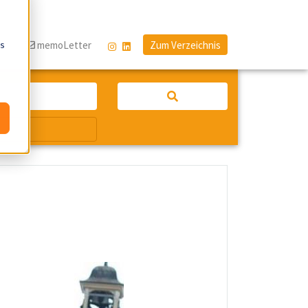
os
og
memoLetter
Zum Verzeichnis