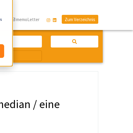
os
og
memoLetter
Zum Verzeichnis
edian / eine