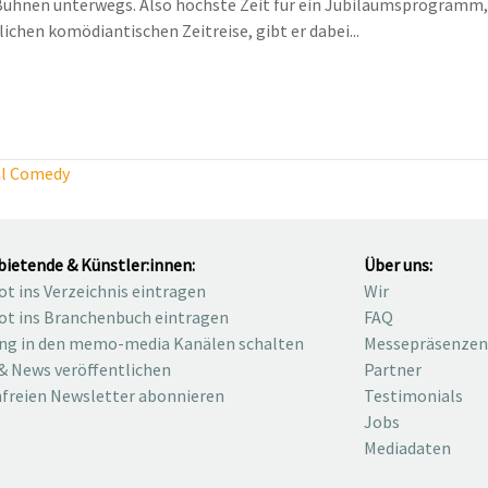
en Bühnen unterwegs. Also höchste Zeit für ein Jubiläumsprogramm,
ichen komödiantischen Zeitreise, gibt er dabei...
al Comedy
bietende & Künstler:innen:
Über uns:
t ins Verzeichnis eintragen
Wir
t ins Branchenbuch eintragen
FAQ
ng in den memo-media Kanälen schalten
Messepräsenzen
& News veröffentlichen
Partner
freien Newsletter abonnieren
Testimonials
Jobs
Mediadaten