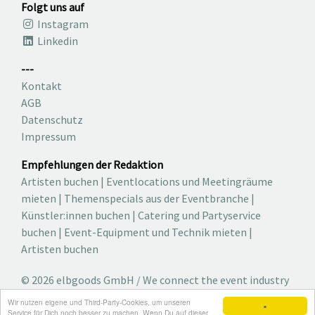
Folgt uns auf
Instagram
Linkedin
---
Kontakt
AGB
Datenschutz
Impressum
Empfehlungen der Redaktion
Artisten buchen
|
Eventlocations und Meetingräume
mieten
|
Themenspecials aus der Eventbranche
|
Künstler:innen buchen
|
Catering und Partyservice
buchen
|
Event-Equipment und Technik mieten
|
Artisten buchen
© 2026 elbgoods GmbH / We connect the event industry
/ Medienvielfalt für die Eventplanung /
Wir nutzen eigene und Third-Party-Cookies, um unseren
×
Eventbranchenbuch, Blog, Magazin und mehr
Service für Dich noch besser zu machen. Wenn Du auf dieser