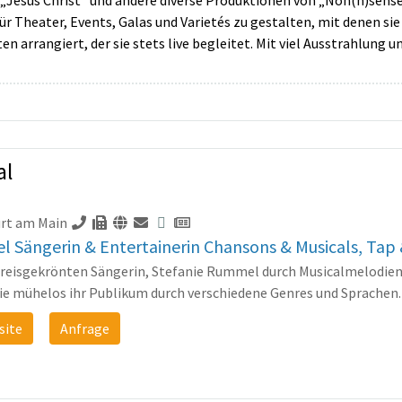
„Jesus Christ“ und andere diverse Produktionen von „Non(n)sense
heater, Events, Galas und Varietés zu gestalten, mit denen sie i
n arrangiert, der sie stets live begleitet. Mit viel Ausstrahlung
al
urt am Main
 Sängerin & Entertainerin Chansons & Musicals, Tap
 preisgekrönten Sängerin, Stefanie Rummel durch Musicalmelodien
e mühelos ihr Publikum durch verschiedene Genres und Sprachen. (
site
Anfrage