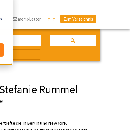
os
log
memoLetter
Zum Verzeichnis
: Stefanie Rummel
tiefte sie in Berlin und New York.