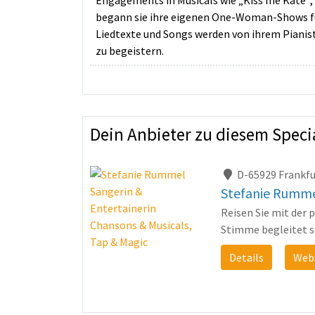
Engagements in Musicals wie „Kiss me Kate“, 
begann sie ihre eigenen One-Woman-Shows für T
Liedtexte und Songs werden von ihrem Pianiste
zu begeistern.
Dein Anbieter zu diesem Speci
D-65929 Frankf
Stefanie Rummel
Reisen Sie mit der
Stimme begleitet si
Details
Web