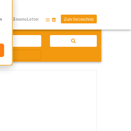
os
og
memoLetter
Zum Verzeichnis