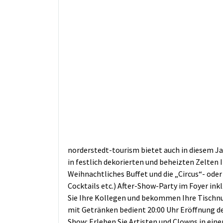
norderstedt-tourism bietet auch in diesem Ja
in festlich dekorierten und beheizten Zelte
Weihnachtliches Buffet und die „Circus“- od
Cocktails etc.) After-Show-Party im Foyer ink
Sie Ihre Kollegen und bekommen Ihre Tischnu
mit Getränken bedient 20:00 Uhr Eröffnung de
Show: Erleben Sie Artisten und Clowns in ein