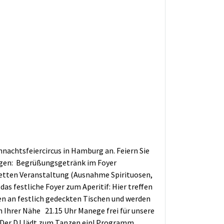
nachtsfeiercircus in Hamburg an. Feiern Sie
ungen: Begrüßungsgetränk im Foyer
letten Veranstaltung (Ausnahme Spirituosen,
as festliche Foyer zum Aperitif: Hier treffen
n an festlich gedeckten Tischen und werden
n Ihrer Nähe 21.15 Uhr Manege frei für unsere
t: Der DJ lädt zum Tanzen ein! Programm