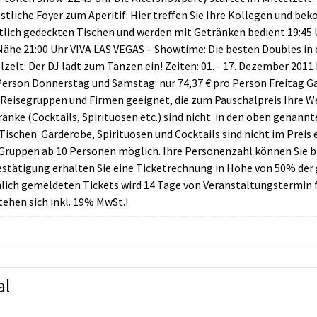
festliche Foyer zum Aperitif: Hier treffen Sie Ihre Kollegen und
tlich gedeckten Tischen und werden mit Getränken bedient 19:45 
r Nähe 21:00 Uhr VIVA LAS VEGAS – Showtime: Die besten Doubles in
lzelt: Der DJ lädt zum Tanzen ein! Zeiten: 01. - 17. Dezember 20
Person Donnerstag und Samstag: nur 74,37 € pro Person Freitag Ga
r Reisegruppen und Firmen geeignet, die zum Pauschalpreis Ihre 
änke (Cocktails, Spirituosen etc.) sind nicht in den oben genannt
Tischen. Garderobe, Spirituosen und Cocktails sind nicht im Prei
 Gruppen ab 10 Personen möglich. Ihre Personenzahl können Sie b
bestätigung erhalten Sie eine Ticketrechnung in Höhe von 50% der 
chlich gemeldeten Tickets wird 14 Tage von Veranstaltungstermin 
tehen sich inkl. 19% MwSt.!
al