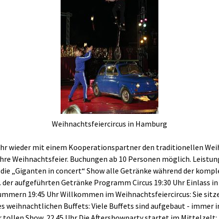
Weihnachtsfeiercircus in Hamburg
hr wieder mit einem Kooperationspartner den traditionellen Weih
n Ihre Weihnachtsfeier. Buchungen ab 10 Personen möglich. Leist
er die „Giganten in concert“ Show alle Getränke während der komp
l. der aufgeführten Getränke Programm Circus 19:30 Uhr Einlass in d
mmern 19:45 Uhr Willkommen im Weihnachtsfeiercircus: Sie sitze
s weihnachtlichen Buffets: Viele Buffets sind aufgebaut - immer i
er tollen Show 22.45 Uhr Die Aftershowparty startet im Mittelzel