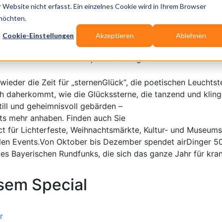
terfest: Weihnachtsfeier Special
Website nicht erfasst. Ein einzelnes Cookie wird in Ihrem Browser
 möchten.
Publikationen
Branchen-Infos
Servic
Cookie-Einstellungen
Akzeptieren
Ablehnen
Bildquelle: airDinger
eder die Zeit für „sternenGlück“, die poetischen Leuchtste
h daherkommt, wie die Glückssterne, die tanzend und klin
till und geheimnisvoll gebärden –
ts mehr anhaben. Finden auch Sie
t für Lichterfeste, Weihnachtsmärkte, Kultur- und Museum
en Events.Von Oktober bis Dezember spendet airDinger 5
 des Bayerischen Rundfunks, die sich das ganze Jahr für kra
esem Special
r