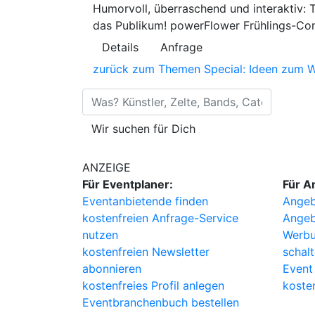
Humorvoll, überraschend und interaktiv:
das Publikum! powerFlower Frühlings-Com
Details
Anfrage
zurück zum Themen Special: Ideen zum Wi
 Künstler, Zelte, Bands, Catering, ...
Wir suchen für Dich
ANZEIGE
Für Eventplaner:
Für A
Eventanbietende finden
Angeb
kostenfreien Anfrage-Service
Angeb
nutzen
Werbu
kostenfreien Newsletter
schal
abonnieren
Event
kostenfreies Profil anlegen
koste
Eventbranchenbuch bestellen