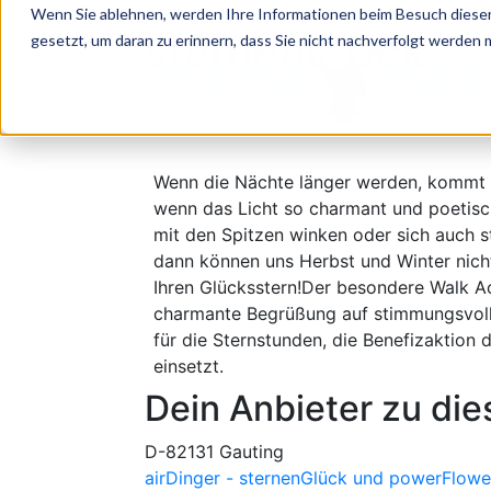
zurück zum Themen Special Ideen zum Win
Wenn Sie ablehnen, werden Ihre Informationen beim Besuch dieser 
sternenGlück
gesetzt, um daran zu erinnern, dass Sie nicht nachverfolgt werden
Wenn die Nächte länger werden, kommt wi
wenn das Licht so charmant und poetisc
mit den Spitzen winken oder sich auch s
dann können uns Herbst und Winter nich
Ihren Glücksstern!Der besondere Walk Ac
charmante Begrüßung auf stimmungsvoll
für die Sternstunden, die Benefizaktion
einsetzt.
Dein Anbieter zu di
D-82131 Gauting
airDinger - sternenGlück und powerFlowe