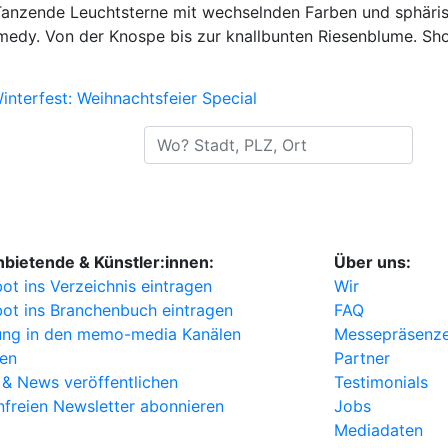
 Tanzende Leuchtsterne mit wechselnden Farben und sphäris
edy. Von der Knospe bis zur knallbunten Riesenblume. Sho
nterfest: Weihnachtsfeier Special
Wo? Stadt, PLZ, Ort
nbietende & Künstler:innen:
Über uns:
ot ins Verzeichnis eintragen
Wir
ot ins Branchenbuch eintragen
FAQ
ng in den memo-media Kanälen
Messepräsenz
ten
Partner
 & News veröffentlichen
Testimonials
nfreien Newsletter abonnieren
Jobs
Mediadaten