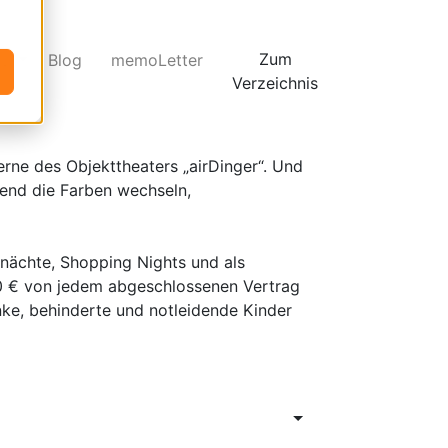
Zum
es
Blog
memoLetter
Verzeichnis
rne des Objekttheaters „airDinger“. Und
gend die Farben wechseln,
snächte, Shopping Nights und als
0 € von jedem abgeschlossenen Vertrag
nke, behinderte und notleidende Kinder