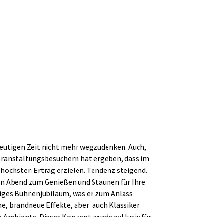
heutigen Zeit nicht mehr wegzudenken. Auch,
eranstaltungsbesuchern hat ergeben, dass im
 höchsten Ertrag erzielen. Tendenz steigend.
en Abend zum Genießen und Staunen für Ihre
riges Bühnenjubiläum, was er zum Anlass
 brandneue Effekte, aber auch Klassiker
 Ambiente. Dieses Konzept wurde exklusiv für