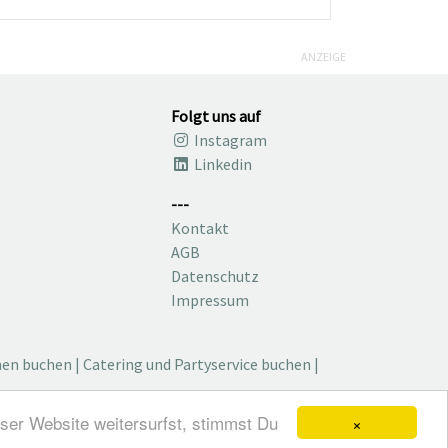
ANZEIGE
Folgt uns auf
Instagram
Linkedin
---
Kontakt
AGB
Datenschutz
Impressum
nen buchen
|
Catering und Partyservice buchen
|
×
ser Website weitersurfst, stimmst Du
ch, Blog, Magazin und mehr