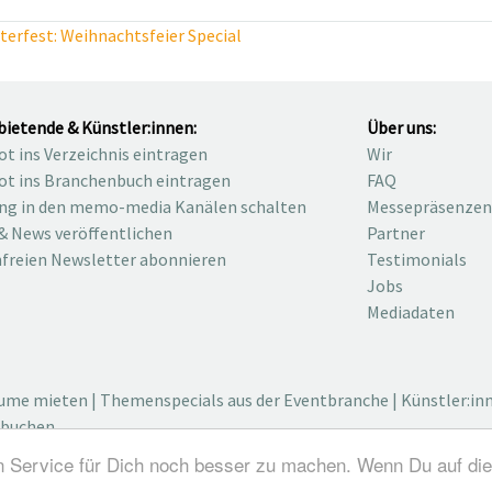
erfest: Weihnachtsfeier Special
bietende & Künstler:innen:
Über uns:
t ins Verzeichnis eintragen
Wir
t ins Branchenbuch eintragen
FAQ
ng in den memo-media Kanälen schalten
Messepräsenzen
& News veröffentlichen
Partner
freien Newsletter abonnieren
Testimonials
Jobs
Mediadaten
äume mieten
|
Themenspecials aus der Eventbranche
|
Künstler:in
 buchen
n Service für Dich noch besser zu machen. Wenn Du auf die
dustry / Medienvielfalt für die Eventplanung / Eventbranchenbu