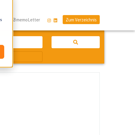
os
og
memoLetter
Zum Verzeichnis