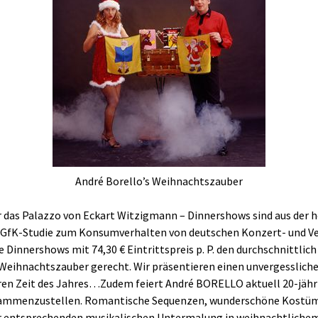
André Borello’s Weihnachtszauber
r das Palazzo von Eckart Witzigmann – Dinnershows sind aus der 
e GfK-Studie zum Konsumverhalten von deutschen Konzert- und V
Dinnershows mit 74,30 € Eintrittspreis p. P. den durchschnittlich
Weihnachtszauber gerecht. Wir präsentieren einen unvergesslich
eren Zeit des Jahres…Zudem feiert André BORELLO aktuell 20-jäh
ammenzustellen. Romantische Sequenzen, wunderschöne Kostüme,
der entsprechenden musikalischen Untermalung in weihnachtlichem