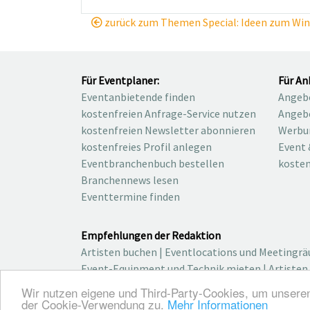
zurück zum Themen Special: Ideen zum Wint
Für Eventplaner:
Für An
Eventanbietende finden
Angebo
kostenfreien Anfrage-Service nutzen
Angebo
kostenfreien Newsletter abonnieren
Werbu
kostenfreies Profil anlegen
Event 
Eventbranchenbuch bestellen
kosten
Branchennews lesen
Eventtermine finden
Empfehlungen der Redaktion
Artisten buchen
|
Eventlocations und Meetingr
Event-Equipment und Technik mieten
|
Artisten
Wir nutzen eigene und Third-Party-Cookies, um unsere
© 2026 elbgoods GmbH / We connect the event in
der Cookie-Verwendung zu.
Mehr Informationen