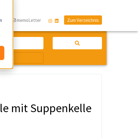
os
og
memoLetter
Zum Verzeichnis
lle mit Suppenkelle