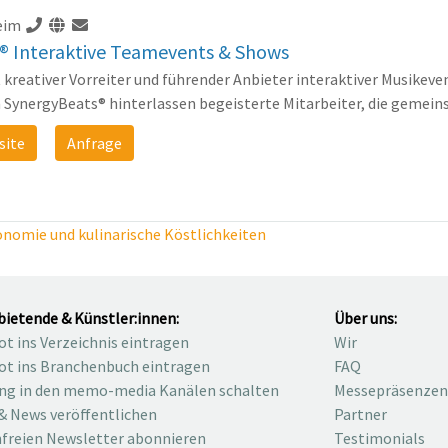
eim
 Interaktive Teamevents & Shows
kreativer Vorreiter und führender Anbieter interaktiver Musikev
 SynergyBeats® hinterlassen begeisterte Mitarbeiter, die gemei
site
Anfrage
nomie und kulinarische Köstlichkeiten
bietende & Künstler:innen:
Über uns:
t ins Verzeichnis eintragen
Wir
t ins Branchenbuch eintragen
FAQ
ng in den memo-media Kanälen schalten
Messepräsenzen
& News veröffentlichen
Partner
freien Newsletter abonnieren
Testimonials