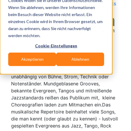
Cookies finden Sie in unserer Datenschutzrichtlinie.
zurück zum Themen Special Erde und Walk-Acts
Wenn Sie ablehnen, werden Ihre Informationen
Musik Walk Act –
beim Besuch dieser Website nicht erfasst. Ein
einzelnes Cookie wird in Ihrem Browser gesetzt, um
The Sax Puppets
daran zu erinnern, dass Sie nicht nachverfolgt
werden möchten.
Cookie-Einstellungen
Musik Walk Act – The Sax Puppets
Akzeptieren
Ablehnen
Die Sax Puppets sind ein lustig daher
kommendes Saxophon Trio und völlig
unabhängig von Bühne, Strom, Technik oder
Notenständer. Mundgeblasene Grooves,
bekannte Evergreen, Tangos und mitreißende
Jazzstandards reißen das Publikum mit, kleine
Choreografien laden zum Mitmachen ein.Das
musikalische Repertoire beinhaltet viele Songs,
die man kennt (oder glaubt zu kennen) - lustvoll
gespielten Evergreens aus Jazz, Tango, Rock