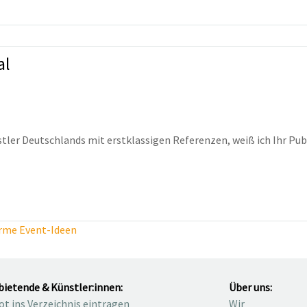
al
ler Deutschlands mit erstklassigen Referenzen, weiß ich Ihr Publ
rme Event-Ideen
bietende & Künstler:innen:
Über uns:
t ins Verzeichnis eintragen
Wir