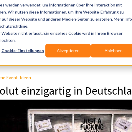
es werden verwendet, um Informationen über Ihre Interaktion mit
nen. Wir nutzen diese Informationen, um Ihre Website-Erfahrung zu
auf dieser Website und anderen Medien-Seiten zu erstellen. Mehr Inf
Publikationen
Branchen-Infos
Services
Bl
chutzrichtlinie.
Website nicht erfasst. Ein einzelnes Cookie wird in Ihrem Browser
Wo? Stadt, PLZ, Ort
 möchten.
Cookie-Einstellungen
Akzeptieren
Ablehnen
Wir suchen für Dich
me Event-Ideen
olut einzigartig in Deutschl