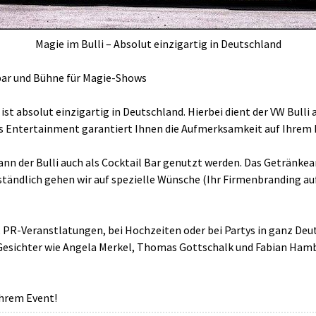
Magie im Bulli – Absolut einzigartig in Deutschland
bar und Bühne für Magie-Shows
t absolut einzigartig in Deutschland. Hierbei dient der VW Bulli
 Entertainment garantiert Ihnen die Aufmerksamkeit auf Ihrem 
nn der Bulli auch als Cocktail Bar genutzt werden. Das Getränkea
tändlich gehen wir auf spezielle Wünsche (Ihr Firmenbranding auf 
 PR-Veranstlatungen, bei Hochzeiten oder bei Partys in ganz Deuts
esichter wie Angela Merkel, Thomas Gottschalk und Fabian Hambü
 Ihrem Event!