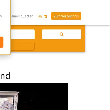
os
og
memoLetter
Zum Verzeichnis
and