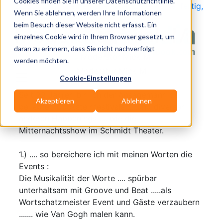
Cookies finden Sie in unserer Datenschutzrichtlinie.
zurück zum Themen Special Auf die Worte, fertig,
Wenn Sie ablehnen, werden Ihre Informationen
los!
beim Besuch dieser Website nicht erfasst. Ein
Moderator Mick M
einzelnes Cookie wird in Ihrem Browser gesetzt, um
daran zu erinnern, dass Sie nicht nachverfolgt
werden möchten.
Moderator Mick M
Cookie-Einstellungen
Seit 22 Jahren bin ich der Ansagemann der
Akzeptieren
Ablehnen
beliebten Ducksteinfestivals .....und diversen
anderen Happenings .... wie die
Mitternachtsshow im Schmidt Theater.
1.) .... so bereichere ich mit meinen Worten die
Events :
Die Musikalität der Worte .... spürbar
unterhaltsam mit Groove und Beat .....als
Wortschatzmeister Event und Gäste verzaubern
....... wie Van Gogh malen kann.