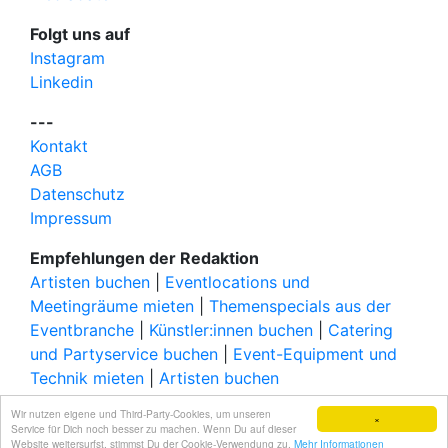
Folgt uns auf
Instagram
Linkedin
---
Kontakt
AGB
Datenschutz
Impressum
Empfehlungen der Redaktion
Artisten buchen
|
Eventlocations und
Meetingräume mieten
|
Themenspecials aus der
Eventbranche
|
Künstler:innen buchen
|
Catering
und Partyservice buchen
|
Event-Equipment und
Technik mieten
|
Artisten buchen
© 2026 elbgoods GmbH / We connect the event
Wir nutzen eigene und Third-Party-Cookies, um unseren
×
industry / Medienvielfalt für die Eventplanung /
Service für Dich noch besser zu machen. Wenn Du auf dieser
Website weitersurfst, stimmst Du der Cookie-Verwendung zu.
Mehr Informationen