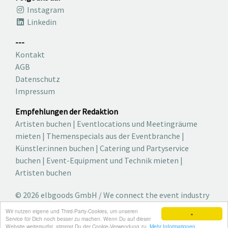
Instagram
Linkedin
---
Kontakt
AGB
Datenschutz
Impressum
Empfehlungen der Redaktion
Artisten buchen
|
Eventlocations und Meetingräume
mieten
|
Themenspecials aus der Eventbranche
|
Künstler:innen buchen
|
Catering und Partyservice
buchen
|
Event-Equipment und Technik mieten
|
Artisten buchen
© 2026 elbgoods GmbH / We connect the event industry
/ Medienvielfalt für die Eventplanung /
Wir nutzen eigene und Third-Party-Cookies, um unseren
×
Eventbranchenbuch, Blog, Magazin und mehr
Service für Dich noch besser zu machen. Wenn Du auf dieser
Website weitersurfst, stimmst Du der Cookie-Verwendung zu.
Mehr Informationen