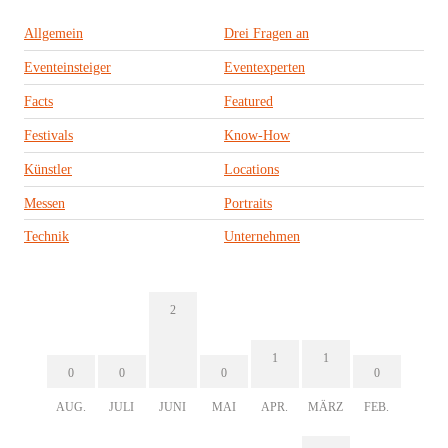
Allgemein
Drei Fragen an
Eventeinsteiger
Eventexperten
Facts
Featured
Festivals
Know-How
Künstler
Locations
Messen
Portraits
Technik
Unternehmen
2
1
1
0
0
0
0
AUG.
JULI
JUNI
MAI
APR.
MÄRZ
FEB.