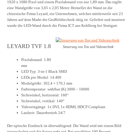
1920 x 1080 Pixel und einem Pixelabstand von nur 1,89 mm. Das ergibt
eine Wandgröße von 3,65 x 2,05 Meter. Hersteller der Wand ist die
chinesische Firma Leyard, ein Unternehmen, welches mittlerweile seit 23
Jahren auf dem Markt der Großbildtechnik tätig ist. Geliefert und montiert
wurde die LED-Wand durch die Firma ICT aus Kohlberg bei Stuttgart.
LEYARD TVF 1.8
Steuerung von Ton und Videotechnik
Pixelabstand: 1.89
mm
LED Typ: 3-in-1 Black SMD
LEDs pro Modul: 14.400
Modulgröße: 302,4 × 170,1 mm
Farbtemperatur: wählbar (K) 3000 – 10000
Sichtwinkel, horizontal: 160°
Sichtwinkel, vertikal: 140°
Videoeingänge: 1x DVI, 1x HDMI, HDCP Compliant
Laufzeit: Dauerbetrieb 24/7
Der optische Eindruck ist überwältigend. Die Wand wird mit einem Bild
eingeschaltet und die Sonne geht auf. Bei gewählten 100 Prozent