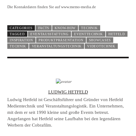
Die Kontaktdaten finden Sie auf www.memo-media.de
CATEGORIES
FACTS
KNOW-HOW
TECHNIK
TAGGED
EVENTAUSSTATTUNG
EVENTTECHNIK
HETFELD
INSPIRATION
PRODUKTPRÄSENTATION
SHOWCASES
TECHNIK
VERANSTALTUNGSTECHNIK
VIDEOTECHNIK
A
LUDWIG HETFELD
U
Ludwig Hetfeld ist Geschäftsführer und Gründer von Hetfeld
T
Medientechnik und Veranstaltungslogistik. Ein Unternehmen,
mit dem er seit 1990 kleine und große Events betreut.
H
Angefangen hat Hetfeld seine Laufbahn bei den legendären
O
Werbern der Cobrafilm.
R