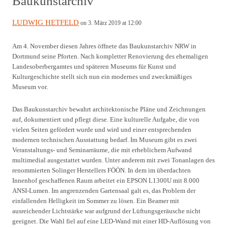
Baukunstarchiv
LUDWIG HETFELD
on 3. März 2019 at 12:00
Am 4. November diesen Jahres öffnete das Baukunstarchiv NRW in
Dortmund seine Pforten. Nach kompletter Renovierung des ehemaligen
Landesoberbergamtes und späteren Museums für Kunst und
Kulturgeschichte stellt sich nun ein modernes und zweckmäßiges
Museum vor.
Das Baukunstarchiv bewahrt architektonische Pläne und Zeichnungen
auf, dokumentiert und pflegt diese. Eine kulturelle Aufgabe, die von
vielen Seiten gefördert wurde und wird und einer entsprechenden
modernen technischen Ausstattung bedarf. Im Museum gibt es zwei
Veranstaltungs- und Seminarräume, die mit erheblichem Aufwand
multimedial ausgestattet wurden. Unter anderem mit zwei Tonanlagen des
renommierten Solinger Herstellers FÖÖN. In dem im überdachten
Innenhof geschaffenen Raum arbeitet ein EPSON L1300U mit 8.000
ANSI-Lumen. Im angrenzenden Gartensaal galt es, das Problem der
einfallenden Helligkeit im Sommer zu lösen. Ein Beamer mit
ausreichender Lichtstärke war aufgrund der Lüftungsgeräusche nicht
geeignet. Die Wahl fiel auf eine LED-Wand mit einer HD-Auflösung von