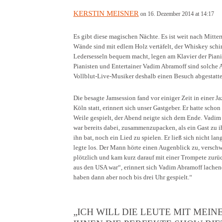
KERSTIN MEISNER
on 16. Dezember 2014 at 14:17
Es gibt diese magischen Nächte. Es ist weit nach Mitte
Wände sind mit edlem Holz vertäfelt, der Whiskey sch
Ledersesseln bequem macht, legen am Klavier der Pianis
Pianisten und Entertainer Vadim Abramoff sind solche 
Vollblut-Live-Musiker deshalb einen Besuch abgestatte
Die besagte Jamsession fand vor einiger Zeit in einer Ja
Köln statt, erinnert sich unser Gastgeber. Er hatte scho
Weile gespielt, der Abend neigte sich dem Ende. Vadi
war bereits dabei, zusammenzupacken, als ein Gast zu
ihn bat, noch ein Lied zu spielen. Er ließ sich nicht lan
legte los. Der Mann hörte einen Augenblick zu, versch
plötzlich und kam kurz darauf mit einer Trompete zurüc
aus den USA war“, erinnert sich Vadim Abramoff lachen
haben dann aber noch bis drei Uhr gespielt.“
„ICH WILL DIE LEUTE MIT MEI