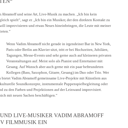
TEN“
m Abramoff und seine Art, Live-Musik zu machen. „Ich bin kein
eich spielt“, sagt er. „Ich bin ein Musiker, der den direkten Kontakt zu
will improvisieren und etwas Neues hineinbringen, die Leute mit meiner
ieten.“
Wenn Vadim Abramoff nicht gerade in irgendeiner Bar in New York,
Paris oder Berlin am Klavier sitzt, tritt er bei Hochzeiten, Jubiläen,
Tagungen, Messe-Events und sehr gerne auch auf kleineren privaten
Veranstaltungen auf. Meist solo als Pianist und Entertainer mit
Gesang. Auf Wunsch aber auch gerne mit ein paar befreundeten
Kollegen (Bass, Saxophon, Gitarre, Gesang) im Duo oder Trio. Wer
den bietet Vadim Abramoff gemeinsame Live-Projekte mit Künstlern aus
rkulturelle Soundkonzepte, instrumentale Puppenspielbegleitung oder
end zu den Farben und Projektionen auf der Leinwand improvisiert.
ich mit neuen Sachen beschäftigen.“
ST UND LIVE-MUSIKER VADIM ABRAMOFF
V FILMMUSIK EIN