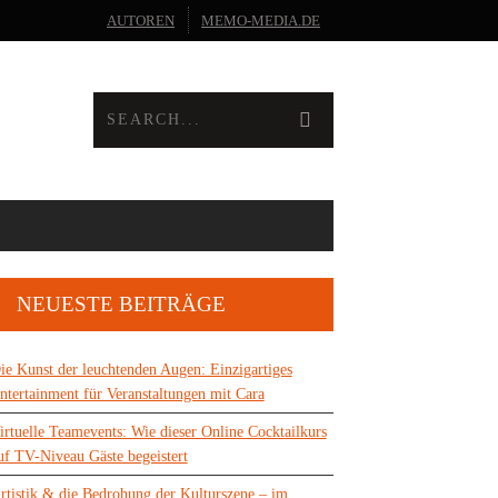
AUTOREN
MEMO-MEDIA.DE
NEUESTE BEITRÄGE
ie Kunst der leuchtenden Augen: Einzigartiges
ntertainment für Veranstaltungen mit Cara
irtuelle Teamevents: Wie dieser Online Cocktailkurs
uf TV-Niveau Gäste begeistert
rtistik & die Bedrohung der Kulturszene – im