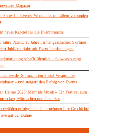
howcases-Magazin
I-Show für Events: Wenn alles mit allem verbunden
t
in neues Kapitel für die Eventbranche
0 Jahre Patent, 15 Jahre Firmengeschichte: Skyliner
eiert Jubiläumsjahr mit Eventüberdachungen
tadtmarketing schafft Identität – showcases zeigt
ie!
oitactive.de: So macht ein Portal Veranstalter
ichtbarer – und steigert den Erfolg von Events
an Hejmo 2025: Mehr als Musik – Ein Festival zum
ntdecken, Mitmachen und Genießen
o erzählen erfolgreiche Unternehmen ihre Geschichte
 live auf der Bühne