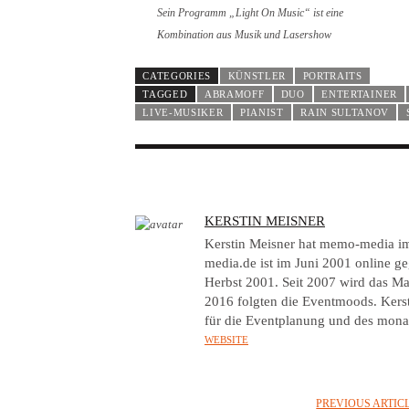
Sein Programm „Light On Music“ ist eine
Kombination aus Musik und Lasershow
CATEGORIES
KÜNSTLER
PORTRAITS
TAGGED
ABRAMOFF
DUO
ENTERTAINER
LIVE-MUSIKER
PIANIST
RAIN SULTANOV
A
KERSTIN MEISNER
U
Kerstin Meisner hat memo-media 
T
media.de ist im Juni 2001 online 
Herbst 2001. Seit 2007 wird das Ma
H
2016 folgten die Eventmoods. Kers
O
für die Eventplanung und des mona
R
WEBSITE
PREVIOUS ARTIC