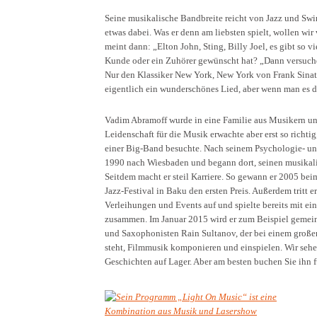
Seine musikalische Bandbreite reicht von Jazz und Swi
etwas dabei. Was er denn am liebsten spielt, wollen wi
meint dann: „Elton John, Sting, Billy Joel, es gibt so v
Kunde oder ein Zuhörer gewünscht hat? „Dann versuche ic
Nur den Klassiker New York, New York von Frank Sinatra
eigentlich ein wunderschönes Lied, aber wenn man es d
Vadim Abramoff wurde in eine Familie aus Musikern un
Leidenschaft für die Musik erwachte aber erst so richtig,
einer Big-Band besuchte. Nach seinem Psychologie- u
1990 nach Wiesbaden und begann dort, seinen musikal
Seitdem macht er steil Karriere. So gewann er 2005 be
Jazz-Festival in Baku den ersten Preis. Außerdem tritt 
Verleihungen und Events auf und spielte bereits mit e
zusammen. Im Januar 2015 wird er zum Beispiel geme
und Saxophonisten Rain Sultanov, der bei einem großen
steht, Filmmusik komponieren und einspielen. Wir seh
Geschichten auf Lager. Aber am besten buchen Sie ihn f