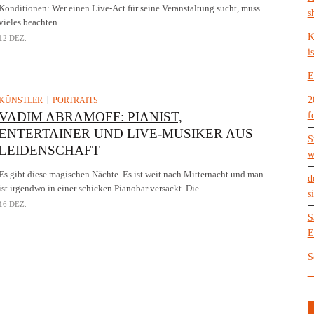
Konditionen: Wer einen Live-Act für seine Veranstaltung sucht, muss
s
vieles beachten....
K
12 DEZ.
is
E
2
KÜNSTLER
PORTRAITS
VADIM ABRAMOFF: PIANIST,
f
ENTERTAINER UND LIVE-MUSIKER AUS
S
LEIDENSCHAFT
w
Es gibt diese magischen Nächte. Es ist weit nach Mitternacht und man
d
ist irgendwo in einer schicken Pianobar versackt. Die...
s
16 DEZ.
S
E
S
–