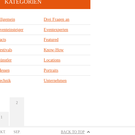
KATEGORIEN
llgemein
Drei Fragen an
venteinsteiger
Eventexperten
acts
Featured
estivals
Know-How
ünstler
Locations
essen
Portraits
echnik
Unternehmen
2
1
KT.
SEP.
BACK TO TOP