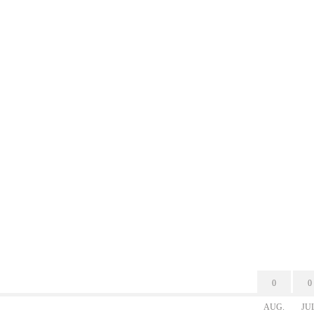
0
0
AUG.
JU