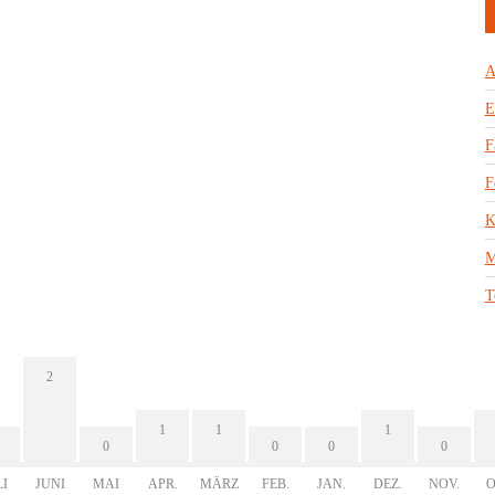
A
E
F
F
K
M
T
2
1
1
1
0
0
0
0
LI
JUNI
MAI
APR.
MÄRZ
FEB.
JAN.
DEZ.
NOV.
O