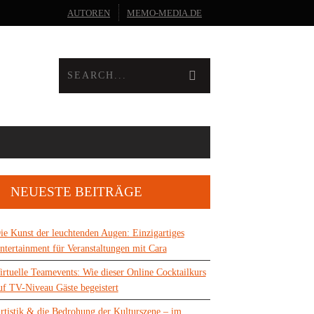
AUTOREN
MEMO-MEDIA.DE
NEUESTE BEITRÄGE
ie Kunst der leuchtenden Augen: Einzigartiges
ntertainment für Veranstaltungen mit Cara
irtuelle Teamevents: Wie dieser Online Cocktailkurs
uf TV-Niveau Gäste begeistert
rtistik & die Bedrohung der Kulturszene – im