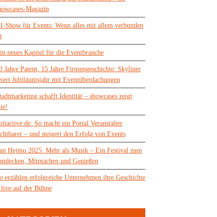
howcases-Magazin
I-Show für Events: Wenn alles mit allem verbunden
t
in neues Kapitel für die Eventbranche
0 Jahre Patent, 15 Jahre Firmengeschichte: Skyliner
eiert Jubiläumsjahr mit Eventüberdachungen
tadtmarketing schafft Identität – showcases zeigt
ie!
oitactive.de: So macht ein Portal Veranstalter
ichtbarer – und steigert den Erfolg von Events
an Hejmo 2025: Mehr als Musik – Ein Festival zum
ntdecken, Mitmachen und Genießen
o erzählen erfolgreiche Unternehmen ihre Geschichte
 live auf der Bühne