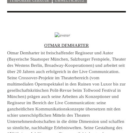
TEMPORÄRE GEBÄUDE
UMWELTSCHUTZ
A
OTMAR DEMHARTER
U
Otmar Demharter ist freischaffender Regisseur und Autor
T
(Bayerische Staatsoper München, Salzburger Festspiele, Theater
des Westens Berlin, Broadway-Kooperationen) und arbeitet seit
H
über 20 Jahren auch erfolgreich in der Live Communication.
O
Seine Crossover-Projekte im Theaterbereich (vom
R
multimedialen Opernspektakel in den Ruinen von Luxor bis zur
gesellschaftskritischen Polit-Revue beim Tollwood Festival in
München) prägen auch seine Arbeiten als Konzeptioner und
Regisseur im Bereich der Live Communication: seine
ganzheitlichen Kommunikationskonzepte übersetzen mit den
schier unerschöpflichen Mitteln des Theaters
Unternehmensbotschaften in die dritte Dimension und schaffen
so sinnliche, nachhaltige Erlebniswelten. Seine Gestaltung des