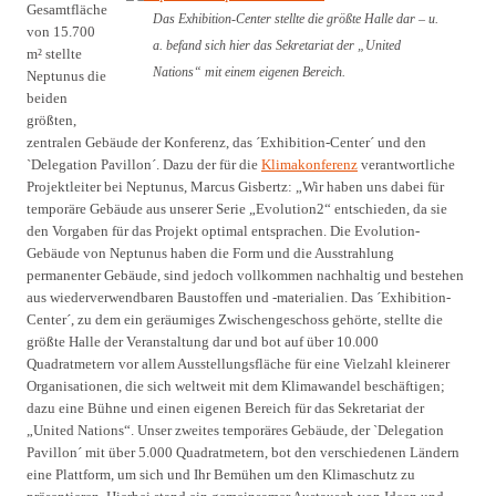
Gesamtfläche
Das Exhibition-Center stellte die größte Halle dar – u.
von 15.700
a. befand sich hier das Sekretariat der „United
m² stellte
Nations“ mit einem eigenen Bereich.
Neptunus die
beiden
größten,
zentralen Gebäude der Konferenz, das ´Exhibition-Center´ und den
`Delegation Pavillon´. Dazu der für die
Klimakonferenz
verantwortliche
Projektleiter bei Neptunus, Marcus Gisbertz: „Wir haben uns dabei für
temporäre Gebäude aus unserer Serie „Evolution2“ entschieden, da sie
den Vorgaben für das Projekt optimal entsprachen. Die Evolution-
Gebäude von Neptunus haben die Form und die Ausstrahlung
permanenter Gebäude, sind jedoch vollkommen nachhaltig und bestehen
aus wiederverwendbaren Baustoffen und -materialien. Das ´Exhibition-
Center´, zu dem ein geräumiges Zwischengeschoss gehörte, stellte die
größte Halle der Veranstaltung dar und bot auf über 10.000
Quadratmetern vor allem Ausstellungsfläche für eine Vielzahl kleinerer
Organisationen, die sich weltweit mit dem Klimawandel beschäftigen;
dazu eine Bühne und einen eigenen Bereich für das Sekretariat der
„United Nations“. Unser zweites temporäres Gebäude, der `Delegation
Pavillon´ mit über 5.000 Quadratmetern, bot den verschiedenen Ländern
eine Plattform, um sich und Ihr Bemühen um den Klimaschutz zu