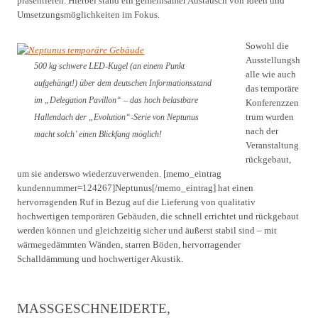
präsentieren. Hierbei stand ein gemeinsamer Austausch von Ideen und
Umsetzungsmöglichkeiten im Fokus.
Sowohl die
Ausstellungsh
500 kg schwere LED-Kugel (an einem Punkt
alle wie auch
aufgehängt!) über dem deutschen Informationsstand
das temporäre
im „Delegation Pavillon“ – das hoch belastbare
Konferenzzen
trum wurden
Hallendach der „Evolution“-Serie von Neptunus
nach der
macht solch’ einen Blickfang möglich!
Veranstaltung
rückgebaut,
um sie anderswo wiederzuverwenden. [memo_eintrag
kundennummer=124267]Neptunus[/memo_eintrag] hat einen
hervorragenden Ruf in Bezug auf die Lieferung von qualitativ
hochwertigen temporären Gebäuden, die schnell errichtet und rückgebaut
werden können und gleichzeitig sicher und äußerst stabil sind – mit
wärmegedämmten Wänden, starren Böden, hervorragender
Schalldämmung und hochwertiger Akustik.
MASSGESCHNEIDERTE, U