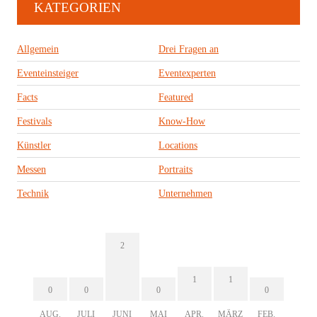
KATEGORIEN
Allgemein
Drei Fragen an
Eventeinsteiger
Eventexperten
Facts
Featured
Festivals
Know-How
Künstler
Locations
Messen
Portraits
Technik
Unternehmen
2
1
1
0
0
0
0
AUG.
JULI
JUNI
MAI
APR.
MÄRZ
FEB.