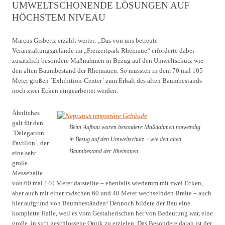
MWELTSCHONENDE LÖSUNGEN AUF H
ÖCHSTEM NIVEAU
Marcus Gisbertz erzählt weiter: „Das von uns betreute
Veranstaltungsgelände im „Freizeitpark Rheinaue“ erforderte dabei
zusätzlich besondere Maßnahmen in Bezug auf den Umweltschutz wie
den alten Baumbestand der Rheinauen. So mussten in dem 70 mal 105
Meter großen ´Exhibition-Center´ zum Erhalt des alten Baumbestands
noch zwei Ecken eingearbeitet werden.
Ähnliches
galt für den
Beim Aufbau waren besondere Maßnahmen notwendig
`Delegation
in Bezug auf den Umweltschutz – wie den alten
Pavillon´, der
Baumbestand der Rheinauen.
eine sehr
große
Messehalle
von 60 mal 140 Meter darstellte – ebenfalls wiederum mit zwei Ecken,
aber auch mit einer zwischen 60 und 40 Meter wechselnden Breite – auch
hier aufgrund von Baumbeständen! Dennoch bildete der Bau eine
komplette Halle, weil es vom Gestalterischen her von Bedeutung war, eine
große, in sich geschlossene Optik zu erzielen. Das Besondere daran ist der