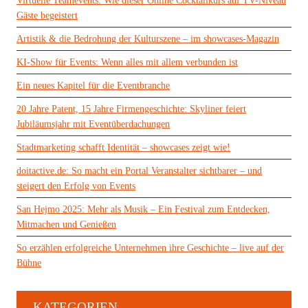
Virtuelle Teamevents: Wie dieser Online Cocktailkurs auf TV-Niveau
Gäste begeistert
Artistik & die Bedrohung der Kulturszene – im showcases-Magazin
KI-Show für Events: Wenn alles mit allem verbunden ist
Ein neues Kapitel für die Eventbranche
20 Jahre Patent, 15 Jahre Firmengeschichte: Skyliner feiert
Jubiläumsjahr mit Eventüberdachungen
Stadtmarketing schafft Identität – showcases zeigt wie!
doitactive.de: So macht ein Portal Veranstalter sichtbarer – und
steigert den Erfolg von Events
San Hejmo 2025: Mehr als Musik – Ein Festival zum Entdecken,
Mitmachen und Genießen
So erzählen erfolgreiche Unternehmen ihre Geschichte – live auf der
Bühne
KATEGORIEN