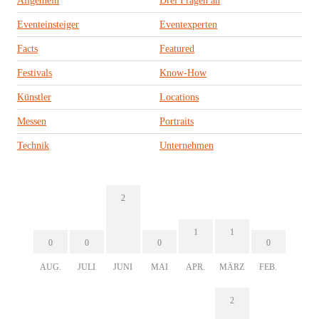
Allgemein
Drei Fragen an
Eventeinsteiger
Eventexperten
Facts
Featured
Festivals
Know-How
Künstler
Locations
Messen
Portraits
Technik
Unternehmen
2
1
1
0
0
0
0
AUG.
JULI
JUNI
MAI
APR.
MÄRZ
FEB.
2