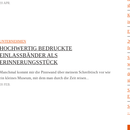
20 APR.
s
K
is
E
2
UNTERNEHMEN
HOCHWERTIG BEDRUCKTE
f
EINLASSBÄNDER ALS
S
ERINNERUNGSSTÜCK
w
Manchmal kommt mir die Pinnwand über meinem Schreibtisch vor wie
d
ein kleines Museum, mit dem man durch die Zeit reisen...
s
28 FEB.
S
E
S
–