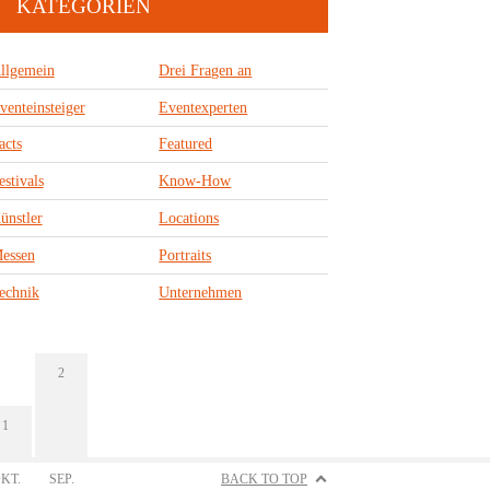
KATEGORIEN
llgemein
Drei Fragen an
venteinsteiger
Eventexperten
acts
Featured
estivals
Know-How
ünstler
Locations
essen
Portraits
echnik
Unternehmen
2
1
KT.
SEP.
BACK TO TOP