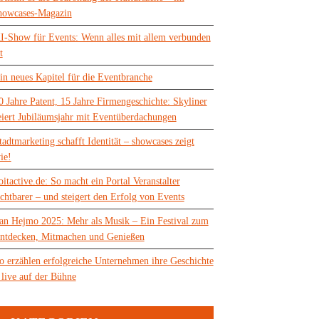
howcases-Magazin
I-Show für Events: Wenn alles mit allem verbunden
t
in neues Kapitel für die Eventbranche
0 Jahre Patent, 15 Jahre Firmengeschichte: Skyliner
eiert Jubiläumsjahr mit Eventüberdachungen
tadtmarketing schafft Identität – showcases zeigt
ie!
oitactive.de: So macht ein Portal Veranstalter
ichtbarer – und steigert den Erfolg von Events
an Hejmo 2025: Mehr als Musik – Ein Festival zum
ntdecken, Mitmachen und Genießen
o erzählen erfolgreiche Unternehmen ihre Geschichte
 live auf der Bühne