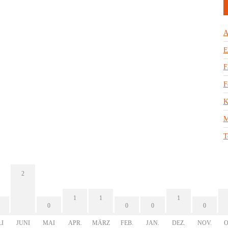
A
E
F
F
K
M
T
2
1
1
1
0
0
0
0
LI
JUNI
MAI
APR.
MÄRZ
FEB.
JAN.
DEZ.
NOV.
O