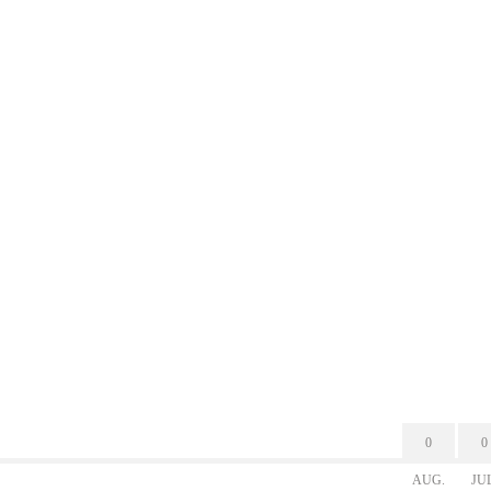
0
0
AUG.
JU