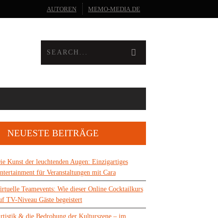
AUTOREN
MEMO-MEDIA.DE
NEUESTE BEITRÄGE
ie Kunst der leuchtenden Augen: Einzigartiges
ntertainment für Veranstaltungen mit Cara
irtuelle Teamevents: Wie dieser Online Cocktailkurs
uf TV-Niveau Gäste begeistert
rtistik & die Bedrohung der Kulturszene – im