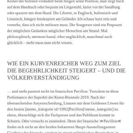
Keiner der Solisten verändert beim Singen seine Position, man liegt flach
auf dem Handtuch oder bequem im Liegestuhl, kniet vor der Sandburg
oder spaziert mit dem Hund. Die Libretti, in Englisch, Italienisch und
Litauisch, hängen fotokopiert am Geländer. Ich schaue kurz rein und
verstehe, dass ich nicht mitlesen muss. Die Songtexte sind ein Potpourri
der möglichen Gedanken möglicher Menschen am Strand. Mal
philosophisch, meistens banal, öfter unglücklich, manchmal auch
glücklich – mehr muss man nicht wissen.
WIE EIN KURVENREICHER WEG ZUM ZIEL
DIE BEGEHRLICHKEIT STEIGERT
–
UND DIE
VÖLKERVERSTÄNDIGUNG
… und mehr passiert nicht im litauischen Pavillon. Trotzdem ist diese
Performance der Superhit der Kunst-Biennale 2019. Nach der
überraschenden Juryentscheidung, Litauen mit dem Goldenen Löwen für
den besten [memo_kategorie id=1092]Pavillon[/memo_kategorie] zu
ehren, überschlägt sich die Fachpresse und das Publikum kommt in
Scharen. Oder versucht es zumindest. Denn der litauische ≫Pavillon≪
findet sich nicht an den beiden bekannten Haupt-Ausstellungsorten
Giardini oder Arsenale, sondern in einem militärischen Sperrgebiet, in