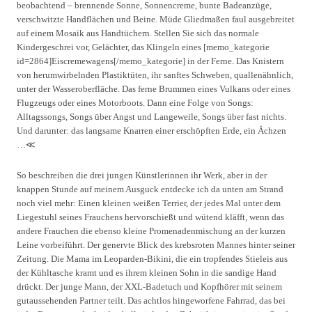
beobachtend – brennende Sonne, Sonnencreme, bunte Badeanzüge,
verschwitzte Handflächen und Beine. Müde Gliedmaßen faul ausgebreitet
auf einem Mosaik aus Handtüchern. Stellen Sie sich das normale
Kindergeschrei vor, Gelächter, das Klingeln eines [memo_kategorie
id=2864]Eiscremewagens[/memo_kategorie] in der Ferne. Das Knistern
von herumwirbelnden Plastiktüten, ihr sanftes Schweben, quallenähnlich,
unter der Wasseroberfläche. Das ferne Brummen eines Vulkans oder eines
Flugzeugs oder eines Motorboots. Dann eine Folge von Songs:
Alltagssongs, Songs über Angst und Langeweile, Songs über fast nichts.
Und darunter: das langsame Knarren einer erschöpften Erde, ein Ächzen
…≪
So beschreiben die drei jungen Künstlerinnen ihr Werk, aber in der
knappen Stunde auf meinem Ausguck entdecke ich da unten am Strand
noch viel mehr: Einen kleinen weißen Terrier, der jedes Mal unter dem
Liegestuhl seines Frauchens hervorschießt und wütend kläfft, wenn das
andere Frauchen die ebenso kleine Promenadenmischung an der kurzen
Leine vorbeiführt. Der genervte Blick des krebsroten Mannes hinter seiner
Zeitung. Die Mama im Leoparden-Bikini, die ein tropfendes Stieleis aus
der Kühltasche kramt und es ihrem kleinen Sohn in die sandige Hand
drückt. Der junge Mann, der XXL-Badetuch und Kopfhörer mit seinem
gutaussehenden Partner teilt. Das achtlos hingeworfene Fahrrad, das bei