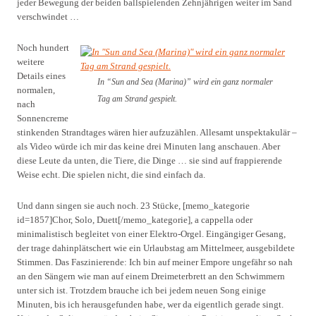
jeder Bewegung der beiden ballspielenden Zehnjährigen weiter im Sand
verschwindet …
Noch hundert
weitere
Details eines
In “Sun and Sea (Marina)” wird ein ganz normaler
normalen,
Tag am Strand gespielt.
nach
Sonnencreme
stinkenden Strandtages wären hier aufzuzählen. Allesamt unspektakulär –
als Video würde ich mir das keine drei Minuten lang anschauen. Aber
diese Leute da unten, die Tiere, die Dinge … sie sind auf frappierende
Weise echt. Die spielen nicht, die sind einfach da.
Und dann singen sie auch noch. 23 Stücke, [memo_kategorie
id=1857]Chor, Solo, Duett[/memo_kategorie], a cappella oder
minimalistisch begleitet von einer Elektro-Orgel. Eingängiger Gesang,
der trage dahinplätschert wie ein Urlaubstag am Mittelmeer, ausgebildete
Stimmen. Das Faszinierende: Ich bin auf meiner Empore ungefähr so nah
an den Sängern wie man auf einem Dreimeterbrett an den Schwimmern
unter sich ist. Trotzdem brauche ich bei jedem neuen Song einige
Minuten, bis ich herausgefunden habe, wer da eigentlich gerade singt.