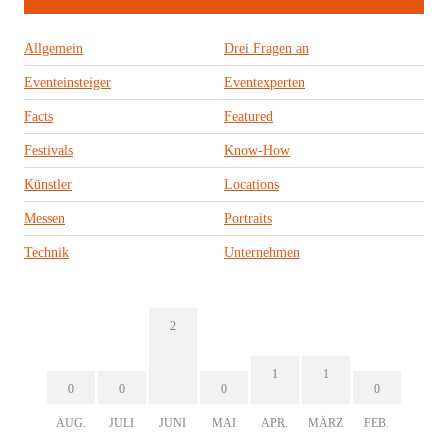
Allgemein
Drei Fragen an
Eventeinsteiger
Eventexperten
Facts
Featured
Festivals
Know-How
Künstler
Locations
Messen
Portraits
Technik
Unternehmen
2
1
1
0
0
0
0
AUG.
JULI
JUNI
MAI
APR.
MÄRZ
FEB.