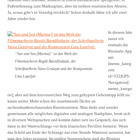
Fußentfernung zum Markusplatz, aber im tiefsten touristischen Abseits.
Ja, sowas gibt’s in Venedig reichlich! Schon deshalb fahre ich alle zwei
Jahre wieder hin.
In diesem Jahr
nutze ich
erstmals die
Biennale-App
“Sun and Sea (Marina)” ist das Werk der
mit
Filmemacherin Rugilė Barzdžiukaitė, der
[memo_kateg
Schriftstellerin Vaiva Grainytė und der Komponistin
orie
id=532]GPS-
Lina Lapelytė.
Navigation[/
memo_katego
rie], aber auf dem kurvenreichen Weg zum gehypten Geheimtipp hilft sie
kaum weiter. Mehr schon die zunehmende Dichte an
suchendumherschauenden Kunsttouristen. Man dreht und wendet
gemeinsam alle möglichen digitalen und analogen Stadtpläne, berät sich
in diversen Weltsprachen und kommt dabei nett ins Gespräch, das sich
dann in der Warteschlange vor dem litauischen Pavillon fortsetzt. Wenn
das Schild am Ende der Schlange nur eine Stunde Wartezeit ausweist, hat
man den Joker gezogen. Im prallen Sonnenschein sind die Besitzer