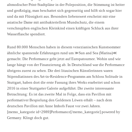
altmodischer Print-Stadtpläne in der Poleposition, die Stimmung ist heiter
und großzügig, man beschattet sich gegenseitig und hilft sich sogar hier
und da mit Flüssigkeit aus. Besonders liebenswert erscheint mir eine
asiatische Dame mit antibakteriellem Mundschutz, die einem
verschnupften englischen Kleinkind einen kräftigen Schluck aus ihrer
Wasserflasche spendiert.
Rund 80.000 Menschen haben in diesem venezianischen Kunstsommer
ähnliche spannende Erfahrungen rund um ≫Sun and Sea (Marina)≪
gemacht. Die Performance geht jetzt auf Europatournee. Wohin und wie
lange hängt von der Finanzierung ab. In Deutschland war die Performance
übrigens zuerst zu sehen. Die drei litauischen Künstlerinnen waren
Stipendiatinnen des Art-in-Residence-Programms am Schloss Solitude in
Stuttgart, haben dort die erste Fassung ihres Werks erarbeitet und schon
2016 in einer Stuttgarter Galerie aufgeführt. Die zweite interessante
Betrachtung: Es ist das zweite Mal in Folge, dass ein Pavillon mit
performativer Bespielung den Goldenen Löwen erhält – nach dem
deutschen Pavillon mit Anne Imhofs Faust vor zwei Jahren.
[memo_kategorie id=2989]Performance[/memo_kategorie] powered by
Germany. Klingt doch gut.