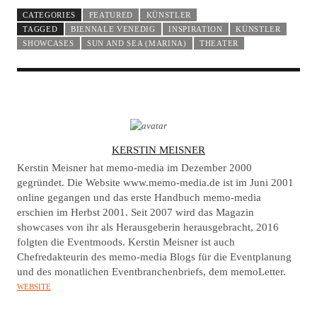
CATEGORIES
FEATURED
KÜNSTLER
TAGGED
BIENNALE VENEDIG
INSPIRATION
KÜNSTLER
SHOWCASES
SUN AND SEA (MARINA)
THEATER
A
KERSTIN MEISNER
U
Kerstin Meisner hat memo-media im Dezember 2000
T
gegründet. Die Website www.memo-media.de ist im Juni 2001
online gegangen und das erste Handbuch memo-media
H
erschien im Herbst 2001. Seit 2007 wird das Magazin
O
showcases von ihr als Herausgeberin herausgebracht, 2016
R
folgten die Eventmoods. Kerstin Meisner ist auch
Chefredakteurin des memo-media Blogs für die Eventplanung
und des monatlichen Eventbranchenbriefs, dem memoLetter.
WEBSITE