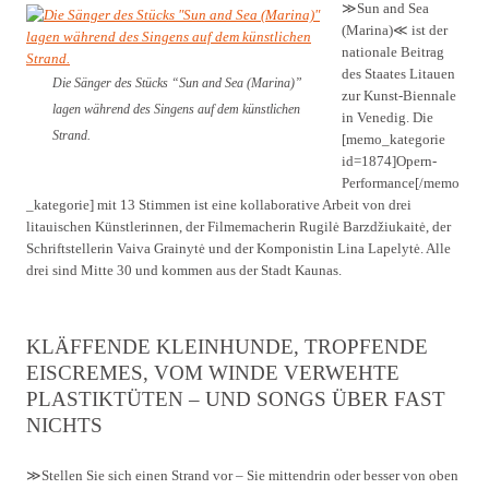
≫Sun and Sea
(Marina)≪ ist der
nationale Beitrag
des Staates Litauen
Die Sänger des Stücks “Sun and Sea (Marina)”
zur Kunst-Biennale
lagen während des Singens auf dem künstlichen
in Venedig. Die
Strand.
[memo_kategorie
id=1874]Opern-
Performance[/memo
_kategorie] mit 13 Stimmen ist eine kollaborative Arbeit von drei
litauischen Künstlerinnen, der Filmemacherin Rugilė Barzdžiukaitė, der
Schriftstellerin Vaiva Grainytė und der Komponistin Lina Lapelytė. Alle
drei sind Mitte 30 und kommen aus der Stadt Kaunas.
KLÄFFENDE KLEINHUNDE, TROPFENDE
EISCREMES, VOM WINDE VERWEHTE
PLASTIKTÜTEN – UND SONGS ÜBER FAST
NICHTS
≫Stellen Sie sich einen Strand vor – Sie mittendrin oder besser von oben