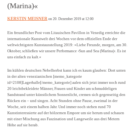
(Marina)«
KERSTIN MEISNER
on 20. Dezember 2019 at 12:00
Ein freundlicher Post vom Litauischen Pavillon in Venedig erreichte die
internationale Kunstwelt drei Wochen vor dem offiziellen Ende der
weltwichtigsten Kunstausstellung 2019: »Liebe Freunde, morgen, am 30.
Oktober, schließen wir unsere Performance ›Sun and Sea (Marina)‹. Es ist
uns einfach zu kalt.«
Im kühlen deutschen Nebelherbst kann ich es kaum glauben: Dort unten
in der alten venezianischen [memo_kategorie
id=2108]Lagerhalle[/memo_kategorie] aalen sich jetzt immer noch rund
20 leichtbekleidete Männer, Frauen und Kinder am schmuddeligen
Sandstrand unter künstlichem Sonnenlicht, cremen sich gegenseitig den
Rücken ein – und singen. Acht Stunden ohne Pause, zweimal in der
Woche, seit einem halben Jahr. Und immer noch stehen rund 70
Kunstinteressierte auf der hölzernen Empore um sie herum und schauen
mit einer Mischung aus Faszination und Langeweile aus drei Metern
Höhe auf sie herab.