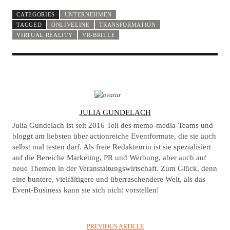
CATEGORIES
UNTERNEHMEN
TAGGED
ONLIVELINE
TRANSFORMATION
VIRTUAL REALITY
VR-BRILLE
A
JULIA GUNDELACH
U
Julia Gundelach ist seit 2016 Teil des memo-media-Teams und
T
bloggt am liebsten über actionreiche Eventformate, die sie auch
selbst mal testen darf. Als freie Redakteurin ist sie spezialisiert
H
auf die Bereiche Marketing, PR und Werbung, aber auch auf
O
neue Themen in der Veranstaltungswirtschaft. Zum Glück, denn
R
eine buntere, vielfältigere und überraschendere Welt, als das
Event-Business kann sie sich nicht vorstellen!
PREVIOUS ARTICLE