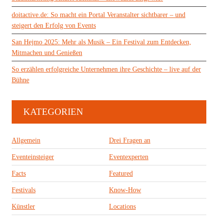
doitactive.de: So macht ein Portal Veranstalter sichtbarer – und
steigert den Erfolg von Events
San Hejmo 2025: Mehr als Musik – Ein Festival zum Entdecken,
Mitmachen und Genießen
So erzählen erfolgreiche Unternehmen ihre Geschichte – live auf der
Bühne
KATEGORIEN
Allgemein
Drei Fragen an
Eventeinsteiger
Eventexperten
Facts
Featured
Festivals
Know-How
Künstler
Locations