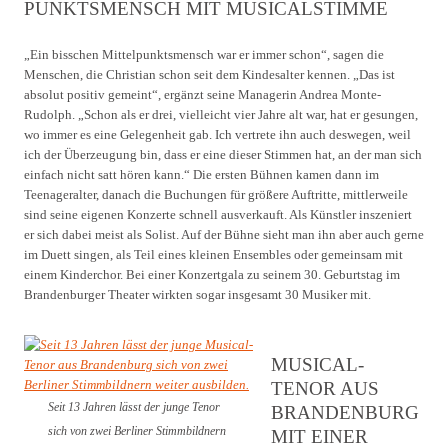
PUNKTSMENSCH MIT MUSICALSTIMME
„Ein bisschen Mittelpunktsmensch war er immer schon“, sagen die
Menschen, die Christian schon seit dem Kindesalter kennen. „Das ist
absolut positiv gemeint“, ergänzt seine Managerin Andrea Monte-
Rudolph. „Schon als er drei, vielleicht vier Jahre alt war, hat er gesungen,
wo immer es eine Gelegenheit gab. Ich vertrete ihn auch deswegen, weil
ich der Überzeugung bin, dass er eine dieser Stimmen hat, an der man sich
einfach nicht satt hören kann.“ Die ersten Bühnen kamen dann im
Teenageralter, danach die Buchungen für größere Auftritte, mittlerweile
sind seine eigenen Konzerte schnell ausverkauft. Als Künstler inszeniert
er sich dabei meist als Solist. Auf der Bühne sieht man ihn aber auch gerne
im Duett singen, als Teil eines kleinen Ensembles oder gemeinsam mit
einem Kinderchor. Bei einer Konzertgala zu seinem 30. Geburtstag im
Brandenburger Theater wirkten sogar insgesamt 30 Musiker mit.
MUSICAL-
TENOR AUS
Seit 13 Jahren lässt der junge Tenor
BRANDENBURG
sich von zwei Berliner Stimmbildnern
MIT EINER