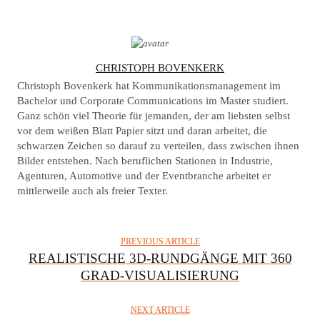
A
CHRISTOPH BOVENKERK
U
Christoph Bovenkerk hat Kommunikationsmanagement im
T
Bachelor und Corporate Communications im Master studiert.
Ganz schön viel Theorie für jemanden, der am liebsten selbst
H
vor dem weißen Blatt Papier sitzt und daran arbeitet, die
O
schwarzen Zeichen so darauf zu verteilen, dass zwischen ihnen
R
Bilder entstehen. Nach beruflichen Stationen in Industrie,
Agenturen, Automotive und der Eventbranche arbeitet er
mittlerweile auch als freier Texter.
PREVIOUS ARTICLE
REALISTISCHE 3D-RUNDGÄNGE MIT 360
GRAD-VISUALISIERUNG
NEXT ARTICLE