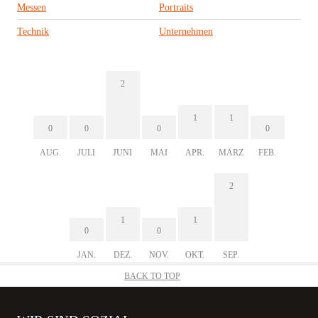
Messen
Portraits
Technik
Unternehmen
2
1
1
0
0
0
0
AUG.
JULI
JUNI
MAI
APR.
MÄRZ
FEB.
2
1
1
0
0
JAN.
DEZ.
NOV.
OKT.
SEP.
BACK TO TOP