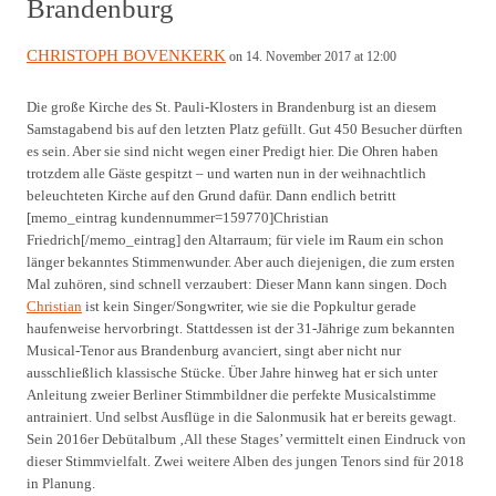
Brandenburg
CHRISTOPH BOVENKERK
on 14. November 2017 at 12:00
Die große Kirche des St. Pauli-Klosters in Brandenburg ist an diesem
Samstagabend bis auf den letzten Platz gefüllt. Gut 450 Besucher dürften
es sein. Aber sie sind nicht wegen einer Predigt hier. Die Ohren haben
trotzdem alle Gäste gespitzt – und warten nun in der weihnachtlich
beleuchteten Kirche auf den Grund dafür. Dann endlich betritt
[memo_eintrag kundennummer=159770]Christian
Friedrich[/memo_eintrag] den Altarraum; für viele im Raum ein schon
länger bekanntes Stimmenwunder. Aber auch diejenigen, die zum ersten
Mal zuhören, sind schnell verzaubert: Dieser Mann kann singen. Doch
Christian
ist kein Singer/Songwriter, wie sie die Popkultur gerade
haufenweise hervorbringt. Stattdessen ist der 31-Jährige zum bekannten
Musical-Tenor aus Brandenburg avanciert, singt aber nicht nur
ausschließlich klassische Stücke. Über Jahre hinweg hat er sich unter
Anleitung zweier Berliner Stimmbildner die perfekte Musicalstimme
antrainiert. Und selbst Ausflüge in die Salonmusik hat er bereits gewagt.
Sein 2016er Debütalbum ‚All these Stages’ vermittelt einen Eindruck von
dieser Stimmvielfalt. Zwei weitere Alben des jungen Tenors sind für 2018
in Planung.