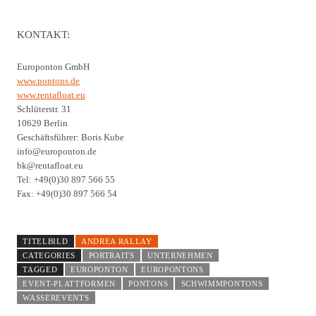
KONTAKT:
Europonton GmbH
www.pontons.de
www.rentafloat.eu
Schlüterstr. 31
10629 Berlin
Geschäftsführer: Boris Kube
info@europonton.de
bk@rentafloat.eu
Tel: +49(0)30 897 566 55
Fax: +49(0)30 897 566 54
TITELBILD
ANDREA RALLAY
CATEGORIES
PORTRAITS
UNTERNEHMEN
TAGGED
EUROPONTON
EUROPONTONS
EVENT-PLATTFORMEN
PONTONS
SCHWIMMPONTONS
WASSEREVENTS