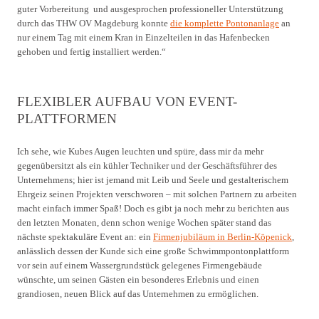
guter Vorbereitung und ausgesprochen professioneller Unterstützung
durch das THW OV Magdeburg konnte
die komplette Pontonanlage
an
nur einem Tag mit einem Kran in Einzelteilen in das Hafenbecken
gehoben und fertig installiert werden.“
FLEXIBLER AUFBAU VON EVENT-
PLATTFORMEN
Ich sehe, wie Kubes Augen leuchten und spüre, dass mir da mehr
gegenübersitzt als ein kühler Techniker und der Geschäftsführer des
Unternehmens; hier ist jemand mit Leib und Seele und gestalterischem
Ehrgeiz seinen Projekten verschworen – mit solchen Partnern zu arbeiten
macht einfach immer Spaß! Doch es gibt ja noch mehr zu berichten aus
den letzten Monaten, denn schon wenige Wochen später stand das
nächste spektakuläre Event an: ein
Firmenjubiläum in Berlin-Köpenick
,
anlässlich dessen der Kunde sich eine große Schwimmpontonplattform
vor sein auf einem Wassergrundstück gelegenes Firmengebäude
wünschte, um seinen Gästen ein besonderes Erlebnis und einen
grandiosen, neuen Blick auf das Unternehmen zu ermöglichen.