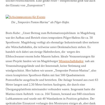
solcher Feierlichkeiten. Eine große Feier – entsprechend groß war auch
der Einsatz von „Europonton“!
Die „Temporäre Ponton-Marina“ als Pilger-Hafen.
Boris Kube: „Unser Beitrag zum Reformationsjubiläum in Magdeburg
war der Aufbau und Betrieb eines temporären Pilger-Hafens für ca. 50
Sportboote. Magdeburg verfügt als ehemalige Industriestadt über mehrere
alte Wirtschaftshäfen, die teilweise unter Denkmalschutz stehen. Es
handelt sich dabei um riesige Hafenbecken, die
wegen des
Elbhochwasser enorm hohe Mauern haben. Ideale Voraussetzungen für
unser Projekt fanden wir im Magdeburger
Wissenschaftshafen
: nah am
Veranstaltungsgelände und der Innenstadt, keine Strömung und
windgeschützt. Hier haben wir unsere „Temporäre Ponton-Marina“, also
einen kompletten Sportboot-Hafen mit fast 500 Quadratmetern
Pontonfläche ausgebracht und betrieben. Die Anlage bestand aus zwei 63
Meter langen und 2,50 Meter breiten Auslegern, die durch eine
Übergangsplattform miteinander verbunden waren. Insgesamt hatte die
Marina einen Auftrieb von ca. 164 Tonnen, bestand aus 940 einzelnen
Luftkammern und wurde mit 40 Wandankern in Position gehalten. Der
spektakuläre Einsatzort verlangte den Monteuren einiges ab, aber dank