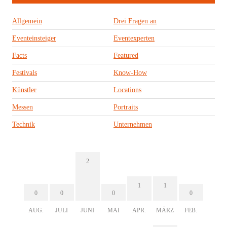
Allgemein
Drei Fragen an
Eventeinsteiger
Eventexperten
Facts
Featured
Festivals
Know-How
Künstler
Locations
Messen
Portraits
Technik
Unternehmen
2
1
1
0
0
0
0
AUG.
JULI
JUNI
MAI
APR.
MÄRZ
FEB.