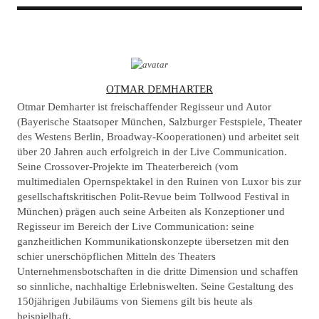
A
OTMAR DEMHARTER
U
Otmar Demharter ist freischaffender Regisseur und Autor
T
(Bayerische Staatsoper München, Salzburger Festspiele, Theater
des Westens Berlin, Broadway-Kooperationen) und arbeitet seit
H
über 20 Jahren auch erfolgreich in der Live Communication.
O
Seine Crossover-Projekte im Theaterbereich (vom
R
multimedialen Opernspektakel in den Ruinen von Luxor bis zur
gesellschaftskritischen Polit-Revue beim Tollwood Festival in
München) prägen auch seine Arbeiten als Konzeptioner und
Regisseur im Bereich der Live Communication: seine
ganzheitlichen Kommunikationskonzepte übersetzen mit den
schier unerschöpflichen Mitteln des Theaters
Unternehmensbotschaften in die dritte Dimension und schaffen
so sinnliche, nachhaltige Erlebniswelten. Seine Gestaltung des
150jährigen Jubiläums von Siemens gilt bis heute als
beispielhaft.