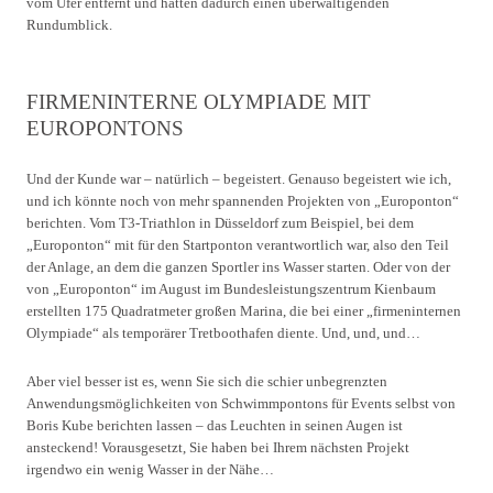
vom Ufer entfernt und hatten dadurch einen überwältigenden
Rundumblick.
FIRMENINTERNE OLYMPIADE MIT
EUROPONTONS
Und der Kunde war – natürlich – begeistert. Genauso begeistert wie ich,
und ich könnte noch von mehr spannenden Projekten von „Europonton“
berichten. Vom T3-Triathlon in Düsseldorf zum Beispiel, bei dem
„Europonton“ mit für den Startponton verantwortlich war, also den Teil
der Anlage, an dem die ganzen Sportler ins Wasser starten. Oder von der
von „Europonton“ im August im Bundesleistungszentrum Kienbaum
erstellten 175 Quadratmeter großen Marina, die bei einer „firmeninternen
Olympiade“ als temporärer Tretboothafen diente. Und, und, und…
Aber viel besser ist es, wenn Sie sich die schier unbegrenzten
Anwendungsmöglichkeiten von Schwimmpontons für Events selbst von
Boris Kube berichten lassen – das Leuchten in seinen Augen ist
ansteckend! Vorausgesetzt, Sie haben bei Ihrem nächsten Projekt
irgendwo ein wenig Wasser in der Nähe…