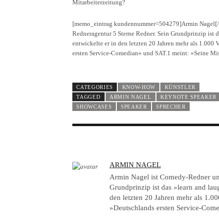
Mitarbeiterzeitung?
[memo_eintrag kundennummer=504279]Armin Nagel[/me
Redneragentur 5 Sterne Redner. Sein Grundprinzip ist d
entwickelte er in den letzten 20 Jahren mehr als 1.00
ersten Service-Comedian« und SAT.1 meint: »Seine Miss
CATEGORIES
KNOW-HOW
KÜNSTLER
TAGGED
ARMIN NAGEL
KEYNOTE SPEAKER
SHOWCASES
SPEAKER
SPRECHER
A
ARMIN NAGEL
U
Armin Nagel ist Comedy-Redner und
T
Grundprinzip ist das »learn and lau
den letzten 20 Jahren mehr als 1.0
H
»Deutschlands ersten Service-Comed
O