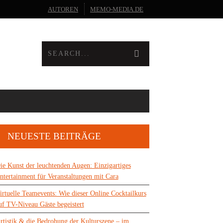
AUTOREN
MEMO-MEDIA.DE
NEUESTE BEITRÄGE
ie Kunst der leuchtenden Augen: Einzigartiges
ntertainment für Veranstaltungen mit Cara
irtuelle Teamevents: Wie dieser Online Cocktailkurs
uf TV-Niveau Gäste begeistert
rtistik & die Bedrohung der Kulturszene – im