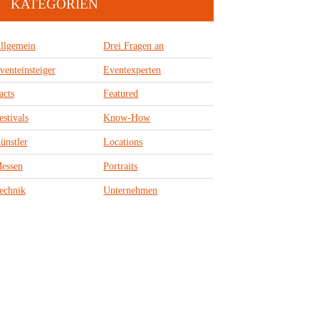
KATEGORIEN
llgemein
Drei Fragen an
venteinsteiger
Eventexperten
acts
Featured
estivals
Know-How
ünstler
Locations
essen
Portraits
echnik
Unternehmen