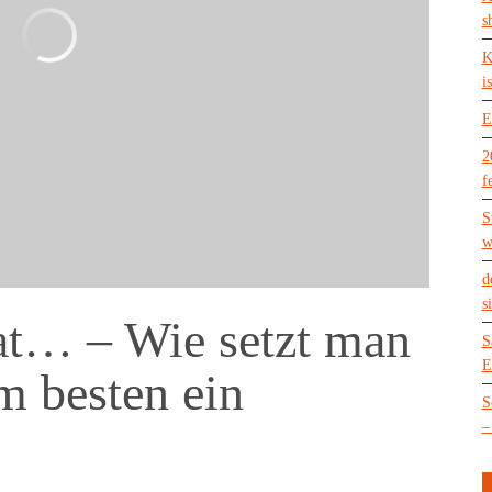
s
K
is
E
2
f
S
w
d
s
at… – Wie setzt man
S
E
m besten ein
S
–