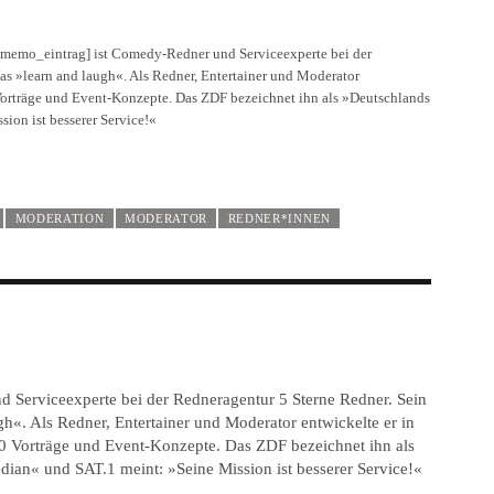
mo_eintrag] ist Comedy-Redner und Serviceexperte bei der
as »learn and laugh«. Als Redner, Entertainer und Moderator
0 Vorträge und Event-Konzepte. Das ZDF bezeichnet ihn als »Deutschlands
ion ist besserer Service!«
MODERATION
MODERATOR
REDNER*INNEN
 Serviceexperte bei der Redneragentur 5 Sterne Redner. Sein
gh«. Als Redner, Entertainer und Moderator entwickelte er in
00 Vorträge und Event-Konzepte. Das ZDF bezeichnet ihn als
ian« und SAT.1 meint: »Seine Mission ist besserer Service!«