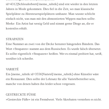
id=4312]Schleuderbrett[/memo_rubrik] sind erst wieder in den letzten
Jahren in Mode gekommen. Dies fiel in die Zeit, wo man klassische
Spielplätze zu Abenteuerspielplätzen umbaute. Man wusste schlicht
einfach nicht, was man mit den abmontierten Wippen machen sollte.
Merke: Ein Artist hat wenig Geld und nimmt gerne Dinge an, die er
kostenlos erhält.
STRAPATEN
Eine Nummer an zwei von der Decke herunter hängenden Bändern. Das
Wort »Strapaten« stammt aus dem Russischen. Es wurde falsch übersetzt.
Es sollte eigentlich »Strapazen« heißen. Wer es einmal probiert hat, weiß,
worüber ich schreibe.
VARIETÉ
Ein [memo_rubrik id=3556]Varieté[/memo_rubrik] ohne Künstler wäre
ein Restaurant. Dies sollte der Lehrsatz für alle Varietébetreiber sein,
manche von denen haben ihn leider schon vergessen.
GESTRECKTE FÜSSE
»Gestreckte Füße« ist ein Fremdwort. Viele Akrobaten verstehen es nicht.