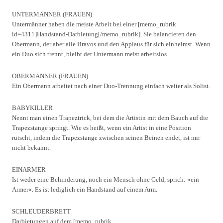
UNTERMÄNNER (FRAUEN)
Untermänner haben die meiste Arbeit bei einer [memo_rubrik
id=4311]Handstand-Darbietung[/memo_rubrik]. Sie balancieren den
Obermann, der aber alle Bravos und den Applaus für sich einheimst. Wenn
ein Duo sich trennt, bleibt der Untermann meist arbeitslos.
OBERMÄNNER (FRAUEN)
Ein Obermann arbeitet nach einer Duo-Trennung einfach weiter als Solist.
BABYKILLER
Nennt man einen Trapeztrick, bei dem die Artistin mit dem Bauch auf die
Trapezstange springt. Wie es heißt, wenn ein Artist in eine Position
rutscht, indem die Trapezstange zwischen seinen Beinen endet, ist mir
nicht bekannt.
EINARMER
Ist weder eine Behinderung, noch ein Mensch ohne Geld, sprich: »ein
Armer«. Es ist lediglich ein Handstand auf einem Arm.
SCHLEUDERBRETT
Darbietungen auf dem [memo_rubrik