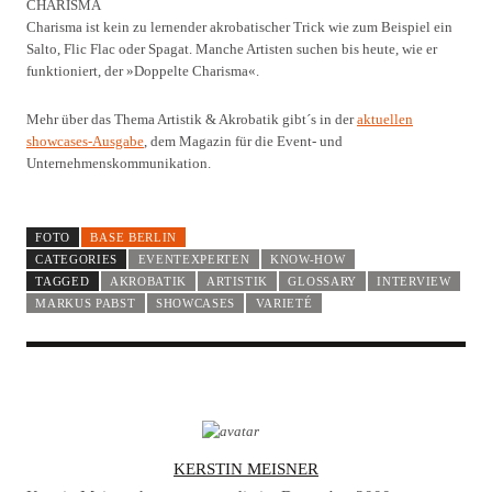
CHARISMA
Charisma ist kein zu lernender akrobatischer Trick wie zum Beispiel ein
Salto, Flic Flac oder Spagat. Manche Artisten suchen bis heute, wie er
funktioniert, der »Doppelte Charisma«.
Mehr über das Thema Artistik & Akrobatik gibt´s in der
aktuellen
showcases-Ausgabe
, dem Magazin für die Event- und
Unternehmenskommunikation.
FOTO
BASE BERLIN
CATEGORIES
EVENTEXPERTEN
KNOW-HOW
TAGGED
AKROBATIK
ARTISTIK
GLOSSARY
INTERVIEW
MARKUS PABST
SHOWCASES
VARIETÉ
A
KERSTIN MEISNER