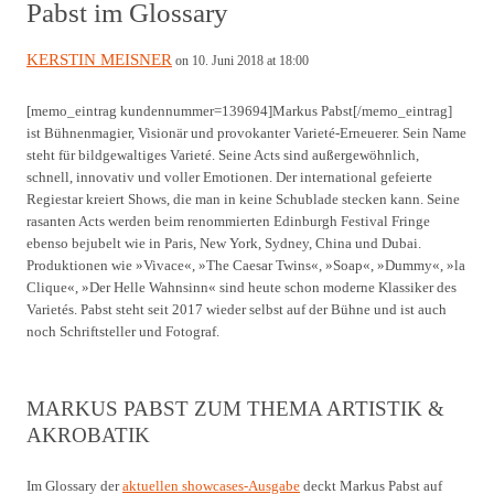
Pabst im Glossary
KERSTIN MEISNER
on 10. Juni 2018 at 18:00
[memo_eintrag kundennummer=139694]Markus Pabst[/memo_eintrag]
ist Bühnenmagier, Visionär und provokanter Varieté-Erneuerer. Sein Name
steht für bildgewaltiges Varieté. Seine Acts sind außergewöhnlich,
schnell, innovativ und voller Emotionen. Der international gefeierte
Regiestar kreiert Shows, die man in keine Schublade stecken kann. Seine
rasanten Acts werden beim renommierten Edinburgh Festival Fringe
ebenso bejubelt wie in Paris, New York, Sydney, China und Dubai.
Produktionen wie »Vivace«, »The Caesar Twins«, »Soap«, »Dummy«, »la
Clique«, »Der Helle Wahnsinn« sind heute schon moderne Klassiker des
Varietés. Pabst steht seit 2017 wieder selbst auf der Bühne und ist auch
noch Schriftsteller und Fotograf.
MARKUS PABST ZUM THEMA ARTISTIK &
AKROBATIK
Im Glossary der
aktuellen showcases-Ausgabe
deckt Markus Pabst auf