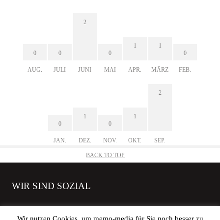
2
1
1
0
0
0
0
AUG.
JULI
JUNI
MAI
APR.
MÄRZ
FEB.
2
1
1
0
0
JAN.
DEZ.
NOV.
OKT.
SEP.
BACK TO TOP
WIR SIND SOZIAL
Wir nutzen Cookies, um memo-media für Sie noch besser zu