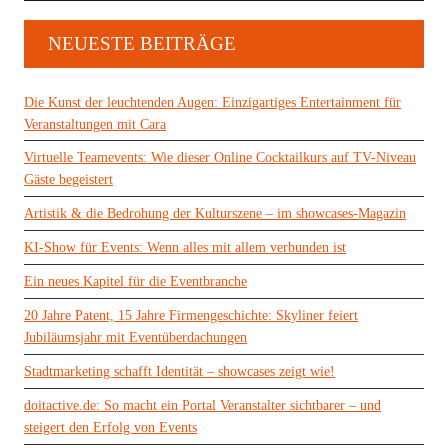
NEUESTE BEITRÄGE
Die Kunst der leuchtenden Augen: Einzigartiges Entertainment für
Veranstaltungen mit Cara
Virtuelle Teamevents: Wie dieser Online Cocktailkurs auf TV-Niveau
Gäste begeistert
Artistik & die Bedrohung der Kulturszene – im showcases-Magazin
KI-Show für Events: Wenn alles mit allem verbunden ist
Ein neues Kapitel für die Eventbranche
20 Jahre Patent, 15 Jahre Firmengeschichte: Skyliner feiert
Jubiläumsjahr mit Eventüberdachungen
Stadtmarketing schafft Identität – showcases zeigt wie!
doitactive.de: So macht ein Portal Veranstalter sichtbarer – und
steigert den Erfolg von Events