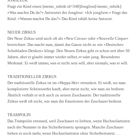
JONGLEUR
Fragt ein Kind einen [memo_rubrik id=348]Jongleur[/memo_rubrik]:
»Was machst Du da?« Antwortet der Jongleur: »Ich jongliere.« Fragt das
Kind: »Warum machst Du das?« Das Kind erhält keine Antwort.
NEUER ZIRKUS
Der Neue Zirkus wird auch oft als »New Circus« oder »Nouvelle Cirque«
bezeichnet. Das macht man, damit das Ganze nicht so wie »Deutsches-
Schubladen-Denken« klingt. Den Neuen Zirkus gibt es schon seit über 30
Jahren, aber er glaubt immer wieder selber, er wäre jung. Besonderes
Merkmal: Er weiß immer, was er nicht sein will, aber niemals, was er will.
TRADITIONELLER ZIRKUS
Der traditionelle Zirkus ist im »Heppa Hei« ertrunken. Er weiß, wo man
komplizierte Scheinwerfer kauft, aber meist nicht, wie man sie bedient.
Ähnlich verhält er sich auch zu seinen Zuschauern. Der traditionelle
Zirkus weiß oft nicht, wie man die Emotionen der Zuschauer bedient.
TRAMPOLIN
Das Trampolin entstand, weil Zuschauer es liebten, wenn Hochseilartisten
nach der Nummer in das Sicherheitsnetz sprangen. Manche Zuschauer
lieben es noch mehr, wenn Hochseilartisten ohne Sicherheitsnetz …