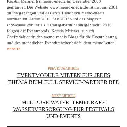
U
Kerstin Meisner hat memo-media im Dezember 2000
T
gegründet. Die Website www.memo-media.de ist im Juni 2001
online gegangen und das erste Handbuch memo-media
H
erschien im Herbst 2001. Seit 2007 wird das Magazin
O
showcases von ihr als Herausgeberin herausgebracht, 2016
R
folgten die Eventmoods. Kerstin Meisner ist auch
Chefredakteurin des memo-media Blogs für die Eventplanung
und des monatlichen Eventbranchenbriefs, dem memoLetter.
WEBSITE
PREVIOUS ARTICLE
EVENTMODULE MIETEN FÜR JEDES
THEMA BEIM FULL SERVICE-PARTNER BPE
NEXT ARTICLE
MTD PURE WATER: TEMPORÄRE
WASSERVERSORGUNG FÜR FESTIVALS
UND EVENTS