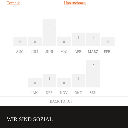
Technik
Unternehmen
2
1
1
0
0
0
0
AUG.
JULI
JUNI
MAI
APR.
MÄRZ
FEB.
2
1
1
0
0
JAN.
DEZ.
NOV.
OKT.
SEP.
BACK TO TOP
WIR SIND SOZIAL