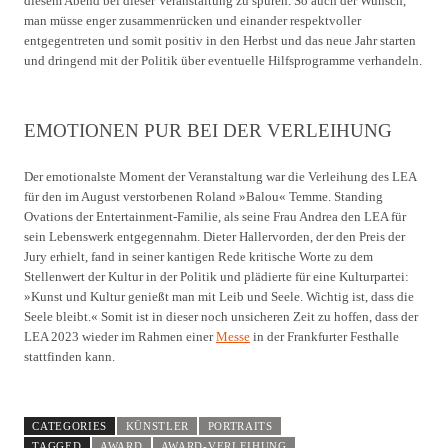
diesem Abend bei dieser Veranstaltung zu spüren. So auch der Wunsch,
man müsse enger zusammenrücken und einander respektvoller
entgegentreten und somit positiv in den Herbst und das neue Jahr starten
und dringend mit der Politik über eventuelle Hilfsprogramme verhandeln.
EMOTIONEN PUR BEI DER VERLEIHUNG
Der emotionalste Moment der Veranstaltung war die Verleihung des LEA
für den im August verstorbenen Roland »Balou« Temme. Standing
Ovations der Entertainment-Familie, als seine Frau Andrea den LEA für
sein Lebenswerk entgegennahm. Dieter Hallervorden, der den Preis der
Jury erhielt, fand in seiner kantigen Rede kritische Worte zu dem
Stellenwert der Kultur in der Politik und plädierte für eine Kulturpartei:
»Kunst und Kultur genießt man mit Leib und Seele. Wichtig ist, dass die
Seele bleibt.« Somit ist in dieser noch unsicheren Zeit zu hoffen, dass der
LEA 2023 wieder im Rahmen einer
Messe
in der Frankfurter Festhalle
stattfinden kann.
CATEGORIES
KÜNSTLER
PORTRAITS
TAGGED
AWARD
AWARD-VERLEIHUNG