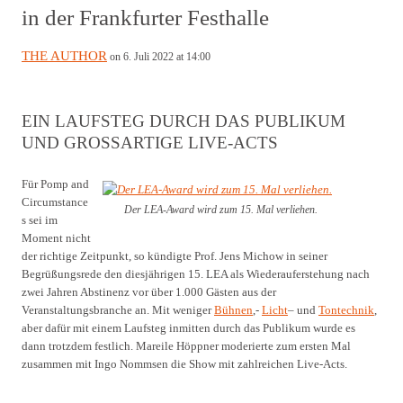
in der Frankfurter Festhalle
THE AUTHOR
on 6. Juli 2022 at 14:00
EIN LAUFSTEG DURCH DAS PUBLIKUM
UND GROSSARTIGE LIVE-ACTS
Für Pomp and
Circumstance
Der LEA-Award wird zum 15. Mal verliehen.
s sei im
Moment nicht
der richtige Zeitpunkt, so kündigte Prof. Jens Michow in seiner
Begrüßungsrede den diesjährigen 15. LEA als Wiederauferstehung nach
zwei Jahren Abstinenz vor über 1.000 Gästen aus der
Veranstaltungsbranche an. Mit weniger
Bühnen
,-
Licht
– und
Tontechnik
,
aber dafür mit einem Laufsteg inmitten durch das Publikum wurde es
dann trotzdem festlich. Mareile Höppner moderierte zum ersten Mal
zusammen mit Ingo Nommsen die Show mit zahlreichen Live-Acts.