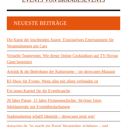
NEUESTE BEITRÄGE
Die Kunst der leuchtenden Augen: Einzigartiges Entertainment für
Veranstaltungen mit Cara
Virtuelle Teamevents: Wie dieser Online Cocktailkurs auf TV-Niveau
Gäste begeistert
Artistik & die Bedrohung der Kulturszene – im showcases-Magazin
KI-Show für Events: Wenn alles mit allem verbunden ist
Ein neues Kapitel für die Eventbranche
20 Jahre Patent, 15 Jahre Firmengeschichte: Skyliner feiert
Jubiläumsjahr mit Eventüberdachungen
Stadtmarketing schafft Identität – showcases zeigt wie!
doitactive.de: So macht ein Portal Veranstalter sichtbarer – und