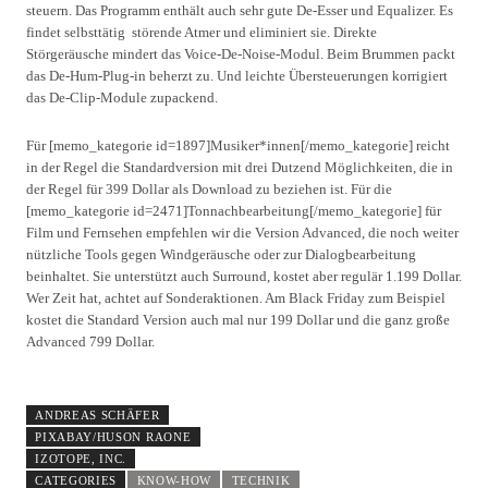
steuern. Das Programm enthält auch sehr gute De-Esser und Equalizer. Es
findet selbsttätig störende Atmer und eliminiert sie. Direkte
Störgeräusche mindert das Voice-De-Noise-Modul. Beim Brummen packt
das De-Hum-Plug-in beherzt zu. Und leichte Übersteuerungen korrigiert
das De-Clip-Module zupackend.
Für [memo_kategorie id=1897]Musiker*innen[/memo_kategorie] reicht
in der Regel die Standardversion mit drei Dutzend Möglichkeiten, die in
der Regel für 399 Dollar als Download zu beziehen ist. Für die
[memo_kategorie id=2471]Tonnachbearbeitung[/memo_kategorie] für
Film und Fernsehen empfehlen wir die Version Advanced, die noch weiter
nützliche Tools gegen Windgeräusche oder zur Dialogbearbeitung
beinhaltet. Sie unterstützt auch Surround, kostet aber regulär 1.199 Dollar.
Wer Zeit hat, achtet auf Sonderaktionen. Am Black Friday zum Beispiel
kostet die Standard Version auch mal nur 199 Dollar und die ganz große
Advanced 799 Dollar.
ANDREAS SCHÄFER
PIXABAY/HUSON RAONE
IZOTOPE, INC.
CATEGORIES
KNOW-HOW
TECHNIK