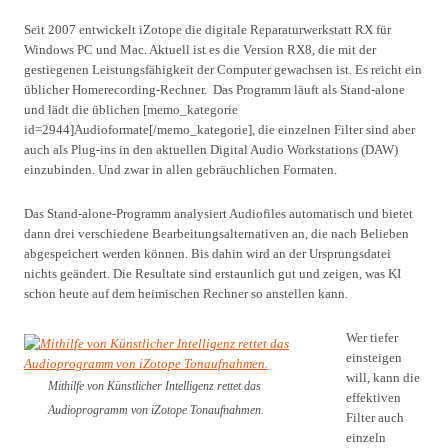
Seit 2007 entwickelt iZotope die digitale Reparaturwerkstatt RX für
Windows PC und Mac. Aktuell ist es die Version RX8, die mit der
gestiegenen Leistungsfähigkeit der Computer gewachsen ist. Es reicht ein
üblicher Homerecording-Rechner. Das Programm läuft als Stand-alone
und lädt die üblichen [memo_kategorie
id=2944]Audioformate[/memo_kategorie], die einzelnen Filter sind aber
auch als Plug-ins in den aktuellen Digital Audio Workstations (DAW)
einzubinden. Und zwar in allen gebräuchlichen Formaten.
Das Stand-alone-Programm analysiert Audiofiles automatisch und bietet
dann drei verschiedene Bearbeitungsalternativen an, die nach Belieben
abgespeichert werden können. Bis dahin wird an der Ursprungsdatei
nichts geändert. Die Resultate sind erstaunlich gut und zeigen, was KI
schon heute auf dem heimischen Rechner so anstellen kann.
Wer tiefer
einsteigen
will, kann die
Mithilfe von Künstlicher Intelligenz rettet das
effektiven
Audioprogramm von iZotope Tonaufnahmen.
Filter auch
einzeln