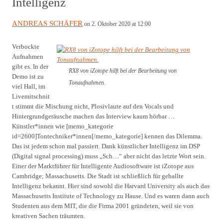
Intelligenz
ANDREAS SCHÄFER
on 2. Oktober 2020 at 12:00
Verbockte
Aufnahmen
gibt es. In der
RX8 von iZotope hilft bei der Bearbeitung von
Demo ist zu
Tonaufnahmen.
viel Hall, im
Livemitschnit
t stimmt die Mischung nicht, Plosivlaute auf den Vocals und
Hintergrundgeräusche machen das Interview kaum hörbar …
Künstler*innen wie [memo_kategorie
id=2600]Tontechniker*innen[/memo_kategorie] kennen das Dilemma.
Das ist jedem schon mal passiert. Dank künstlicher Intelligenz im DSP
(Digital signal processing) muss „Sch…“ aber nicht das letzte Wort sein.
Einer der Marktführer für Intelligente Audiosoftware ist iZotope aus
Cambridge; Massachusetts. Die Stadt ist schließlich für geballte
Intelligenz bekannt. Hier sind sowohl die Harvard University als auch das
Massachusetts Institute of Technology zu Hause. Und es waren dann auch
Studenten aus dem MIT, die die Firma 2001 gründeten, weil sie von
kreativen Sachen träumten.