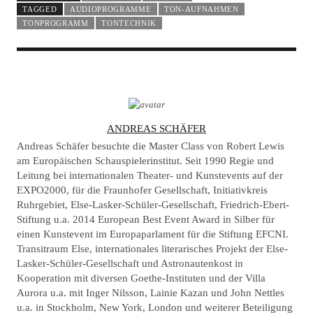
TAGGED
AUDIOPROGRAMME
TON-AUFNAHMEN
TONPROGRAMM
TONTECHNIK
A
ANDREAS SCHÄFER
U
Andreas Schäfer besuchte die Master Class von Robert Lewis
T
am Europäischen Schauspielerinstitut. Seit 1990 Regie und
Leitung bei internationalen Theater- und Kunstevents auf der
H
EXPO2000, für die Fraunhofer Gesellschaft, Initiativkreis
O
Ruhrgebiet, Else-Lasker-Schüler-Gesellschaft, Friedrich-Ebert-
R
Stiftung u.a. 2014 European Best Event Award in Silber für
einen Kunstevent im Europaparlament für die Stiftung EFCNI.
Transitraum Else, internationales literarisches Projekt der Else-
Lasker-Schüler-Gesellschaft und Astronautenkost in
Kooperation mit diversen Goethe-Instituten und der Villa
Aurora u.a. mit Inger Nilsson, Lainie Kazan und John Nettles
u.a. in Stockholm, New York, London und weiterer Beteiligung