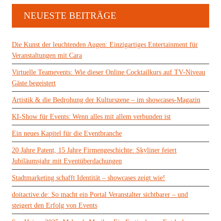
NEUESTE BEITRÄGE
Die Kunst der leuchtenden Augen: Einzigartiges Entertainment für
Veranstaltungen mit Cara
Virtuelle Teamevents: Wie dieser Online Cocktailkurs auf TV-Niveau
Gäste begeistert
Artistik & die Bedrohung der Kulturszene – im showcases-Magazin
KI-Show für Events: Wenn alles mit allem verbunden ist
Ein neues Kapitel für die Eventbranche
20 Jahre Patent, 15 Jahre Firmengeschichte: Skyliner feiert
Jubiläumsjahr mit Eventüberdachungen
Stadtmarketing schafft Identität – showcases zeigt wie!
doitactive.de: So macht ein Portal Veranstalter sichtbarer – und
steigert den Erfolg von Events