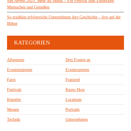
San Hejmo 2025: Mehr als Musik – Ein Festival zum Entdecken,
Mitmachen und Genießen
So erzählen erfolgreiche Unternehmen ihre Geschichte – live auf der
Bühne
KATEGORIEN
Allgemein
Drei Fragen an
Eventeinsteiger
Eventexperten
Facts
Featured
Festivals
Know-How
Künstler
Locations
Messen
Portraits
Technik
Unternehmen