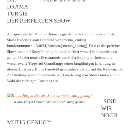
Flying Drummers von Sanostra
DRAMA
TURGIE
DER PERFEKTEN SHOW
Apropos perfekt: Von der Dramaturgie der perfekten Show erzählt der
Show-Experte Björn Hanefeld von [memo_eintrag
kundennummer=134024]Sanostra[/memo_eintrag]. Dass es die perfekte
Show nicht auf Knopfdurck gibt, ist klar. Aber worauf ist besonders zu
achten? In der neuen Eventmoods verrät der Experte hilfreiche und
wissenswerte Tipps auf Grundlange seiner langjährigen Erfahrung in
diesem Business. Björn Hanefeld geht unter anderem auf die Relevanz der
Zielstellung von Firmenevents, die Gliederung von Shows und auch die
Wahl des richtigen Einstiegs ein.
„SIND
Klaus-Jürgen Deuser: Sind wir noch mutig genug?
WIR
NOCH
MUTIG GENUG?“