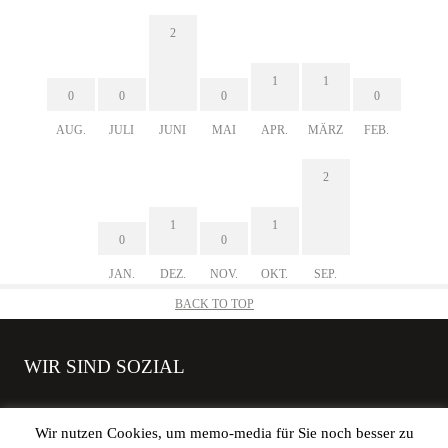
2
1
1
0
0
0
0
AUG.
JULI
JUNI
MAI
APR.
MÄRZ
FEB.
2
1
1
0
0
JAN.
DEZ.
NOV.
OKT.
SEP.
BACK TO TOP
WIR SIND SOZIAL
Wir nutzen Cookies, um memo-media für Sie noch besser zu