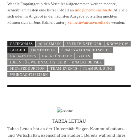
Wer als Empfänger in den Verteiler aufgenommen werden möchte,
schreibt am besten eine kurze E-Mail an
info@memo-media.de
. Alle, die
sich oder ihr Angebot in der nächsten Ausgabe vorstellen möchten,
können sich an Jens Kahnert unter
j.kahnert@memo-media.de
wenden.
CATEGORIES
ALLGEMEIN
EVENTEINSTEIGER
KNOW-HOW
TAGGED
FIRMENFEIER
FIRMENWEIHNACHTSFEIER
GALA-EVENTS
GALAKÜNSTLER
GALAS
IDEEN FÜR WEIHNACHTSFEIER
KNACKI DEUSER
SHOWPRODUKTION
TEAM-EVENTS
TEAMBUILDING
WEIHNACHTSFEIERN
A
TABEA LETTAU
U
Tabea Lettau hat an der Universität Siegen Kommunikations-
T
und Wirtschaftswissenschaften studiert. Bereits während ihres