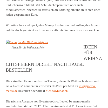
Ort Betenti im Senegal dafür sorgen, dass das Leben der Menschen sicher
und lebenswert bleibt. Mit Schuldachreparaturen oder auch
Medikamenten-Nachschub setzt sich die Stiftung ein und freut sich über
jeden gespendeten Euro.
Wir wünschen viel Spaß, eine Menge Inspiration und hoffen, den Appetit
auf die doch gar nicht mehr so weit entfernte Weihnachtszeit zu wecken.
IDEEN
Ideen für die Weihnachtsfeier
FÜR
WEIHNA
CHTSFEIERN DIREKT NACH HAUSE
BESTELLEN
Die aktuellen Eventmoods zum Thema „Ideen für Weihnachtsfeiern und
Gala-Events“ können Sie entweder als Print per Mail an
info@memo-
media.de
bestellen oder direkt
hier downloaden
.
Die nächste Ausgabe von Eventmoods collected by memo-media
erscheint im Frühjahr 2017. Die Eventmoods sind für Leser kostenfrei.