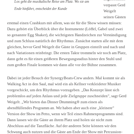
Los geht die musikalische Reise am Platz. Wo sie am
verpasst Gerd
Ende hinführt, entscheidet der Kunde
Weigelt
seinen Gästen
erstmal einen Crashkurs mit allem, was sie für die Show wissen müssen:
Dazu gehört ein Überblick über die Instrumente (Löffel, Gabel und zwei
so genannte Egg Shaker), die wichtigsten Handzeichen zur Verständigung
und zum Schluss natürlich der Rhythmus. Zunächst starten alle mit dem
gleichen, bevor Gerd Weigelt die Gäste in Gruppen einteilt und nach und
nach Variationen reinbringt. Die ersten Takte trommeln wir noch am Platz,
dann geht es für einen größeren Bewegungsradius hinter den Stuhl und
zum großen Finale kommen wir dann alle vor der Bühne zusammen.
Dabei ist jeder Besuch der SynergyBeats-Crew anders. Mal kommt sie als
Walking Act in den Saal, mal wird ein als Kellner verkleideter Musiker
vorgeschickt, um den Rhythmus vorzugeben. „Das Konzept lässt sich
problemlos auf jeden Anlass und jede Zielgruppe zuschneiden“, sagt Gerd
Weigelt. „Wir bieten das Dinner Drumming® zum einen als
abendfüllendes Programm an. Wir haben aber auch eine „kleinere“
Version der Show im Petto, wenn wir Teil eines Rahmenprogramms sind.
Dann lassen wir die Gäste an ihrem Platz und holen sie nicht zum
Abschluss auf die Tanzfläche. Auf der anderen Seite können wir den
Schwung auch nutzen und die Gäste am Ende der Show mit Percussion-