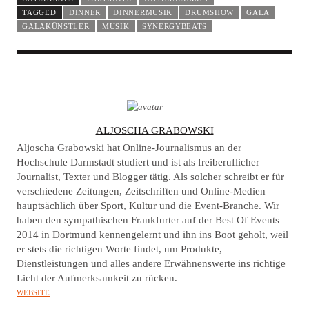
TAGGED
DINNER
DINNERMUSIK
DRUMSHOW
GALA
GALAKÜNSTLER
MUSIK
SYNERGYBEATS
A
ALJOSCHA GRABOWSKI
U
Aljoscha Grabowski hat Online-Journalismus an der
T
Hochschule Darmstadt studiert und ist als freiberuflicher
Journalist, Texter und Blogger tätig. Als solcher schreibt er für
H
verschiedene Zeitungen, Zeitschriften und Online-Medien
O
hauptsächlich über Sport, Kultur und die Event-Branche. Wir
R
haben den sympathischen Frankfurter auf der Best Of Events
2014 in Dortmund kennengelernt und ihn ins Boot geholt, weil
er stets die richtigen Worte findet, um Produkte,
Dienstleistungen und alles andere Erwähnenswerte ins richtige
Licht der Aufmerksamkeit zu rücken.
WEBSITE