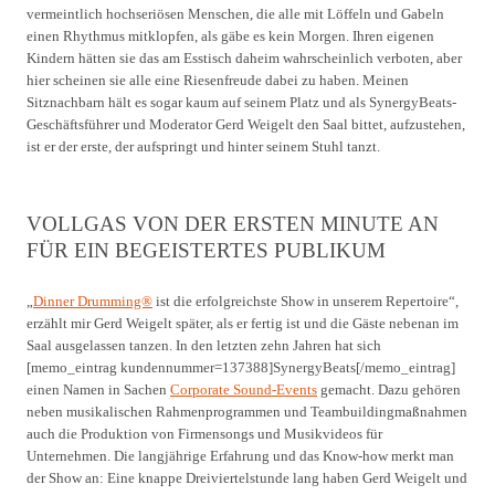
vermeintlich hochseriösen Menschen, die alle mit Löffeln und Gabeln
einen Rhythmus mitklopfen, als gäbe es kein Morgen. Ihren eigenen
Kindern hätten sie das am Esstisch daheim wahrscheinlich verboten, aber
hier scheinen sie alle eine Riesenfreude dabei zu haben. Meinen
Sitznachbarn hält es sogar kaum auf seinem Platz und als SynergyBeats-
Geschäftsführer und Moderator Gerd Weigelt den Saal bittet, aufzustehen,
ist er der erste, der aufspringt und hinter seinem Stuhl tanzt.
VOLLGAS VON DER ERSTEN MINUTE AN
FÜR EIN BEGEISTERTES PUBLIKUM
„
Dinner Drumming®
ist die erfolgreichste Show in unserem Repertoire“,
erzählt mir Gerd Weigelt später, als er fertig ist und die Gäste nebenan im
Saal ausgelassen tanzen. In den letzten zehn Jahren hat sich
[memo_eintrag kundennummer=137388]SynergyBeats[/memo_eintrag]
einen Namen in Sachen
Corporate Sound-Events
gemacht. Dazu gehören
neben musikalischen Rahmenprogrammen und Teambuildingmaßnahmen
auch die Produktion von Firmensongs und Musikvideos für
Unternehmen. Die langjährige Erfahrung und das Know-how merkt man
der Show an: Eine knappe Dreiviertelstunde lang haben Gerd Weigelt und