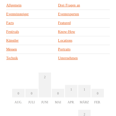
Allgemein
Drei Fragen an
Eventeinsteiger
Eventexperten
Facts
Featured
Festivals
Know-How
Künstler
Locations
Messen
Portraits
Technik
Unternehmen
2
1
1
0
0
0
0
AUG.
JULI
JUNI
MAI
APR.
MÄRZ
FEB.
2