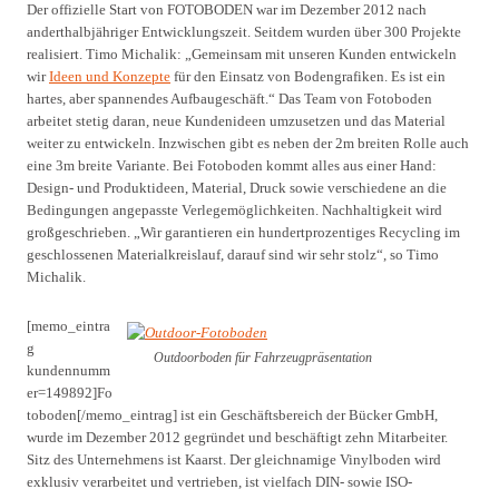
Der offizielle Start von FOTOBODEN war im Dezember 2012 nach
anderthalbjähriger Entwicklungszeit. Seitdem wurden über 300 Projekte
realisiert. Timo Michalik: „Gemeinsam mit unseren Kunden entwickeln
wir
Ideen und Konzepte
für den Einsatz von Bodengrafiken. Es ist ein
hartes, aber spannendes Aufbaugeschäft.“ Das Team von Fotoboden
arbeitet stetig daran, neue Kundenideen umzusetzen und das Material
weiter zu entwickeln. Inzwischen gibt es neben der 2m breiten Rolle auch
eine 3m breite Variante. Bei Fotoboden kommt alles aus einer Hand:
Design- und Produktideen, Material, Druck sowie verschiedene an die
Bedingungen angepasste Verlegemöglichkeiten. Nachhaltigkeit wird
großgeschrieben. „Wir garantieren ein hundertprozentiges Recycling im
geschlossenen Materialkreislauf, darauf sind wir sehr stolz“, so Timo
Michalik.
[memo_eintra
g
Outdoorboden für Fahrzeugpräsentation
kundennumm
er=149892]Fo
toboden[/memo_eintrag] ist ein Geschäftsbereich der Bücker GmbH,
wurde im Dezember 2012 gegründet und beschäftigt zehn Mitarbeiter.
Sitz des Unternehmens ist Kaarst. Der gleichnamige Vinylboden wird
exklusiv verarbeitet und vertrieben, ist vielfach DIN- sowie ISO-