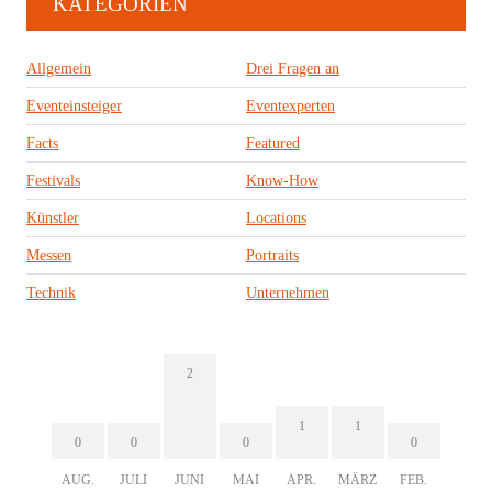
KATEGORIEN
Allgemein
Drei Fragen an
Eventeinsteiger
Eventexperten
Facts
Featured
Festivals
Know-How
Künstler
Locations
Messen
Portraits
Technik
Unternehmen
2
1
1
0
0
0
0
AUG.
JULI
JUNI
MAI
APR.
MÄRZ
FEB.