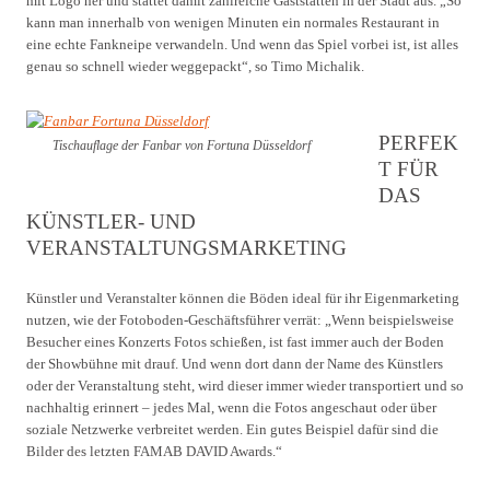
mit Logo her und stattet damit zahlreiche Gaststätten in der Stadt aus. „So
kann man innerhalb von wenigen Minuten ein normales Restaurant in
eine echte Fankneipe verwandeln. Und wenn das Spiel vorbei ist, ist alles
genau so schnell wieder weggepackt“, so Timo Michalik.
PERFEK
Tischauflage der Fanbar von Fortuna Düsseldorf
T FÜR
DAS
KÜNSTLER- UND
VERANSTALTUNGSMARKETING
Künstler und Veranstalter können die Böden ideal für ihr Eigenmarketing
nutzen, wie der Fotoboden-Geschäftsführer verrät: „Wenn beispielsweise
Besucher eines Konzerts Fotos schießen, ist fast immer auch der Boden
der Showbühne mit drauf. Und wenn dort dann der Name des Künstlers
oder der Veranstaltung steht, wird dieser immer wieder transportiert und so
nachhaltig erinnert – jedes Mal, wenn die Fotos angeschaut oder über
soziale Netzwerke verbreitet werden. Ein gutes Beispiel dafür sind die
Bilder des letzten FAMAB DAVID Awards.“