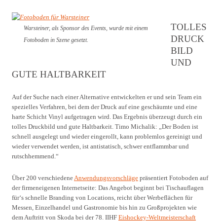
TOLLES
Warsteiner, als Sponsor des Events, wurde mit einem
DRUCK
Fotoboden in Szene gesetzt.
BILD
UND
GUTE HALTBARKEIT
Auf der Suche nach einer Alternative entwickelten er und sein Team ein
spezielles Verfahren, bei dem der Druck auf eine geschäumte und eine
harte Schicht Vinyl aufgetragen wird. Das Ergebnis überzeugt durch ein
tolles Druckbild und gute Haltbarkeit. Timo Michalik: „Der Boden ist
schnell ausgelegt und wieder eingerollt, kann problemlos gereinigt und
wieder verwendet werden, ist antistatisch, schwer entflammbar und
rutschhemmend.“
Über 200 verschiedene
Anwendungsvorschläge
präsentiert Fotoboden auf
der firmeneigenen Internetseite: Das Angebot beginnt bei Tischauflagen
für‘s schnelle Branding von Locations, reicht über Werbeflächen für
Messen, Einzelhandel und Gastronomie bis hin zu Großprojekten wie
dem Auftritt von Skoda bei der 78. IIHF
Eishockey-Weltmeisterschaft