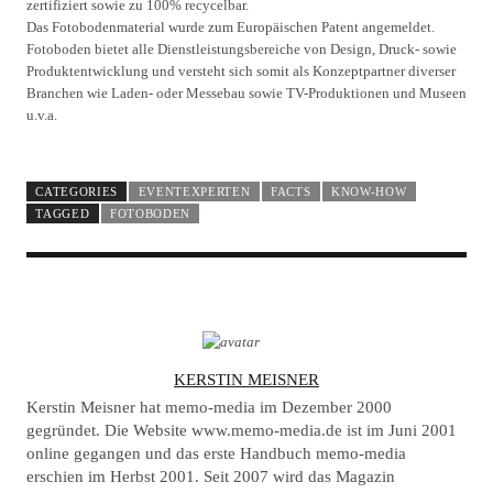
zertifiziert sowie zu 100% recycelbar.
Das Fotobodenmaterial wurde zum Europäischen Patent angemeldet.
Fotoboden bietet alle Dienstleistungsbereiche von Design, Druck- sowie
Produktentwicklung und versteht sich somit als Konzeptpartner diverser
Branchen wie Laden- oder Messebau sowie TV-Produktionen und Museen
u.v.a.
CATEGORIES
EVENTEXPERTEN
FACTS
KNOW-HOW
TAGGED
FOTOBODEN
A
KERSTIN MEISNER
U
Kerstin Meisner hat memo-media im Dezember 2000
T
gegründet. Die Website www.memo-media.de ist im Juni 2001
online gegangen und das erste Handbuch memo-media
H
erschien im Herbst 2001. Seit 2007 wird das Magazin
O