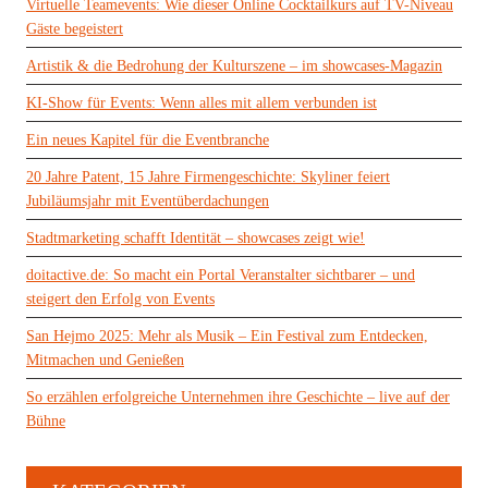
Virtuelle Teamevents: Wie dieser Online Cocktailkurs auf TV-Niveau
Gäste begeistert
Artistik & die Bedrohung der Kulturszene – im showcases-Magazin
KI-Show für Events: Wenn alles mit allem verbunden ist
Ein neues Kapitel für die Eventbranche
20 Jahre Patent, 15 Jahre Firmengeschichte: Skyliner feiert
Jubiläumsjahr mit Eventüberdachungen
Stadtmarketing schafft Identität – showcases zeigt wie!
doitactive.de: So macht ein Portal Veranstalter sichtbarer – und
steigert den Erfolg von Events
San Hejmo 2025: Mehr als Musik – Ein Festival zum Entdecken,
Mitmachen und Genießen
So erzählen erfolgreiche Unternehmen ihre Geschichte – live auf der
Bühne