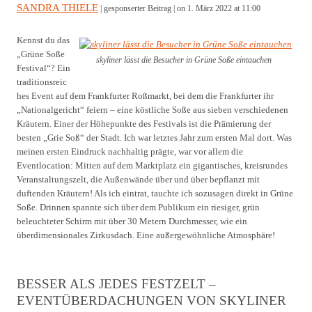
SANDRA THIELE
| gesponserter Beitrag |
on 1. März 2022 at 11:00
Kennst du das
„Grüne Soße
skyliner lässt die Besucher in Grüne Soße eintauchen
Festival“? Ein
traditionsreic
hes Event auf dem Frankfurter Roßmarkt, bei dem die Frankfurter ihr
„Nationalgericht“ feiern – eine köstliche Soße aus sieben verschiedenen
Kräutern. Einer der Höhepunkte des Festivals ist die Prämierung der
besten „Grie Soß“ der Stadt. Ich war letztes Jahr zum ersten Mal dort. Was
meinen ersten Eindruck nachhaltig prägte, war vor allem die
Eventlocation: Mitten auf dem Marktplatz ein gigantisches, kreisrundes
Veranstaltungszelt, die Außenwände über und über bepflanzt mit
duftenden Kräutern! Als ich eintrat, tauchte ich sozusagen direkt in Grüne
Soße. Drinnen spannte sich über dem Publikum ein riesiger, grün
beleuchteter Schirm mit über 30 Metern Durchmesser, wie ein
überdimensionales Zirkusdach. Eine außergewöhnliche Atmosphäre!
BESSER ALS JEDES FESTZELT –
EVENTÜBERDACHUNGEN VON SKYLINER