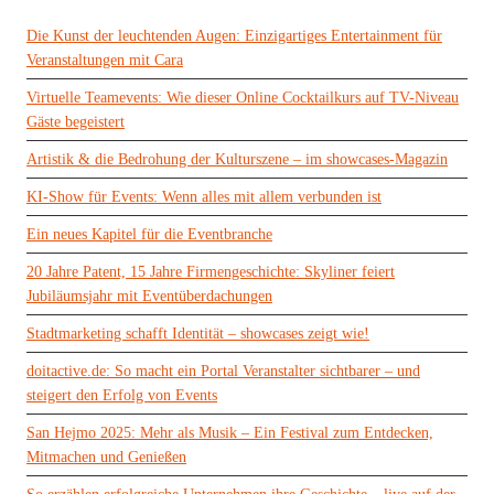
Die Kunst der leuchtenden Augen: Einzigartiges Entertainment für
Veranstaltungen mit Cara
Virtuelle Teamevents: Wie dieser Online Cocktailkurs auf TV-Niveau
Gäste begeistert
Artistik & die Bedrohung der Kulturszene – im showcases-Magazin
KI-Show für Events: Wenn alles mit allem verbunden ist
Ein neues Kapitel für die Eventbranche
20 Jahre Patent, 15 Jahre Firmengeschichte: Skyliner feiert
Jubiläumsjahr mit Eventüberdachungen
Stadtmarketing schafft Identität – showcases zeigt wie!
doitactive.de: So macht ein Portal Veranstalter sichtbarer – und
steigert den Erfolg von Events
San Hejmo 2025: Mehr als Musik – Ein Festival zum Entdecken,
Mitmachen und Genießen