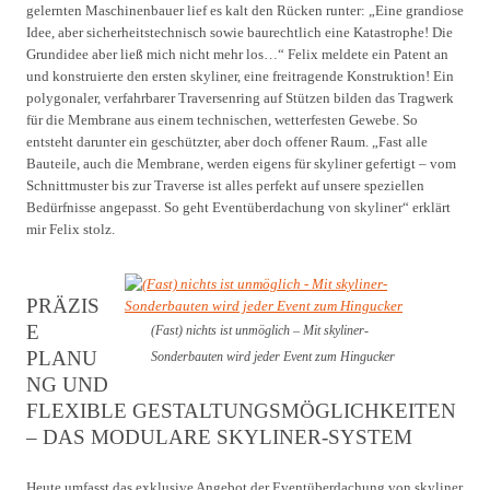
gelernten Maschinenbauer lief es kalt den Rücken runter: „Eine grandiose
Idee, aber sicherheitstechnisch sowie baurechtlich eine Katastrophe! Die
Grundidee aber ließ mich nicht mehr los…“ Felix meldete ein Patent an
und konstruierte den ersten skyliner, eine freitragende Konstruktion! Ein
polygonaler, verfahrbarer Traversenring auf Stützen bilden das Tragwerk
für die Membrane aus einem technischen, wetterfesten Gewebe. So
entsteht darunter ein geschützter, aber doch offener Raum. „Fast alle
Bauteile, auch die Membrane, werden eigens für skyliner gefertigt – vom
Schnittmuster bis zur Traverse ist alles perfekt auf unsere speziellen
Bedürfnisse angepasst. So geht Eventüberdachung von skyliner“ erklärt
mir Felix stolz.
PRÄZIS
E
(Fast) nichts ist unmöglich – Mit skyliner-
PLANU
Sonderbauten wird jeder Event zum Hingucker
NG UND
FLEXIBLE GESTALTUNGSMÖGLICHKEITEN
– DAS MODULARE SKYLINER-SYSTEM
Heute umfasst das exklusive Angebot der Eventüberdachung von skyliner