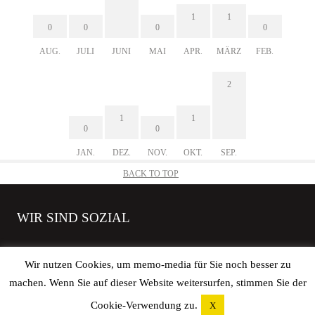
1
1
0
0
0
0
AUG.
JULI
JUNI
MAI
APR.
MÄRZ
FEB.
2
1
1
0
0
JAN.
DEZ.
NOV.
OKT.
SEP.
BACK TO TOP
WIR SIND SOZIAL
Wir nutzen Cookies, um memo-media für Sie noch besser zu
machen. Wenn Sie auf dieser Website weitersurfen, stimmen Sie der
Copyright © 2026 elbgoods GmbH | All rights reserved. |
Impressum
|
Cookie-Verwendung zu.
X
Datenschutz