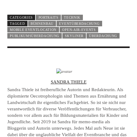
CATEGORIES
PORTRAITS
TECHNIK
TAGGED
BÜHNENBAU
EVENTÜBERDACHUNG
MOBILE EVENTLOCATION
OPEN-AIR-EVENTS
PUBLIKUMSÜBERDACHUNG
SKYLINER
ÜBERDACHUNG
A
SANDRA THIELE
U
Sandra Thiele ist freiberufliche Autorin und Redakteurin. Als
T
diplomierte Oecotrophologin sind Themen aus Ernährung und
Landwirtschaft ihr eigentliches Fachgebiet. So ist sie nicht nur
H
verantwortlich für diverse Veröffentlichungen für Verbraucher,
O
sondern vor allem auch für Bildungsmaterialien für Kinder und
R
Jugendliche. Seit 2019 ist Sandra für memo-media als
Bloggerin und Autorin unterwegs. Jedes Mal aufs Neue ist sie
dabei über die unglaubliche Vielfalt der Eventbranche und das