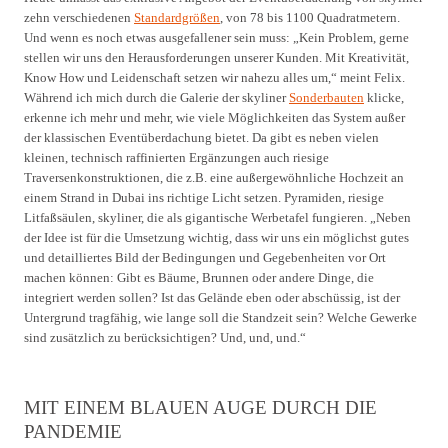
zehn verschiedenen
Standardgrößen
, von 78 bis 1100 Quadratmetern.
Und wenn es noch etwas ausgefallener sein muss: „Kein Problem, gerne
stellen wir uns den Herausforderungen unserer Kunden. Mit Kreativität,
Know How und Leidenschaft setzen wir nahezu alles um,“ meint Felix.
Während ich mich durch die Galerie der skyliner
Sonderbauten
klicke,
erkenne ich mehr und mehr, wie viele Möglichkeiten das System außer
der klassischen Eventüberdachung bietet. Da gibt es neben vielen
kleinen, technisch raffinierten Ergänzungen auch riesige
Traversenkonstruktionen, die z.B. eine außergewöhnliche Hochzeit an
einem Strand in Dubai ins richtige Licht setzen. Pyramiden, riesige
Litfaßsäulen, skyliner, die als gigantische Werbetafel fungieren. „Neben
der Idee ist für die Umsetzung wichtig, dass wir uns ein möglichst gutes
und detailliertes Bild der Bedingungen und Gegebenheiten vor Ort
machen können: Gibt es Bäume, Brunnen oder andere Dinge, die
integriert werden sollen? Ist das Gelände eben oder abschüssig, ist der
Untergrund tragfähig, wie lange soll die Standzeit sein? Welche Gewerke
sind zusätzlich zu berücksichtigen? Und, und, und.“
MIT EINEM BLAUEN AUGE DURCH DIE
PANDEMIE