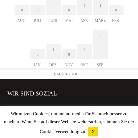
1
1
0
0
0
0
AUG.
JULI
JUNI
MAI
APR.
MÄRZ
FEB.
2
1
1
0
0
JAN.
DEZ.
NOV.
OKT.
SEP.
BACK TO TOP
WIR SIND SOZIAL
Wir nutzen Cookies, um memo-media für Sie noch besser zu
machen. Wenn Sie auf dieser Website weitersurfen, stimmen Sie der
Copyright © 2026 elbgoods GmbH | All rights reserved. |
Impressum
|
Cookie-Verwendung zu.
X
Datenschutz