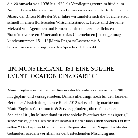
die Wehrmacht von 1936 bis 1939 als Verpflegungszentrum für die im
Norden Deutschlands stationierten Garnisonen errichtet hatte. Nach dem
Abzug der Briten Mitte der 90er Jahre verwandelte sich die Speicherstadt
schnell in einen florierenden Wirtschaftsstandort. Heute sind dort eine
Vielzahl von Agenturen und Firmen aus den unterschiedlichsten
Branchen vertreten. Unter anderem das Unternehmen [memo_eintrag
kundennummer=151113]Mario Engbers Gastronomie &
Service[/memo_eintrag], das den Speicher 10 betreibt.
„IM MÜNSTERLAND IST EINE SOLCHE
EVENTLOCATION EINZIGARTIG“
Mario Engbers selbst hat den Ausbau der Räumlichkeiten im Jahr 2001
mit geplant und vorangetrieben. Damals allerdings noch für den früheren
Betreiber. Als sich der gelernte Koch 2012 selbstständig machte und
Mario Engbers Gastronomie & Service gründete, übernahm er den
Speicher 10. „Im Münsterland ist eine solche Eventlocation einzigartig“,
schwärmt er, „und auch deutschlandweit findet man einen solchen Ort nur
selten.“ Das liegt nicht nur an der außergewöhnlichen Vorgeschichte des
Gebäudes, sondern vor allem an der bestechenden Mischung aus