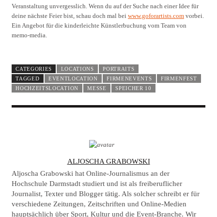
Veranstaltung unvergesslich. Wenn du auf der Suche nach einer Idee für
deine nächste Feier bist, schau doch mal bei
www.goforartists.com
vorbei.
Ein Angebot für die kinderleichte Künstlerbuchung vom Team von
memo-media.
CATEGORIES
LOCATIONS
PORTRAITS
TAGGED
EVENTLOCATION
FIRMENEVENTS
FIRMENFEST
HOCHZEITSLOCATION
MESSE
SPEICHER 10
A
ALJOSCHA GRABOWSKI
U
Aljoscha Grabowski hat Online-Journalismus an der
T
Hochschule Darmstadt studiert und ist als freiberuflicher
Journalist, Texter und Blogger tätig. Als solcher schreibt er für
H
verschiedene Zeitungen, Zeitschriften und Online-Medien
O
hauptsächlich über Sport, Kultur und die Event-Branche. Wir