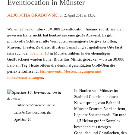
Eventlocation in Münster
ALJOSCHA GRABOWSKI
on 2. April 2015 at 13:32
Wer eine [memo_rubrik id=1809]Eventlocation[/memo_rubrik] mit dem
gewissen Extra sucht, hat heutzutage eine große Auswahl: Es gibt
prunkvolle Schlösser, alte Weingüter, ausrangierte Bergwerkstollen,
Museen, Theater. Zu dieser illustren Sammlung ausgefallener Orte lässt
sich auch der
Speicher 10
in Münster zählen. In der ehemaligen
Großbäckerei wurden früher Brote fürs Militär gebacken – bis zu 30.000
Laib am Tag. Heute bilden die denkmalgeschützten Groß-Öfen die
perfekte Kulisse für
Firmenevents, Messen, Tagungen und
Privatveranstaltungen
.
Im Norden von Münster im
Stadtteil Coerde, nur einen
Katzensprung vom Bahnhof
Früher Großbäckerei, heute
Münster Zentrum-Nord entfernt,
schicke Eventlocation: der
liegt die Speicherstadt. Ein rund
Speicher 10
11,5 Hektar großer Komplex
bestehend aus riesigen
Gebäuden und Grünflächen, den