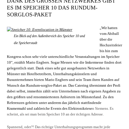
DANK DES GROSSEN NETZWERKES GIBT E
S IM SPEICHER 10 DAS RUNDUM-S
ORGLOS-PAKET
„Wir hatten
vom Abiball
Ein Blick auf den Außenbereich des Speicher 10 und
über die
die Speicherstadt
Hochzeitsfeier
bis hin zum
Kongress schon sehr viele unterschiedliche Veranstaltungen im Speicher
10“, erzählt Mario Engbers. Sogar Messen wie die Imkermesse finden dort
gelegentlich statt. Dank eines sehr gut ausgebauten Netzwerkes in
Münster mit Hotelbetreibern, Unterhaltungskünstlern und
Busunternehmen bieten Mario Engbers und sein Team ihren Kunden auf
Wunsch das Rundum-sorglos-Paket an. Das Catering übernimmt der Profi
dabei selbst, immerhin zählt sein Unternehmen nach eigenen Angaben zu
den größten und renommiertesten Anbietern im Münsterland. Zu den
Referenzen gehören unter anderem das jährlich stattfindende
Kramermahl und zahlreiche Events des Elektronikriese
n Siemens. Es
scheint, als sei man beim Speicher 10 an der richtigen Adresse.
Spannend, oder?! Das richtige Unterhaltungsprogramm macht jede