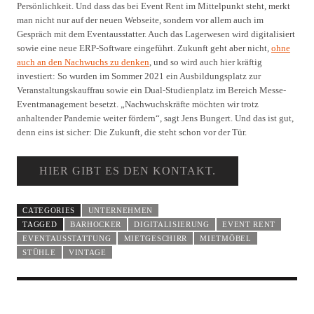
Persönlichkeit. Und dass das bei Event Rent im Mittelpunkt steht, merkt
man nicht nur auf der neuen Webseite, sondern vor allem auch im
Gespräch mit dem Eventausstatter. Auch das Lagerwesen wird digitalisiert
sowie eine neue ERP-Software eingeführt. Zukunft geht aber nicht,
ohne
auch an den Nachwuchs zu denken
, und so wird auch hier kräftig
investiert: So wurden im Sommer 2021 ein Ausbildungsplatz zur
Veranstaltungskauffrau sowie ein Dual-Studienplatz im Bereich Messe-
Eventmanagement besetzt. „Nachwuchskräfte möchten wir trotz
anhaltender Pandemie weiter fördern“, sagt Jens Bungert. Und das ist gut,
denn eins ist sicher: Die Zukunft, die steht schon vor der Tür.
HIER GIBT ES DEN KONTAKT.
CATEGORIES
UNTERNEHMEN
TAGGED
BARHOCKER
DIGITALISIERUNG
EVENT RENT
EVENTAUSSTATTUNG
MIETGESCHIRR
MIETMÖBEL
STÜHLE
VINTAGE