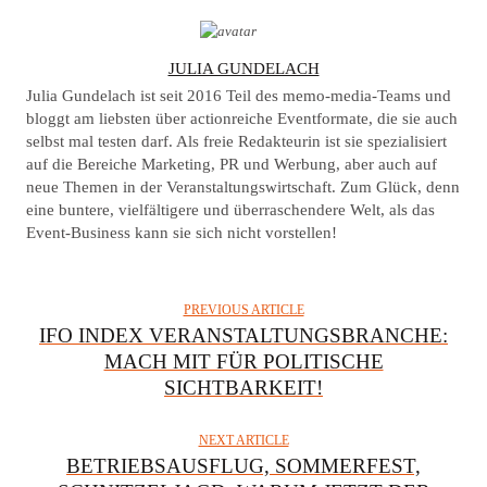
A
JULIA GUNDELACH
U
Julia Gundelach ist seit 2016 Teil des memo-media-Teams und
T
bloggt am liebsten über actionreiche Eventformate, die sie auch
selbst mal testen darf. Als freie Redakteurin ist sie spezialisiert
H
auf die Bereiche Marketing, PR und Werbung, aber auch auf
O
neue Themen in der Veranstaltungswirtschaft. Zum Glück, denn
R
eine buntere, vielfältigere und überraschendere Welt, als das
Event-Business kann sie sich nicht vorstellen!
PREVIOUS ARTICLE
IFO INDEX VERANSTALTUNGSBRANCHE:
MACH MIT FÜR POLITISCHE
SICHTBARKEIT!
NEXT ARTICLE
BETRIEBSAUSFLUG, SOMMERFEST,