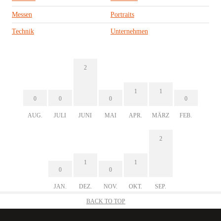
Messen
Portraits
Technik
Unternehmen
2
1
1
0
0
0
0
AUG.
JULI
JUNI
MAI
APR.
MÄRZ
FEB.
2
1
1
0
0
JAN.
DEZ.
NOV.
OKT.
SEP.
BACK TO TOP