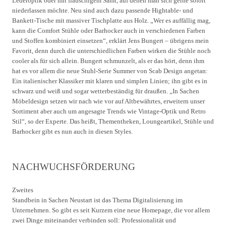
Lederoptik oder mit flauschigem Samt, auf denen man sich gerne sofort
niederlassen möchte. Neu sind auch dazu passende Hightable- und
Bankett-Tische mit massiver Tischplatte aus Holz. „Wer es auffällig mag,
kann die Comfort Stühle oder Barhocker auch in verschiedenen Farben
und Stoffen kombiniert einsetzen“, erklärt Jens Bungert – übrigens mein
Favorit, denn durch die unterschiedlichen Farben wirken die Stühle noch
cooler als für sich allein. Bungert schmunzelt, als er das hört, denn ihm
hat es vor allem die neue Stuhl-Serie Summer von Scab Design angetan:
Ein italienischer Klassiker mit klaren und simplen Linien; ihn gibt es in
schwarz und weiß und sogar wetterbeständig für draußen. „In Sachen
Möbeldesign setzen wir nach wie vor auf Altbewährtes, erweitern unser
Sortiment aber auch um angesagte Trends wie Vintage-Optik und Retro
Stil“, so der Experte. Das heißt, Thementheken, Loungeartikel, Stühle und
Barhocker gibt es nun auch in diesen Styles.
NACHWUCHSFÖRDERUNG
Zweites
Standbein in Sachen Neustart ist das Thema Digitalisierung im
Unternehmen. So gibt es seit Kurzem eine neue Homepage, die vor allem
zwei Dinge miteinander verbinden soll: Professionalität und