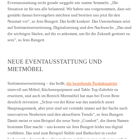
Eventausstattung nicht gerade weggeht wie warme Semmeln. „Die
Situation ist für uns alle belastend. Wir haben uns vorgenommen, dass wir
gestärkt daraus hervorgehen möchten und bereiten uns jetzt für den
Neustart vor“, so Jens Bungert. Das heißt konkret: Das Unternehmen setzt
auf Sortimentserweiterung, Digitalisierung und den Nachwuchs. „Das sind
die wichtigen Säulen, auf die es ankommt, um für die Zukunft gerüstet zu
sein“, so Jens Bungert.
NEUE EVENTAUSSTATTUNG UND
MIETMÖBEL
Sortimentserweiterung – das heißt,
die bestehende Produktpalette
sinnvoll um Möbel, Küchenequipment und Table Top-Zubehör zu
erweitern, und auch im Bereich Mietmöbel hat man bei Event Rent
deutlich investiert. „Schon vor der Krise war das natürlich unser
Hauptaugenmerk, aber jetzt sind wir verstärkt immer auf der Suche nach
innovativen Neuheiten und den aktuellsten Trends“, so Jens Bungert.
Damit meint er zum Beispiel die neue Serie „Comfort“, die ihrem Namen
bestimmt Ehre macht – uns konnte sie Jens Bungert leider nur digital
vorführen. Das sind zum Beispiel Stühle und Barhocker in cooler