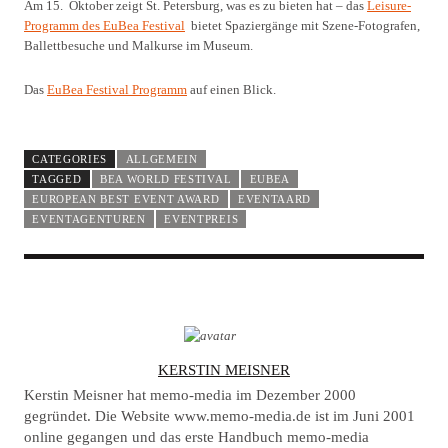
Am 15. Oktober zeigt St. Petersburg, was es zu bieten hat – das
Leisure-
Programm des EuBea Festival
bietet Spaziergänge mit Szene-Fotografen,
Ballettbesuche und Malkurse im Museum.
Das
EuBea Festival Programm
auf einen Blick.
CATEGORIES
ALLGEMEIN
TAGGED
BEA WORLD FESTIVAL
EUBEA
EUROPEAN BEST EVENT AWARD
EVENTAARD
EVENTAGENTUREN
EVENTPREIS
A
KERSTIN MEISNER
U
Kerstin Meisner hat memo-media im Dezember 2000
T
gegründet. Die Website www.memo-media.de ist im Juni 2001
online gegangen und das erste Handbuch memo-media
H