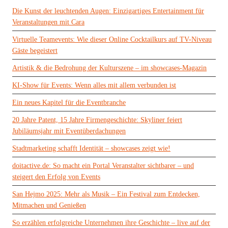
Die Kunst der leuchtenden Augen: Einzigartiges Entertainment für
Veranstaltungen mit Cara
Virtuelle Teamevents: Wie dieser Online Cocktailkurs auf TV-Niveau
Gäste begeistert
Artistik & die Bedrohung der Kulturszene – im showcases-Magazin
KI-Show für Events: Wenn alles mit allem verbunden ist
Ein neues Kapitel für die Eventbranche
20 Jahre Patent, 15 Jahre Firmengeschichte: Skyliner feiert
Jubiläumsjahr mit Eventüberdachungen
Stadtmarketing schafft Identität – showcases zeigt wie!
doitactive.de: So macht ein Portal Veranstalter sichtbarer – und
steigert den Erfolg von Events
San Hejmo 2025: Mehr als Musik – Ein Festival zum Entdecken,
Mitmachen und Genießen
So erzählen erfolgreiche Unternehmen ihre Geschichte – live auf der