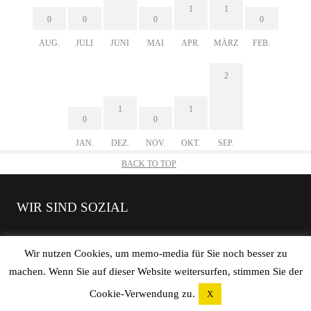
1
1
0
0
0
0
AUG.
JULI
JUNI
MAI
APR.
MÄRZ
FEB.
2
1
1
0
0
JAN.
DEZ.
NOV.
OKT.
SEP.
BACK TO TOP
WIR SIND SOZIAL
Wir nutzen Cookies, um memo-media für Sie noch besser zu
machen. Wenn Sie auf dieser Website weitersurfen, stimmen Sie der
Copyright © 2026 elbgoods GmbH | All rights reserved. |
Impressum
|
Cookie-Verwendung zu.
X
Datenschutz